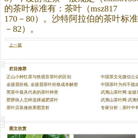
的
茶
叶标准有：
茶
叶（msz817
170－80）。沙特阿拉伯的
茶
叶标准
－82）。
上一篇
栏目推荐
正山小种红茶与铁观音茶叶的区别
中国茶文化微信公
金骏眉价格, 金骏眉茶叶价格成本解密
花”上
中国茶叶为何不能
黑茶中最具代表的茶叶种类
武夷山茶叶网:金骏
肥胖病人怎样选择减肥茶叶
武夷山茶叶网:武
茶叶店装修效果图赏析
银骏眉
专家分析：茶叶中
图文欣赏