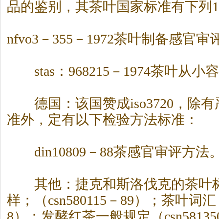
品的鉴别，其
茶
叶国家标准有下列1
nfvo3－355－1972
茶
叶制备感官审
stas：968215－1974
茶
叶从小容
德国：该国赞成iso3720，除有
准外，定有以下检验方法标准：
din10809－88
茶
感官审评方法
其他：捷克和斯洛伐克的
茶
叶
样；（csn580115－89）；
茶
叶词汇（
8）；发酵红
茶
一般规定（csn5813