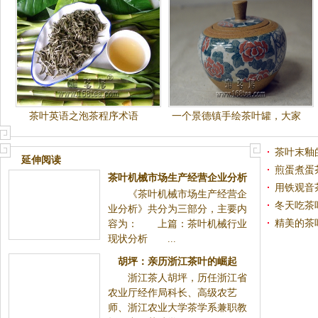
茶叶英语之泡茶程序术语
一个景德镇手绘茶叶罐，大家
随评，呵呵....
茶叶末釉
延伸阅读
煎蛋煮蛋
茶叶机械市场生产经营企业分析
用铁观音
《茶叶机械市场生产经营企
冬天吃茶
业分析》共分为三部分，主要内
精美的茶
容为： 上篇：茶叶机械行业
现状分析 ...
胡坪：亲历浙江茶叶的崛起
浙江茶人胡坪，历任浙江省
（图）
农业厅经作局科长、高级农艺
师、浙江农业大学茶学系兼职教