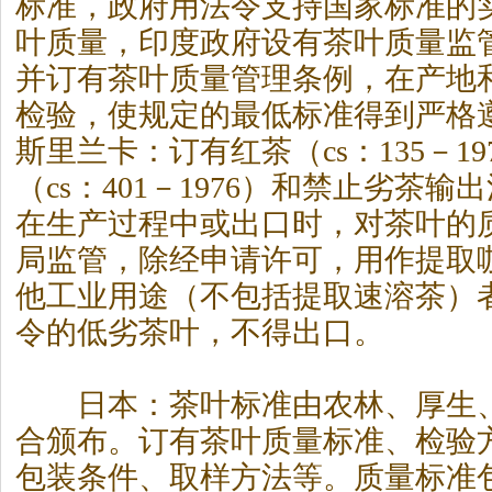
标准，政府用法令支持国家标准的
叶质量，印度政府设有
茶
叶质量监
并订有
茶
叶质量管理条例，在产地
检验，使规定的最低标准得到严格
斯里兰卡：订有红
茶
（cs：135－1
（cs：401－1976）和禁止劣
茶
输出
在生产过程中或出口时，对
茶
叶的
局监管，除经申请许可，用作提取
他工业用途（不包括提取速溶
茶
）
令的低劣
茶
叶，不得出口。
日本：
茶
叶标准由农林、厚生
合颁布。订有
茶
叶质量标准、检验
包装条件、取样方法等。质量标准