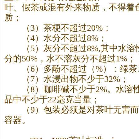
叶、假
茶
或混有外来物质，不得着
质；
（3）
茶
梗不超过20%；
（4）水分不超过8%；
（5）灰分不超过8%,其中水溶
分的50%，水不溶灰分不超过1%；
（6）多酚不超过（%）：绿
茶
（7）水浸出物不少于32%；
（8）咖啡碱不少于2%。水溶性
品中不少于22毫克当量；
（9）包装必须是对
茶
叶无害而
容器。