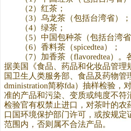
（2）红
茶
；
（3）乌龙
茶
（包括台湾省）；
（4）绿
茶
；
（5）中国包种
茶
（包括台湾省
（6）香料
茶
（spicedtea）；
（7）加香
茶
（flavoredtea
据美国《食品、药品和化妆品管理
国卫生人类服务部、食品及药物管理局（fi
dministration简称fda）抽样
准的产品和污染、变质或纯度不符
检验官有权禁止进口，对
茶
叶的农
口国环境保护部门许可，或按规定
范围内，否则属不合法产品。