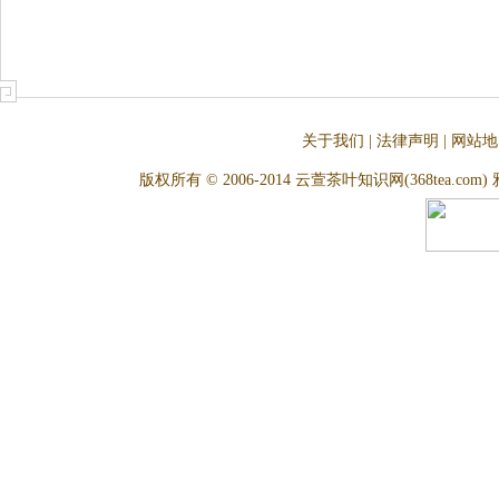
关于我们
|
法律声明
|
网站地
版权所有 © 2006-2014 云萱茶叶知识网(368tea.com) 雅