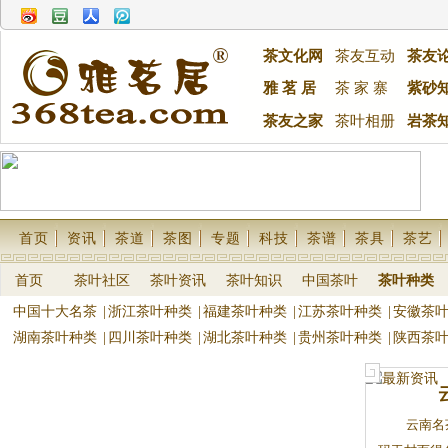
茶文化网
茶友互动
茶友
雅 茗 居
茶 家 寨
紫砂
茶友之家
茶叶相册
岩茶
首页
资讯
茶道
茶图
专题
科技
茶谱
茶具
茶艺
首页
茶叶社区
茶叶资讯
茶叶知识
中国茶叶
茶叶种类
中国十大名茶
|
浙江茶叶种类
|
福建茶叶种类
|
江苏茶叶种类
|
安徽茶
湖南茶叶种类
|
四川茶叶种类
|
湖北茶叶种类
|
贵州茶叶种类
|
陕西茶
云南名