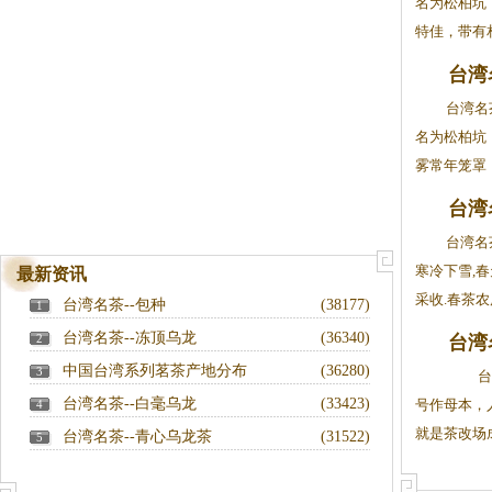
名为松柏坑
特佳，带有相
台湾
台湾名
名为松柏坑
雾常年笼罩，
台湾
台湾名
寒冷下雪,
最新资讯
采收.春茶农
台湾名茶--包种
(38177)
1
台湾名茶--冻顶乌龙
(36340)
2
台湾
中国台湾系列茗茶产地分布
(36280)
3
台湾名
台湾名茶--白毫乌龙
(33423)
号作母本，
4
就是茶改场成
台湾名茶--青心乌龙茶
(31522)
5