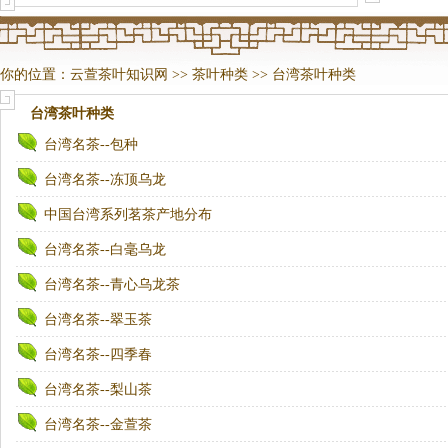
你的位置：
云萱茶叶知识网
>>
茶叶种类
>>
台湾茶叶种类
台湾茶叶种类
台湾名茶--包种
台湾名茶--冻顶乌龙
中国台湾系列茗茶产地分布
台湾名茶--白毫乌龙
台湾名茶--青心乌龙茶
台湾名茶--翠玉茶
台湾名茶--四季春
台湾名茶--梨山茶
台湾名茶--金萱茶