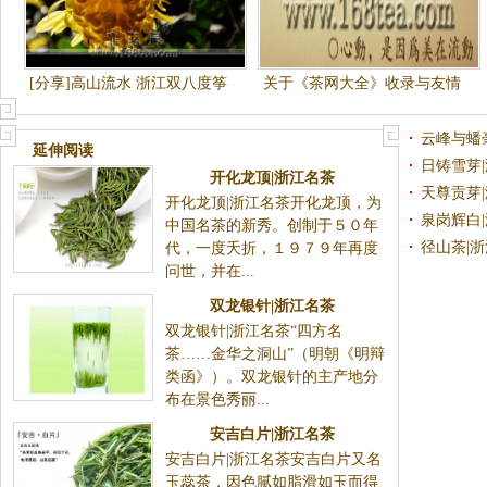
[分享]高山流水 浙江双八度筝
关于《茶网大全》收录与友情
曲
链接申请说明
云峰与蟠
延伸阅读
日铸雪芽
开化龙顶|浙江名茶
天尊贡芽
开化龙顶|浙江名茶开化龙顶，为
泉岗辉白
中国名茶的新秀。创制于５０年
径山茶|
代，一度夭折，１９７９年再度
问世，并在...
双龙银针|浙江名茶
双龙银针|浙江名茶“四方名
茶……金华之洞山”（明朝《明辩
类函》）。双龙银针的主产地分
布在景色秀丽...
安吉白片|浙江名茶
安吉白片|浙江名茶安吉白片又名
玉蕊茶，因色腻如脂滑如玉而得