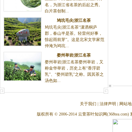
名，为浙江省名茶的后起之秀。
白片茶创制...
鸠坑毛尖|浙江名茶
鸠坑毛尖|浙江名茶“潇洒桐庐
郡，春山半是茶。轻雷何好事，
惊起雨前芽”。这是北宋文学家范
仲淹为鸠坑...
婺州举岩|浙江名茶
婺州举岩|浙江名茶婺州举岩，又
称金华举岩，历史上有“香浮碧
乳”、“婺州碧乳”之称。因其茶之
汤色如...
关于我们
|
法律声明
|
网站地
版权所有 © 2006-2014 云萱茶叶知识网(368tea.com) 雅