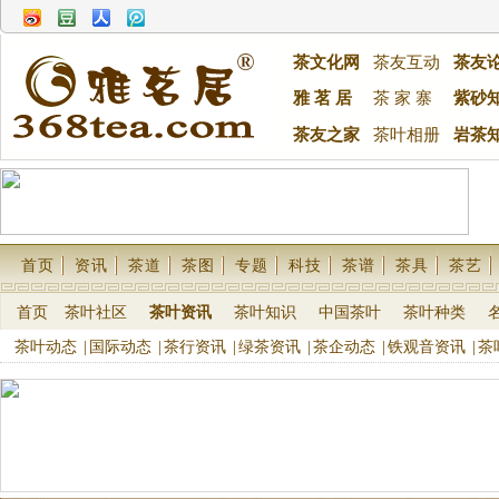
茶文化网
茶友互动
茶友
雅 茗 居
茶 家 寨
紫砂
茶友之家
茶叶相册
岩茶
首页
资讯
茶道
茶图
专题
科技
茶谱
茶具
茶艺
首页
茶叶社区
茶叶资讯
茶叶知识
中国茶叶
茶叶种类
茶叶动态
|
国际动态
|
茶行资讯
|
绿茶资讯
|
茶企动态
|
铁观音资讯
|
茶