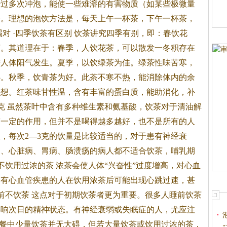
经过多次冲泡，能使一些难溶的有害物质（如某些极微量
害。理想的泡饮方法是，每天上午一杯
茶
，下午一杯
茶
，
对 ·四季饮
茶
有区别 饮
茶
讲究四季有别，即：春饮花
茶
。其道理在于：春季，人饮花
茶
，可以散发一冬积存在
进人体阳气发生。夏季，以饮绿
茶
为佳。绿
茶
性味苦寒，
心。秋季，饮青
茶
为好。此
茶
不寒不热，能消除体内的余
理想。红
茶
味甘性温，含有丰富的蛋白质，能助消化，补
克 虽然
茶
叶中含有多种维生素和氨基酸，饮
茶
对于清油解
有一定的作用，但并不是喝得越多越好，也不是所有的人
次，每次2—3克的饮量是比较适当的，对于患有神经衰
病、心脏病、胃病、肠溃疡的病人都不适合饮
茶
，哺乳期
·不饮用过浓的
茶
浓
茶
会使人体“兴奋性”过度增高，对心血
。有心血管疾患的人在饮用浓
茶
后可能出现心跳过速，甚
前不饮
茶
这点对于初期饮
茶
者更为重要。很多人睡前饮
茶
影响次日的精神状态。有神经衰弱或失眠症的人，尤应注
餐中少量饮
茶
并无大碍，但若大量饮
茶
或饮用过浓的
茶
，