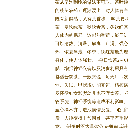
茶
从早泡到晚的做法不可取。
茶
叶
的残留农药）逐渐浸出，对人体有
既有新鲜感，又有
茶
香味。 喝
茶
要喝
茶
，夏饮绿
茶
，秋饮青
茶
，冬饮红
人体内的寒邪，浓郁的香苛，能促
可以清热、消暑、解毒、止渴、强
热，恢复津液。冬季，饮红
茶
最为
身体，使人体强壮。 ·每日饮
茶
2～6
腻，增强神经兴奋以及消食利尿具
都适合饮
茶
。一般来说，每天1—2
弱、失眠、甲状腺机能亢进、结核
及怀孕妇女和婴幼儿也不宜饮
茶
。 
管系统、神经系统等造成不利影响
至心律不齐，造成病情反复。 ·临睡
后，入睡变得非常困难，甚至严重
意。 ·进餐时不大量饮
茶
进餐前或进