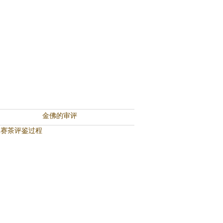
金佛的审评