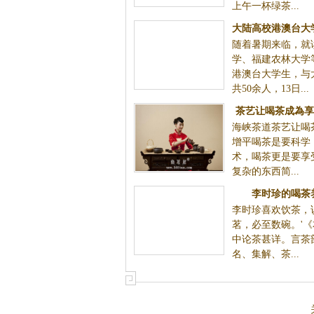
上午一杯绿茶...
大陆高校港澳台大
随着暑期来临，就
建安溪访
学、福建农林大学
港澳台大学生，与
共50余人，13日...
茶艺让喝茶成為享
海峡茶道茶艺让喝
文）
增平喝茶是要科学
术，喝茶更是要享
复杂的东西简...
李时珍的喝茶
李时珍喜欢饮茶，
茗，必至数碗。'
中论茶甚详。言茶
名、集解、茶...