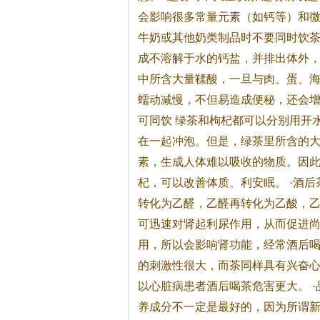
会影响很多常量元素（如钙等）和
牛奶或其他奶类制品时不要同时饮
成不溶解于水的钙盐，并排出体外，
中所含大量鞣酸，一旦与肉、蛋、
蠕动减慢，不但易造成便秘，还会增
可同饮 绿
茶
和枸杞都可以分别用开
在一起冲泡。但是，绿
茶
里所含的
素，生成人体难以吸收的物质。因
杞，可以改善体质、利安眠。 ·酒后
转化为乙醛，乙醛再转化为乙酸，
可迅速对肾起利尿作用，从而促进
用，所以会影响肾功能，经常酒后
的刺激性很大，而
茶
同样具有兴奋
以心脏病患者酒后喝
茶
危害更大。 ·
养成分不一定是最好的，因为所谓