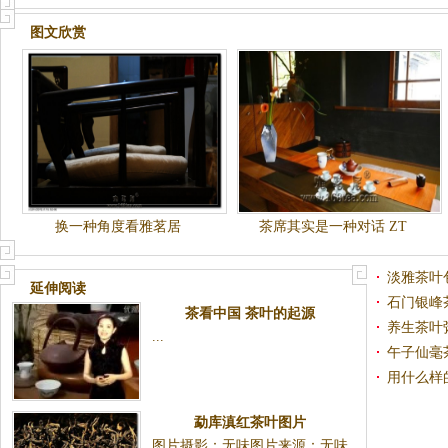
图文欣赏
换一种角度看雅茗居
茶席其实是一种对话 ZT
淡雅茶叶
延伸阅读
石门银峰
茶看中国 茶叶的起源
养生茶叶
...
午子仙毫
用什么样
勐库滇红茶叶图片
图片摄影：无味图片来源：无味