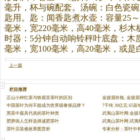
毫升，杯与碗配套。汤碗：白色瓷碗
匙用。匙：闻香匙煮水壶：容量25～
毫米，宽220毫米，高40毫米，杉
时器：5分钟自动响铃秤叶底盘：木质
毫米，宽100毫米，高20毫米，或
上一篇
栏目推荐
正山小种红茶与铁观音茶叶的区别
金骏眉价格, 金骏
中国茶叶为何不能成为世界级奢侈品牌？
7千吨 30亿元 6
黑茶中最具代表的茶叶种类
的茶
武夷山茶叶网:金骏
肥胖病人怎样选择减肥茶叶
武夷山茶叶网:武
茶叶店装修效果图赏析
银骏眉
专家分析：茶叶中