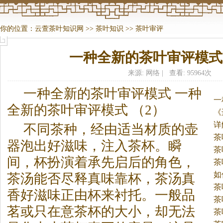
你的位置：
云萱茶叶知识网
>>
茶叶知识
>>
茶叶审评
一种全新的茶叶审评模式
来源: 网络 | 查看: 95964次
一种全新的
茶
叶审评模式 一种
一
全新的
茶
叶审评模式 （2）
《
法
详
不同
茶
种，经由适当材质的壶
茶
器泡出好滋味，注入
茶
杯。
瞬
茶
间，杯扮演着承先启后的角色，
茶
如
茶
汤能否尽释真味靠杯，
茶
汤真
茶
香好滋味正由杯来衬托。一般品
茶
茗或只在意
茶
杯的大小，却无法
茶