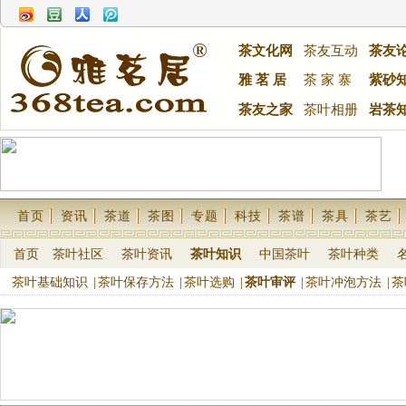
茶文化网
茶友互动
茶友
雅 茗 居
茶 家 寨
紫砂
茶友之家
茶叶相册
岩茶
首页
资讯
茶道
茶图
专题
科技
茶谱
茶具
茶艺
首页
茶叶社区
茶叶资讯
茶叶知识
中国茶叶
茶叶种类
茶叶基础知识
|
茶叶保存方法
|
茶叶选购
|
茶叶审评
|
茶叶冲泡方法
|
茶