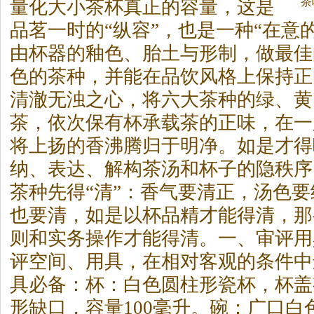
茶
量化大小
茶
杯真正的容量，这是
品茗一时的“纵容”，也是一种“在意
由杯器的釉色、胎土与形制，做最佳
色的
茶
种，并能在品饮风格上保持正
清澈无浊之心，将六大
茶
种的绿、黄
茶
，依次保有杯承载
茶
的正味，在一
将上扬的香沸腾归于明净。如是才得
纳、表达、解构
茶
汤和杯子的隐秩序
茶
种先得“清”：香气要清正，汤色
也要清，如是以杯品精才能得清，那
则和实务操作才能得清。一、审评用
评空间、用具，在相对客观的条件中
具必备：杯：白色圆柱形瓷杯，杯盖
形缺口，容量100毫升。碗：广口白色