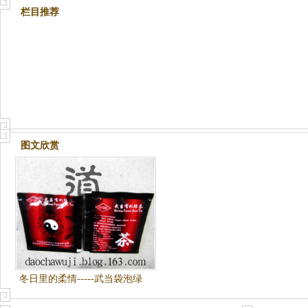
栏目推荐
图文欣赏
冬日里的柔情-----武当袋泡绿
茶