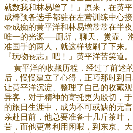
就数我和林易增了﹗」原来，在黄平
成棒预备选手都驻在左营训练中心接
壶成痴的黄平洋和林易增常常在半夜
唯一的光源──厕所，聊天、赏壶、
准国手的两人，就这样被刷了下来。
『玩物丧志』吧﹗」黄平洋苦笑道。
黄平洋的收藏历程，经过了前述
后，慢慢建立了心得，正巧那时到日
让黄平洋沉淀、整理了自己的收藏观
异客，对于精神的寄托更为殷切，于
的旅日生涯中，成为不可或缺的无言
亲赴日前，他总要准备十几斤
茶
叶，
苦，而他更常利用闲暇，到东京、大