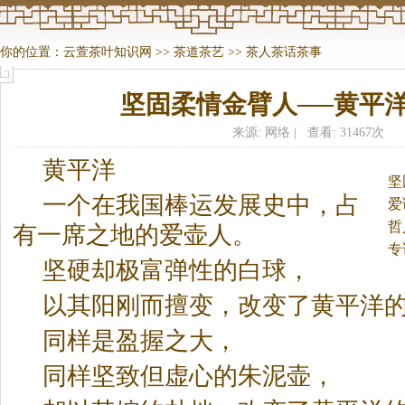
你的位置：
云萱茶叶知识网
>>
茶道茶艺
>>
茶人茶话茶事
坚固柔情金臂人──黄平
来源: 网络 | 查看: 31467次
黄平洋
坚
一个在我国棒运发展史中，占
爱
哲
有一席之地的爱壶人。
专
坚硬却极富弹性的白球，
兰
以其阳刚而擅变，改变了黄平洋
同样是盈握之大，
同样坚致但虚心的朱泥壶，