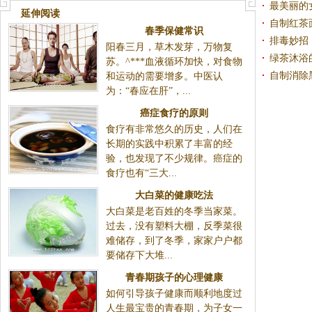
最美丽的
延伸阅读
自制红茶
春季保健常识
排毒妙招
阳春三月，草木发芽，万物复
绿茶沐浴
苏。^***血液循环加快，对食物
自制消除
和运动的需要增多。中医认
为：“春应在肝”，...
癌症食疗的原则
食疗有非常悠久的历史，人们在
长期的实践中积累了丰富的经
验，也发现了不少规律。癌症的
食疗也有“三大...
大白菜的健康吃法
大白菜是老百姓的冬季当家菜。
过去，没有塑料大棚，反季菜很
难储存，到了冬季，家家户户都
要储存下大堆...
青春期孩子的心理健康
如何引导孩子健康而顺利地度过
人生最宝贵的青春期，为子女一