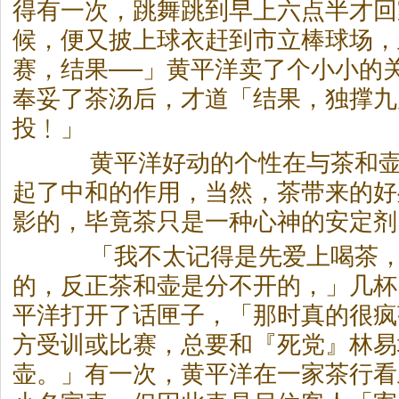
得有一次，跳舞跳到早上六点半才回
候，便又披上球衣赶到市立棒球场，
赛，结果──」黄平洋卖了个小小的
奉妥了
茶
汤后，才道「结果，独撑九
投﹗」
黄平洋好动的个性在与
茶
和
起了中和的作用，当然，
茶
带来的好
影的，毕竟
茶
只是一种心神的安定剂
「我不太记得是先爱上喝
茶
的，反正
茶
和壶是分不开的，」几杯
平洋打开了话匣子，「那时真的很疯
方受训或比赛，总要和『死党』林易
壶。」有一次，黄平洋在一家
茶
行看