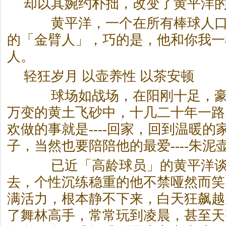
却以其婉约朴拙，改变了黄平洋
黄平洋，一个在所有棒球人口
的「金臂人」，巧的是，他和你我一
人。
轻狂岁月 以壶养性 以
茶
安顿
球场如战场，在阳刚十足，豪
万变的黄土飞砂中，十几二十年一路
欢做的事就是----回家，回到温暖
子，当然也要陪陪他的最爱----朱泥
已近「高龄球员」的黄平洋谈
去，个性沉练稳重的他不禁哑然而笑
满活力，根本静不下来，白天狂飙越
了舞林高手，常常玩到凌晨，甚至天