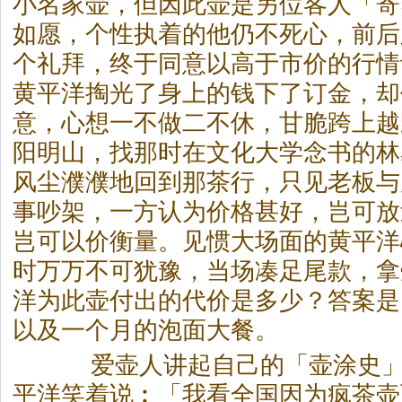
小名家壶，但因此壶是另位客人「寄
如愿，个性执着的他仍不死心，前后
个礼拜，终于同意以高于市价的行情
黄平洋掏光了身上的钱下了订金，却
意，心想一不做二不休，甘脆跨上越
阳明山，找那时在文化大学念书的林
风尘濮濮地回到那
茶
行，只见老板与
事吵架，一方认为价格甚好，岂可放
岂可以价衡量。见惯大场面的黄平洋
时万万不可犹豫，当场凑足尾款，拿
洋为此壶付出的代价是多少？答案是
以及一个月的泡面大餐。
爱壶人讲起自己的「壶涂史」
平洋笑着说︰「我看全国因为疯
茶
壶