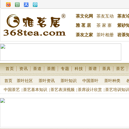
茶文化网
茶友互动
茶友
雅 茗 居
茶 家 寨
紫砂
茶友之家
茶叶相册
岩茶
首页
资讯
茶道
茶图
专题
科技
茶谱
茶具
茶艺
首页
茶叶社区
茶叶资讯
茶叶知识
中国茶叶
茶叶种类
中国茶艺
|
茶艺基本知识
|
茶艺表演视频
|
茶席设计欣赏
|
茶艺培训知