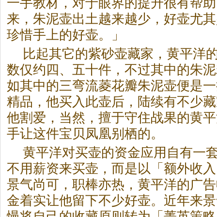
一手教材，对于眼界的提升很有帮助
来，朱泥壶出土越来越少，好壶尤其
珍惜手上的好壶。」
比起其它的紫砂壶藏家，黄平洋
数仅约四、五十件，不过其中的朱泥
如其中的三弯流菱花瓣朱泥壶便是一
精品，他买入此壶后，陆续有不少藏
他割爱，当然，擅于守住战果的黄平
手让这件宝贝凤凰别栖的。
黄平洋对买壶的资金应用自有一
不用薪资来买壶，而是以「额外收入
景气尚可，职棒亦热，黄平洋的广告
金着实让他留下不少好壶。近年来景
慢将自己的收藏原则转为「菁英策略