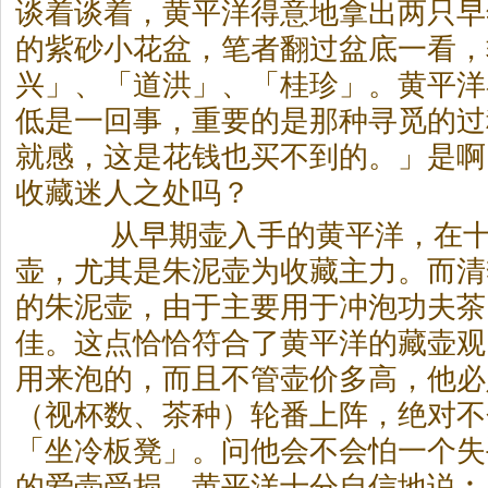
谈着谈着，黄平洋得意地拿出两只早
的紫砂小花盆，笔者翻过盆底一看，
兴」、「道洪」、「桂珍」。黄平洋
低是一回事，重要的是那种寻觅的过
就感，这是花钱也买不到的。」是啊
收藏迷人之处吗？
从早期壶入手的黄平洋，在十
壶，尤其是朱泥壶为收藏主力。而清
的朱泥壶，由于主要用于冲泡功夫
茶
佳。这点恰恰符合了黄平洋的藏壶观
用来泡的，而且不管壶价多高，他必
（视杯数、
茶
种）轮番上阵，绝对不
「坐冷板凳」。问他会不会怕一个失
的爱壶受损，黄平洋十分自信地说︰