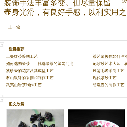
茶
装饰手法丰富多变。但尽量保留
壶身光滑，有良好手感，以利实用之
上一篇
栏目推荐
工夫红茶采制工艺
茶艺师教你如何冲
如何选购绿茶——挑选绿茶的望闻问沏
记紫砂艺术大师—
紫砂壶的花货及其成型工艺
雁荡毛峰采制工艺
君山银针的采摘和制作工艺
现代紫砂工艺
武夷山岩茶制作工艺
碧螺春的制作工艺
图文欣赏