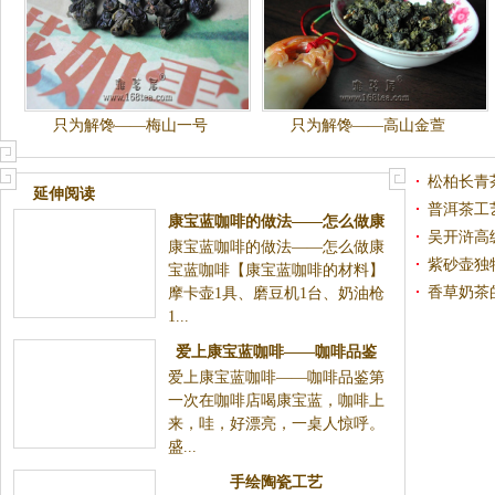
只为解馋——梅山一号
只为解馋——高山金萱
松柏长青
延伸阅读
普洱茶工
康宝蓝咖啡的做法——怎么做康
吴开浒高
康宝蓝咖啡的做法——怎么做康
宝蓝咖啡
紫砂壶独
宝蓝咖啡【康宝蓝咖啡的材料】
香草奶茶
摩卡壶1具、磨豆机1台、奶油枪
1...
爱上康宝蓝咖啡——咖啡品鉴
爱上康宝蓝咖啡——咖啡品鉴第
一次在咖啡店喝康宝蓝，咖啡上
来，哇，好漂亮，一桌人惊呼。
盛...
手绘陶瓷工艺