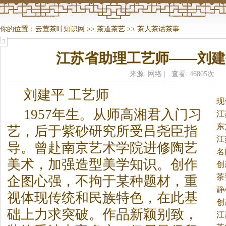
你的位置：
云萱茶叶知识网
>>
茶道茶艺
>>
茶人茶话茶事
江苏省助理工艺师——刘建
来源: 网络 | 查看: 46805次
刘建平 工艺师
现
1957年生。
从师高湘君入门习
江
东
艺，后于紫砂研究所受吕尧臣指
江
导。曾赴南京艺术学院进修陶艺
名
美术，加强造型美学知识。创作
创
茶
企图心强，不拘于某种题材，重
静
视体现传统和民族特色，在此基
创
础上力求突破。作品新颖别致，
江