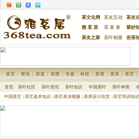
茶文化网
茶友互动
茶友
雅 茗 居
茶 家 寨
紫砂
茶友之家
茶叶相册
岩茶
首页
资讯
茶道
茶图
专题
科技
茶谱
茶具
茶艺
首页
茶叶社区
茶叶资讯
茶叶知识
中国茶叶
茶叶种类
中国茶艺
|
茶艺基本知识
|
茶艺表演视频
|
茶席设计欣赏
|
茶艺培训知