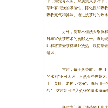
中，难免有灰尘、杂质混入
茶
叶中
茶
叶有很强的吸湿性、陈化性和吸收
吸收潮气和异味。通过洗
茶
时的热
另外，洗
茶
不但洗去杂质
对丰富饮
茶
艺术的贡献之一。直到
叶和将
茶
壶
茶
杯里外烫热，以使
茶
遗风。
古时，每于烹
茶
前，"先用
的水则"不可太滚，不然会冲去
茶
之
土、黄叶、老梗，使净"。洗后用手
烈"，这时即可冲入煮好的清水瀹而
那时专门用于洗
茶
的工具