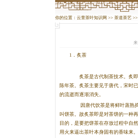
你的位置：
云萱茶叶知识网
>>
茶道茶艺
>
来
1．炙
茶
炙
茶
是古代制
茶
技术。
炙
陈年
茶
。炙
茶
主要见于唐代，宋时
的流逝而逐渐消失。
因唐代饮
茶
是将鲜叶蒸熟
叫饼
茶
。故炙
茶
即是对
茶
饼的一种
目的，是要把饼
茶
在存放过程中自
用火来逼出
茶
叶本身固有的香味来