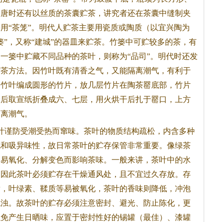
。唐时还有以丝质的
茶
囊贮
茶
，讲究者还在
茶
囊中缝制夹
用“
茶
笼”。明代人贮
茶
主要用瓷质或陶质（以宜兴陶为
”，又称“建城”的器皿来贮
茶
。竹篓中可贮较多的
茶
，有
同一篓中贮藏不同品种的
茶
叶，则称为“品司”。明代时还发
贮
茶
方法。因竹叶既有清香之气，又能隔离潮气，有利于
干竹叶编成圆形的竹片，放几层竹片在陶
茶
罂底部，竹片
最后取宣纸折叠成六、七层，用火烘干后扎于罂口，上方
隔离潮气。
叶谨防受潮受热而窜味。
茶
叶的物质结构疏松，内含多种
化和吸异味性，故日常
茶
叶的贮存保管非常重要。像绿
茶
即易氧化、分解变色而影响
茶
味。一般来讲，
茶
叶中的水
，因此
茶
叶必须贮存在干燥通风处，且不宜过久存放。存
发，叶绿素、鞣质等易被氧化，
茶
叶的香味则降低，冲泡
混浊。故
茶
叶的贮存必须注意密封、避光、防止陈化，更
以免产生日晒味，应置于密封性好的锡罐（最佳）、漆罐