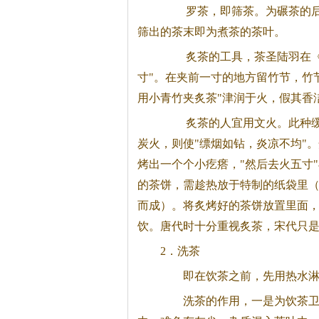
罗
茶
，即筛
茶
。为碾
茶
的
筛出的
茶
末即为煮
茶
的
茶
叶。
炙
茶
的工具，
茶
圣陆羽在
寸"。在夹前一寸的地方留竹节，竹
用小青竹夹炙
茶
"津润于火，假其香
炙
茶
的人宜用文火。此种
炭火，则使"缥烟如钻，炎凉不均"
烤出一个个小疙瘩，"然后去火五寸
的
茶
饼，需趁热放于特制的纸袋里
而成）。将炙烤好的
茶
饼放置里面
饮。唐代时十分重视炙
茶
，宋代只
2．洗
茶
即在饮
茶
之前，先用热水
洗
茶
的作用，一是为饮
茶