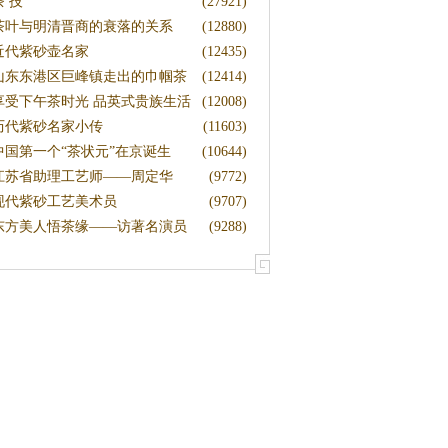
茶 技
(27921)
茶叶与明清晋商的衰落的关系
(12880)
近代紫砂壶名家
(12435)
山东东港区巨峰镇走出的巾帼茶
(12414)
女
享受下午茶时光 品英式贵族生活
(12008)
历代紫砂名家小传
(11603)
中国第一个“茶状元”在京诞生
(10644)
江苏省助理工艺师——周定华
(9772)
现代紫砂工艺美术员
(9707)
东方美人悟茶缘——访著名演员
(9288)
张