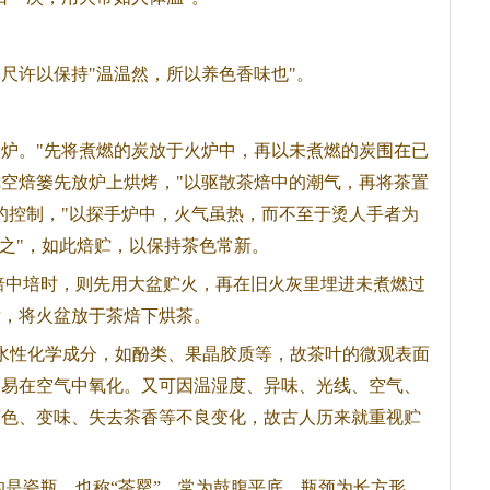
尺许以保持"温温然，所以养色香味也"。
炉。"先将煮燃的炭放于火炉中，再以未煮燃的炭围在已
空焙篓先放炉上烘烤，"以驱散
茶
焙中的潮气，再将
茶
置
的控制，"以探手炉中，火气虽热，而不至于烫人手者为
之"，如此焙贮，以保持
茶
色常新。
焙中培时，则先用大盆贮火，再在旧火灰里埋进未煮燃过
后，将火盆放于
茶
焙下烘
茶
。
水性化学成分，如酚类、果晶胶质等，故
茶
叶的微观表面
容易在空气中氧化。又可因温湿度、异味、光线、空气、
变色、变味、失去
茶
香等不良变化，故古人历来就重视贮
的是瓷瓶，也称“
茶
罂”。常为鼓腹平底，瓶颈为长方形、