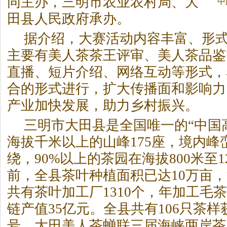
同主办，三明市农业农村局、大
中
田县人民政府承办。
据介绍，大赛活动内容丰富、形
主要有美人
茶
茶
王评审、美人
茶
品鉴
直播、短片介绍、网络互动等形式，
合的形式进行，扩大传播面和影响力
产业加快发展，助力乡村振兴。
三明市大田县是全国唯一的“中国
海拔千米以上的山峰175座，境内峰
绕，90%以上的
茶
园在海拔800米至1
前，全县
茶
叶种植面积已达10万亩
共有
茶
叶加工厂1310个，年加工毛
茶
链产值35亿元。全县共有106只
茶
样
号，大田美人
茶
蝉联三届海峡两岸
茶