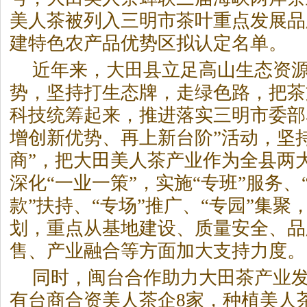
美人
茶
被列入三明市
茶
叶重点发展品
建特色农产品优势区拟认定名单。
近年来，大田县立足高山生态资
势，坚持打生态牌，走绿色路，把
茶
科技统筹起来，推进落实三明市委部
增创新优势、再上新台阶”活动，坚
商”，把大田美人
茶
产业作为全县两
深化“一业一策”，实施“专班”服务、
款”扶持、“专场”推广、“专园”集聚
划，重点从基地建设、质量安全、品
售、产业融合等方面加大支持力度。
同时，闽台合作助力大田
茶
产业
有台商合资美人
茶
企8家，种植美人