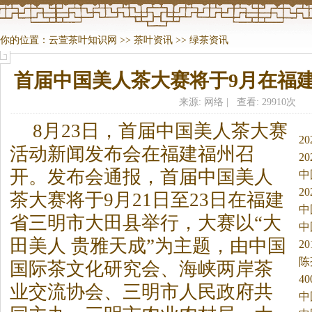
你的位置：
云萱茶叶知识网
>>
茶叶资讯
>>
绿茶资讯
首届中国美人茶大赛将于9月在福
来源: 网络 | 查看: 29910次
8月23日，首届中国美人
茶
大赛
2
活动新闻发布会在福建福州召
析
2
开。
发布会通报，首届中国美人
中
析
2
茶
大赛将于9月21日至23日在福建
中
省三明市大田县举行，大赛以“大
源
中
田美人 贵雅天成”为主题，由中国
2
陈
国际
茶
文化研究会、海峡两岸
茶
4
业交流协会、三明市人民政府共
中