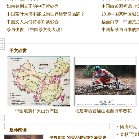
如何鉴别真正的中国紫砂壶
中国白茶源福鼎 功
中国茶叶为何不能成为世界级奢侈品牌？
2018中国茶叶区
中国文人为何特喜欢紫砂壶
福鼎白茶，中国茶之
茶与佛教-《中国茶文化大观》
中国紫砂与日本的
图文欣赏
中国地震和火山分布图
福建海西首届山地自行车赛花
絮
隋唐时期
延伸阅读
春秋至汉
汉魏时期的香品特点|中国香史