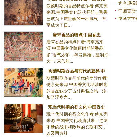
迄今规模
汉魏时期的香品特点作者:傅京亮
中国首批
来源:中国香文化汉代开始，熏香
罗马大学
已成为上层社会的一种风气，甚
至成为了日...
唐宋香品的特点|中国香史
唐宋香品的特点作者:傅京亮来
源:中国香文化隋唐时期的香品
多“香气浓郁，华贵典雅，温润持
久”；宋代的...
明清时期香品与前代的差异|中
明清时期香品与前代的差异作者:
国香史
傅京亮来源:中国香文化明清时期
的香品缺少了古朴典雅之风，添
加了浮华之...
现当代时期的香文化|中国香史
现当代时期的香文化作者:傅京亮
来源:中国香文化晚清以来，连绵
不断的战争和政局的长期不安，
以及西方社...