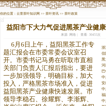
你的位置：
云萱茶叶知识网
>>
茶叶资讯
>>
茶叶政策
益阳市下大力气促进黑茶产业健康
来源: 网络 | 查看: 30455次
6月6日上午，益阳黑
茶
工作专
浙
题汇报会在市委常委会议室召
信
开。
市委书记马勇在听取市直相
黑
河
关部门负责人汇报后指出，要进
巴
一步加强领导，明确目标，加大
中
投入，严格黑
茶
市场准入，促进
安
展
中
益阳黑
茶
产业健康快速发展。市
福
领导李稳石、徐耀辉、李渐辉、
中