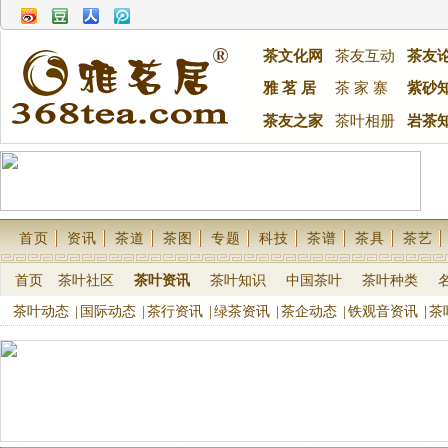
茶文化网
茶友互动
茶友
雅 茗 居
茶 家 寨
紫砂
茶友之家
茶叶相册
岩茶
首页
资讯
茶道
茶图
专题
科技
茶谱
茶具
茶艺
首页
茶叶社区
茶叶资讯
茶叶知识
中国茶叶
茶叶种类
茶叶动态
|
国际动态
|
茶行资讯
|
绿茶资讯
|
茶企动态
|
铁观音资讯
|
茶