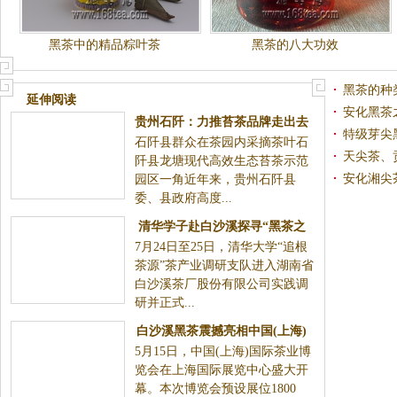
黑茶中的精品粽叶茶
黑茶的八大功效
黑茶的种
延伸阅读
安化黑茶
贵州石阡：力推苔茶品牌走出去
特级芽尖
石阡县群众在茶园内采摘茶叶石
促进产业大发展
天尖茶、
阡县龙塘现代高效生态苔茶示范
安化湘尖
园区一角近年来，贵州石阡县
委、县政府高度...
清华学子赴白沙溪探寻“黑茶之
7月24日至25日，清华大学“追根
源”
茶源”茶产业调研支队进入湖南省
白沙溪茶厂股份有限公司实践调
研并正式...
白沙溪黑茶震撼亮相中国(上海)
5月15日，中国(上海)国际茶业博
国际茶业博览会
览会在上海国际展览中心盛大开
幕。本次博览会预设展位1800