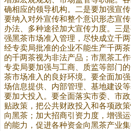
确相应的领导机构。二是要加强宣传
要纳入对外宣传和整个意识形态宣传
办法、多种途径加大宣传力度。三是
强黑
茶
市场准入管理，尽快成立千两
经专卖局批准的企业不能生产千两
茶
的千两
茶
视为非法产品；市黑
茶
工作
专卖局要加强与工商、质监等部门的
茶
市场准入的良好环境。要全面加强
场信息提供、内部管理、基地建设等
要加大投入。要全面落实市委、市政
贴政策，把公共财政投入和各项政策
向黑
茶
；加大招商引资力度，增强运
的能力，促进各种资金向黑
茶
产业集