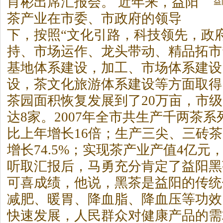
肖彬出席汇报会。 近年来，益阳
益
茶
产业在市委、市政府的领导
下，按照“文化引路，科技领先，政
持、市场运作、龙头带动、精品拓市
基地体系建设，加工、市场体系建设
设，
茶
文化旅游体系建设等方面取得
茶
园面积恢复发展到了20万亩，市
达8家。2007年全市共生产千两
茶
系
比上年增长16倍；生产三尖、三砖
茶
增长74.5%；实现
茶
产业产值4亿元
听取汇报后，马勇充分肯定了益阳黑
可喜成绩，他说，黑
茶
是益阳的传统
减肥、暖胃、降血脂、降血压等功效
快速发展，人民群众对健康产品的需