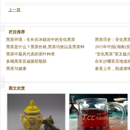
上一篇
栏目推荐
黑茶环境：生长在冰碛岩中的安化黑茶
黑茶历史：安化黑
黑茶是什么？黑茶价格,黑茶功效以及黑茶种
2015年中国(湖南
类之
黑茶中最具代表的茶叶种类
发
“安化黑茶”英文版
多喝黑茶宜减腹部脂肪
在长沙哪里买地道
黑茶与健康
春茶上市，阳虚者
图文欣赏