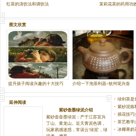
红茶的清饮法和调饮法
茉莉花茶的药用功
图文欣赏
提升孩子阅读兴趣的十大技巧
介绍一下泡茶利器<钦州坭兴壶
>
绿剑茶是
延伸阅读
紫砂泥炼
紫砂壶墨绿泥介绍
插花技巧
紫砂壶壶墨绿泥：产于江苏宜兴
茶艺教学
丁山、黄龙山。近天青泥色调，
冰椰果奶
玩家易感迷惑，常误云'绿泥'，绿