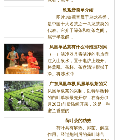
泥者，澹草...
铁观音简单介绍
图片1铁观音属于乌龙茶类，
是中国十大名茶之一乌龙茶类的
代表。它介于绿茶和红茶之间，
属于半发酵...
凤凰单丛茶有什么冲泡技巧|凤
（一）洁净器具将洁净的电热壶
凰单枞冲泡方法
注入山泉水，置于电炉上烧开。
将盖瓯、茶杯、茶盘清洁揩拭干
净。将沸水冲...
广东凤凰单枞|凤凰单枞茶的采
凤凰单枞茶的采制，以特早熟种
制
的白叶单枞最先开锣，在春分(3
月20日)前后陆续开采，这是一种
蜜兰香型的...
荷叶茶的功效
荷叶具有解热、抑菌、解痉
作用。经过炮制后的荷叶味苦