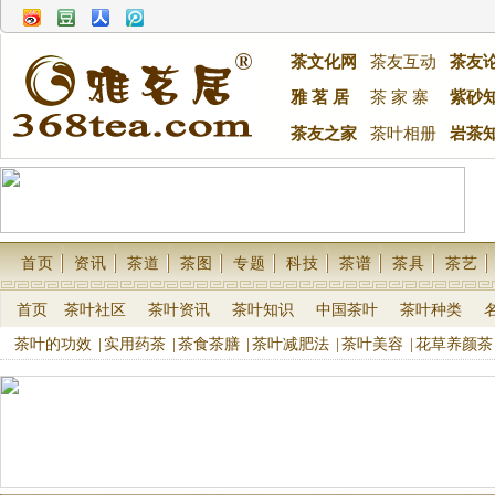
茶文化网
茶友互动
茶友
雅 茗 居
茶 家 寨
紫砂
茶友之家
茶叶相册
岩茶
首页
资讯
茶道
茶图
专题
科技
茶谱
茶具
茶艺
首页
茶叶社区
茶叶资讯
茶叶知识
中国茶叶
茶叶种类
茶叶的功效
|
实用药茶
|
茶食茶膳
|
茶叶减肥法
|
茶叶美容
|
花草养颜茶