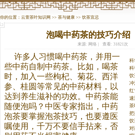
你的位置：
云萱茶叶知识网
>>
茶与健康
>>
饮茶宜忌
泡喝中药茶的技巧介绍
来源: 网络 | 查看: 31821次
许多人习惯喝中药
茶
，并用一
科
些中药自制中药
茶
。
比如，喝
茶
科
时，加入一些枸杞、菊花、西洋
饮
冲
参、桂圆等常见的中药材料，以
红
达到养生滋补的功效。中药
茶
能
速
随便泡吗？中医专家指出，中药
茶
把
泡
茶
要掌握泡
茶
技巧，也要遵医
饮
嘱使用，千万不要信手拈来，否
对