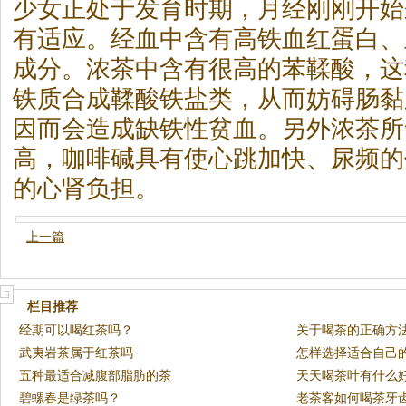
少女正处于发育时期，月经刚刚开始
有适应。经血中含有高铁血红蛋白、
成分。浓
茶
中含有很高的苯鞣酸，这
铁质合成鞣酸铁盐类，从而妨碍肠黏
因而会造成缺铁性贫血。另外浓
茶
所
高，咖啡碱具有使心跳加快、尿频的
的心肾负担。
上一篇
栏目推荐
经期可以喝红茶吗？
关于喝茶的正确方
武夷岩茶属于红茶吗
怎样选择适合自己
五种最适合减腹部脂肪的茶
天天喝茶叶有什么好
碧螺春是绿茶吗？
老茶客如何喝茶牙