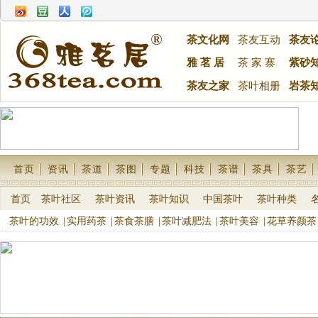
茶文化网
茶友互动
茶友
雅 茗 居
茶 家 寨
紫砂
茶友之家
茶叶相册
岩茶
首页
资讯
茶道
茶图
专题
科技
茶谱
茶具
茶艺
首页
茶叶社区
茶叶资讯
茶叶知识
中国茶叶
茶叶种类
茶叶的功效
|
实用药茶
|
茶食茶膳
|
茶叶减肥法
|
茶叶美容
|
花草养颜茶