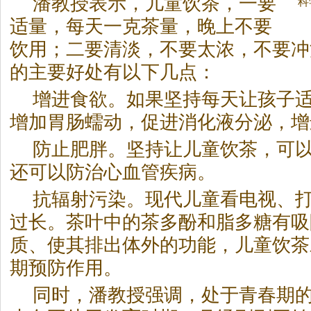
潘教授表示，儿童饮
茶
，一要
科
适量，每天一克
茶
量，晚上不要
饮用；二要清淡，不要太浓，不要冲
的主要好处有以下几点：
增进食欲。如果坚持每天让孩子
增加胃肠蠕动，促进消化液分泌，增
防止肥胖。坚持让儿童饮
茶
，可
还可以防治心血管疾病。
抗辐射污染。现代儿童看电视、
过长。
茶
叶中的
茶
多酚和脂多糖有吸
质、使其排出体外的功能，儿童饮
茶
期预防作用。
同时，潘教授强调，处于青春期