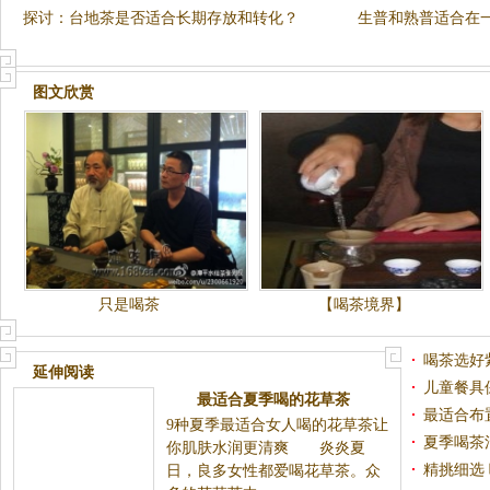
探讨：台地茶是否适合长期存放和转化？
生普和熟普适合在
图文欣赏
只是喝茶
【喝茶境界】
喝茶选好
延伸阅读
儿童餐具
最适合夏季喝的花草茶
最适合布
9种夏季最适合女人喝的花草茶让
夏季喝茶
你肌肤水润更清爽 炎炎夏
精挑细选 
日，良多女性都爱喝花草茶。众