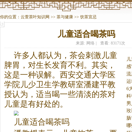
你的位置：
云萱茶叶知识网
>>
茶与健康
>>
饮茶宜忌
儿童适合喝茶吗
来源: 网络 | 查看: 83171次
许多人都认为，
茶
会刺激儿童
儿
脾胃，对生长发育不利。
其实，
感
这是一种误解。西安交通大学医
流
运
学院儿少卫生学教研室潘建平教
6
授认为，适当喝一些清淡的
茶
对
科
儿童是有好处的。
男
玫
肠
儿童适合喝
茶
吗
哪