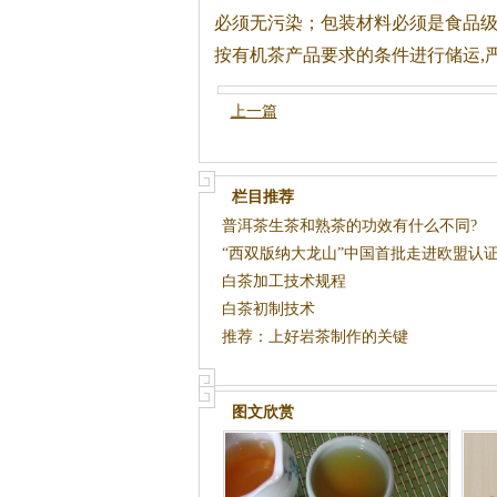
必须无污染；包装材料必须是食品
按有机
茶
产品要求的条件进行储运,
上一篇
栏目推荐
普洱茶生茶和熟茶的功效有什么不同?
“西双版纳大龙山”中国首批走进欧盟认
茶
白茶加工技术规程
白茶初制技术
推荐：上好岩茶制作的关键
图文欣赏