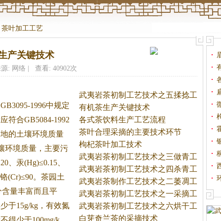
>
茶叶加工工艺
生产关键技术
源: 网络 | 查看: 40902次
武夷岩茶初制工艺技术之五揉捻工
3095-1996中规定
艺
有机茶生产关键技术
GB5084-1992
各式茶饮料生产工艺流程
茶叶合理采摘的主要技术环节
茶
地的土壤环境质量
枸杞茶叶加工技术
类土壤环境质量，主要污
武夷岩茶初制工艺技术之三做青工
0、汞(Hg)≤0.15、
艺
武夷岩茶初制工艺技术之四杀青工
铬(Cr)≤90。
茶
园土
艺
武夷岩茶制作工艺技术之二萎凋工
分含量丰富而且平
艺
武夷岩茶初制工艺技术之一采摘工
于15g/kg，有效氮
艺
武夷岩茶初制工艺技术之六烘干工
艺
白芽奇兰茶的采摘技术
得少于100mg/k