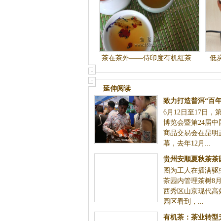
茶在茶外——侍印度有机红茶
低
延伸阅读
致力打造普洱“百
6月12日至17日，
洱：品质是决定
博览会暨第24届
商品交易会在昆明
幕，去年12月...
贵州安顺夏秋茶茶园管理和生产
图为工人在插满驱虫黄板的新植茶园内管理
加工拉开序幕
日，记者在西秀区山京现代高效茶产业示
到，...