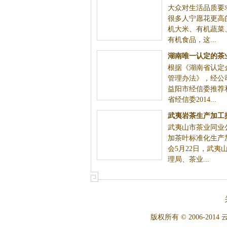
有机茶：茶业转型升级“助推器”
大众对生活品质要求越来越高，很多人宁
格购买有机大米、有机蔬菜、有机水果等
这...
湖南唯一认定的茶业企业技术中
根据《湖南省认定企业技术中心管理办法
心落户白沙溪茶厂
报、湖南益阳市经信委推荐和专家评审，省
4...
武夷岩茶生产加工按国家标准进
武夷山市茶业同业公会的会员参加茶叶标
行
技术培训会5月22日，武夷山市市场监督管理
版权所有 © 2006-2014 