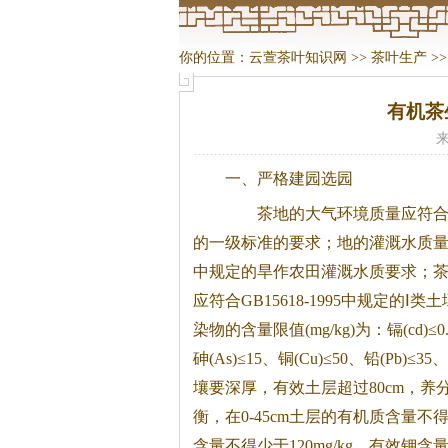
你的位置：
云萱茶叶知识网
>>
茶叶生产
>
有机茶
来
一、严格建园选园
茶
地的大气环境质量应符合GB
的一级标准的要求；地的灌溉水质量应符合
中规定的旱作农田灌溉水质要求；
应符合GB15618-1995中规定的Ⅰ
染物的含量限值(mg/kg)为：镉(cd)≤0.2
砷(As)≤15、铜(Cu)≤50、铅(Pb)≤35、
壤要深厚，有效土层超过80cm，养
衡，在0-45cm土层的有机质含量不得少
含量不得少于120mg/kg，有效钾含量不