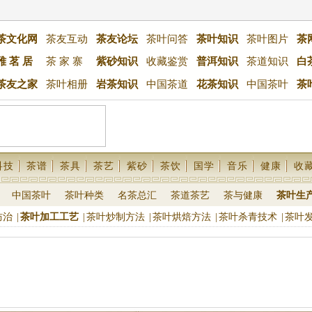
茶文化网
茶友互动
茶友论坛
茶叶问答
茶叶知识
茶叶图片
茶
雅 茗 居
茶 家 寨
紫砂知识
收藏鉴赏
普洱知识
茶道知识
白
茶友之家
茶叶相册
岩茶知识
中国茶道
花茶知识
中国茶叶
茶
科技
茶谱
茶具
茶艺
紫砂
茶饮
国学
音乐
健康
收
中国茶叶
茶叶种类
名茶总汇
茶道茶艺
茶与健康
茶叶生
防治
|
茶叶加工工艺
|
茶叶炒制方法
|
茶叶烘焙方法
|
茶叶杀青技术
|
茶叶