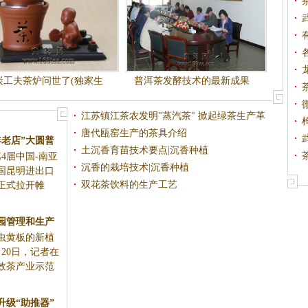
炭工夫茶炉问世了(独家生
普洱茶发酵技术的最新成果
产)!!!!!!!
江苏镇江茶农发明"蒸汽茶" 掀起绿茶生产革
命
唐代瓯窑生产的茶具介绍
年老店”大圆普
土沉香育苗技术要点|沉香种植
第4届中国-南亚
走多远的关键
沉香的栽培技术|沉香种植
中国昆明进出口
双花茶饮料的生产工艺
正式拉开帷
茶树8月20
范园区看