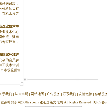
愿花更高的价
有机食品，
》，经公司申
经信委201
准化生产加工
局、茶业...
关于我们
|
法律声明
|
网站地图
|
广告服务
|
联系我们
|
友情链接
|
移动服
云萱茶叶知识网(368tea.com) 雅茗居茶文化网 All Rights Reserved
闽ICP备20