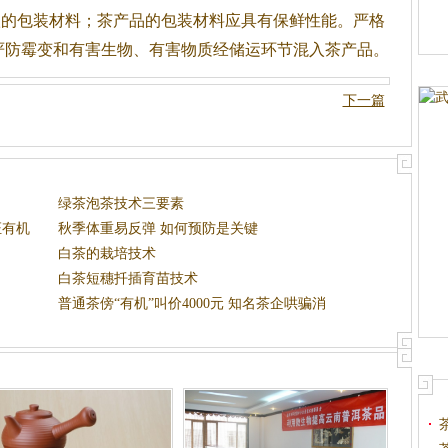
级的包装材料；
茶
产品的包装材料应具有保鲜性能。严格
严防霉变和有害生物、有害物质经储运环节混入
茶
产品。
下一篇
绿茶泡茶技术三要素
证有机
秋季体重易反弹 如何预防是关键
白茶的栽培技术
白茶短穗扦插育苗技术
普通茶傍“有机”叫价4000元 知名茶企哄骗消
费者