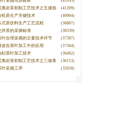
茶叶采摘培训教材
(45593)
武夷岩茶初制工艺技术之五揉捻
(41209)
工艺
有机茶生产关键技术
(40904)
各式茶饮料生产工艺流程
(38887)
龙井茶的采摘标准
(38339)
茶叶合理采摘的主要技术环节
(37397)
微波在茶叶加工中的应用
(37364)
枸杞茶叶加工技术
(36492)
武夷岩茶初制工艺技术之三做青
(36153)
工艺
茶叶采摘工序
(35918)