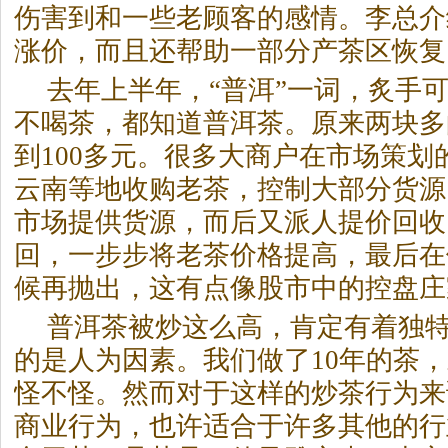
伤害到和一些老顾客的感情。李总介
涨价，而且还帮助一部分产
茶
区恢复
去年上半年，“普洱”一词，炙手
不喝
茶
，都知道普洱
茶
。原来两块多
到100多元。很多大商户在市场策划
云南等地收购老
茶
，控制大部分货源
市场提供货源，而后又派人提价回收
回，一步步将老
茶
价格提高，最后在
候再抛出，这有点像股市中的控盘庄
普洱
茶
被炒这么高，肯定有着独
的是人为因素。我们做了10年的
茶
，
怪不怪。然而对于这样的炒
茶
行为来
商业行为，也许适合于许多其他的行