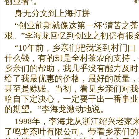
创业者”。
著
情
身无分文到上海打拼
“创业前期就像这第一杯‘清苦之
茶
艰。”李海龙回忆到创业之初仍有很
“10年前，乡亲们把我送到村门
什么钱，有的却是全村
茶
农的支持，
乡亲们的帮助，我几乎没有能力及时
给了我最优惠的价格，最好的质量，
甚至是赊账。当初，看见乡亲们对我
暗自下定决心，一定要干出一番事业
的期望。”李海龙激动地说。
1998年，李海龙从浙江绍兴老家
了鸣龙
茶
叶有限公司。带着乡亲们的