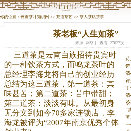
你的位置：
云萱茶叶知识网
>>
茶道茶艺
>>
茶人茶话茶事
茶老板“人生如茶”
来源: 网络 | 查看: 27027次
三道
茶
是云南白族招待贵宾时
诗
的一种饮
茶
方式，而鸣龙
茶
叶的
诗
总经理李海龙将自己的创业经历
清
评
总结为这三道
茶
，第一道
茶
：其
丁
味甚苦；第二道
茶
：苦中带甜；
（
清
第三道
茶
：淡淡有味。
从最初身
茶
“
无分文到如今70多家连锁店，李
著
海龙被评为“2007年南京优秀个体
一