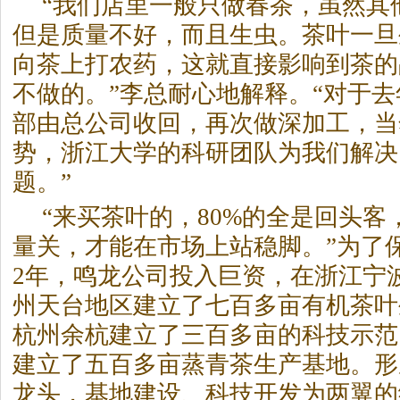
“我们店里一般只做春
茶
，虽然其
但是质量不好，而且生虫。
茶
叶一旦
向
茶
上打农药，这就直接影响到
茶
的
不做的。”李总耐心地解释。“对于去
部由总公司收回，再次做深加工，当
势，浙江大学的科研团队为我们解决
题。”
“来买
茶
叶的，80%的全是回头客
量关，才能在市场上站稳脚。”为了
2年，鸣龙公司投入巨资，在浙江宁
州天台地区建立了七百多亩有机
茶
叶
杭州余杭建立了三百多亩的科技示范
建立了五百多亩蒸青
茶
生产基地。形
龙头，基地建设、科技开发为两翼的经