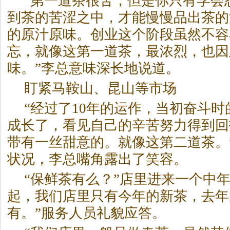
“第一道
茶
很苦，但是你只有学会
到
茶
的苦涩之中，才能慢慢品出
茶
的
的原汁原味。创业这个阶段虽然不容
忘，就像这第一道
茶
，最浓烈，也因
味。”李总意味深长地说道。
盯紧马鞍山、昆山等市场
“经过了10年的运作，当初奋斗
成长了，看见自己的辛苦努力得到回
带有一丝甜意的。就像这第二道
茶
。
状况，李总嘴角露出了笑容。
“保鲜
茶
有么？”店里进来一个中年
起，我们店里只有今年的新
茶
，去年
有。”服务人员礼貌应答。