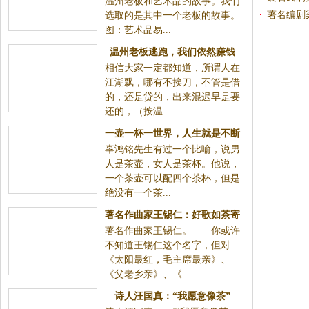
温州老板和艺术品的故事。我们
著名编剧
选取的是其中一个老板的故事。
图：艺术品易...
温州老板逃跑，我们依然赚钱
相信大家一定都知道，所谓人在
——艺术品投资之瓷器投资
江湖飘，哪有不挨刀，不管是借
的，还是贷的，出来混迟早是要
还的，（按温...
一壶一杯一世界，人生就是不断
辜鸿铭先生有过一个比喻，说男
放低姿态吸纳别人智慧的过程
人是茶壶，女人是茶杯。他说，
一个茶壶可以配四个茶杯，但是
绝没有一个茶...
著名作曲家王锡仁：好歌如茶寄
著名作曲家王锡仁。 你或许
乡
不知道王锡仁这个名字，但对
《太阳最红，毛主席最亲》、
《父老乡亲》、《...
诗人汪国真：“我愿意像茶”