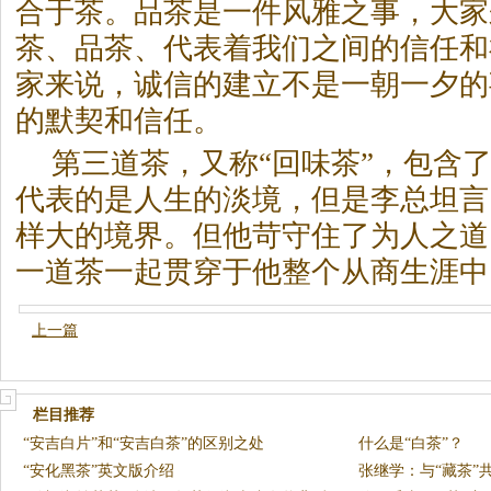
合于
茶
。品
茶
是一件风雅之事，大家
茶
、品
茶
、代表着我们之间的信任和
家来说，诚信的建立不是一朝一夕的
的默契和信任。
第三道
茶
，又称“回味
茶
”，包含
代表的是人生的淡境，但是李总坦言
样大的境界。但他苛守住了为人之道
一道
茶
一起贯穿于他整个从商生涯中
上一篇
栏目推荐
“安吉白片”和“安吉白茶”的区别之处
什么是“白茶”？
“安化黑茶”英文版介绍
张继学：与“藏茶”