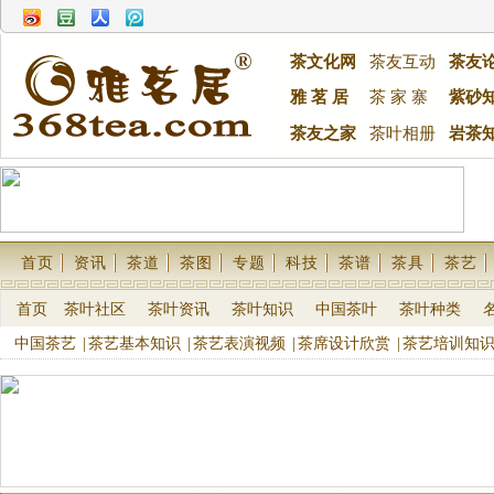
茶文化网
茶友互动
茶友
雅 茗 居
茶 家 寨
紫砂
茶友之家
茶叶相册
岩茶
首页
资讯
茶道
茶图
专题
科技
茶谱
茶具
茶艺
首页
茶叶社区
茶叶资讯
茶叶知识
中国茶叶
茶叶种类
中国茶艺
|
茶艺基本知识
|
茶艺表演视频
|
茶席设计欣赏
|
茶艺培训知