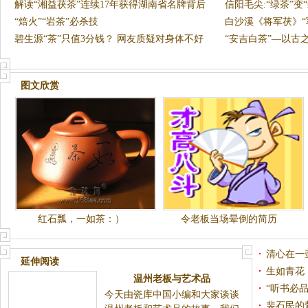
解读“湘益茯茶”连续17年获得湖南省名牌背后
信阳毛尖:“绿茶”变“
的
“焙火”“岩茶”必杀技
白沙溪《将军茯》“
碧生源“茶”只值3分钱？ 网友质疑对身体不好
市
“安吉白茶”—以古
图文欣赏
红石瓢，一如茶：）
令老板当场晕倒的简历
清心在一
延伸阅读
生如青花
温州老板与艺术品
“听书必
今天由瓷库中国小编和大家谈谈
裴石民的