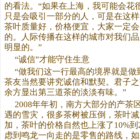
的看法。“如果在上海，我可能会花
只是会吸引一部分的人，可是在这样
茶
叶质量好，价格便宜，大家一定会
的。人际传播在这样的城市对我们品
明显的。”
“诚信”才能守住生意
“做我们这一行最高的境界就是做
茶
友当然要讲究诚信和默契。君子之
余方显出第三道
茶
的淡淡有味。”
2008年年初，南方大部分的产
茶
遇的雪灾，很多
茶
树被压倒，
茶
叶减
加，
茶
叶的价格自然也上涨了10%到
虑到鸣龙一向走的是零售的路线，如