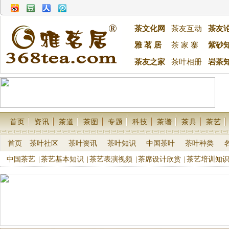
茶文化网
茶友互动
茶友
雅 茗 居
茶 家 寨
紫砂
茶友之家
茶叶相册
岩茶
首页
资讯
茶道
茶图
专题
科技
茶谱
茶具
茶艺
首页
茶叶社区
茶叶资讯
茶叶知识
中国茶叶
茶叶种类
中国茶艺
|
茶艺基本知识
|
茶艺表演视频
|
茶席设计欣赏
|
茶艺培训知