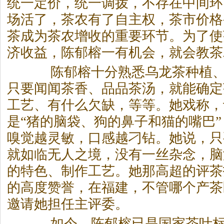
统一定价，统一调拨，不存在中间环
场活了，
茶
农有了自主权，
茶
市价格
茶
成为
茶
农增收的重要环节。为了使
济收益，陈郁榕一有机会，就会教
茶
陈郁榕十分熟悉乌龙
茶
种植
只要闻闻
茶
香、品品
茶
汤，就能确定
工艺、有什么欠缺，等等。她戏称，
是“猪的脑袋、狗的鼻子和猫的嘴巴”
嗅觉越灵敏，口感越刁钻。她说，只
就如临无人之境，没有一丝杂念，脑
的特色、制作工艺。她那高超的评
茶
的高度赞誉，在福建，不管哪个产
茶
邀请她担任主评委。
如今，陈郁榕已是国家
茶
叶