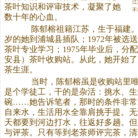
江
茶
叶知识和评审技术，凝聚了她
不
数十年的心血。
陈郁榕祖籍江苏，生于福建。19
岁的她到浦城县插队；1972年被选
茶
叶专业学习；1975年毕业后，分
安县）
茶
叶收购站。从此，她开始了
茶
生涯。
当时，陈郁榕虽是收购站里唯
是个学徒工，干的是杂活：挑水、生
碗……她告诉笔者，那时的条件非常
自来水，生活用水全靠肩挑手提。无
天都要到河边打水，往返好多趟。但
与评
茶
。只有等到老
茶
师评完
茶
，清