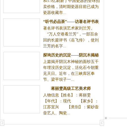
和5.5亿刷新了中国瓷器的全球拍
卖价格，清时期瓷器目前已成为
瓷器收藏市...
“听书必品茶”——访著名评书表
著名评书表演艺术家刘兰芳。
“万人空巷看兰芳”，一部百余
回的长篇评书《岳飞传》，使刘
兰芳的名字...
探询历史的沉淀——阴沉木揭秘
上篇揭开阴沉木神秘的面纱五千
年埋没历史沉淀，活化石今朝重
见天日。近年，在三峡库区奉
节、梁平坝子一...
蒋丽雯高级工艺美术师
人物信息【姓名】：蒋丽雯
【年代】：现代 【家乡】：
江苏宜兴 【类别】：紫砂壶
壶艺人、陶瓷...