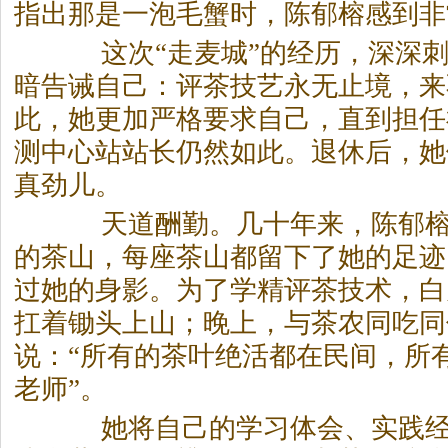
指出那是一泡毛蟹时，陈郁榕感到非
这次“走麦城”的经历，深深刺
暗告诫自己：评
茶
技艺永无止境，来
此，她更加严格要求自己，直到担任
测中心站站长仍然如此。退休后，她
真劲儿。
天道酬勤。几十年来，陈郁榕
的
茶
山，每座
茶
山都留下了她的足迹
过她的身影。为了学精评
茶
技术，白
扛着锄头上山；晚上，与
茶
农同吃同
说：“所有的
茶
叶绝活都在民间，所
老师”。
她将自己的学习体会、实践经