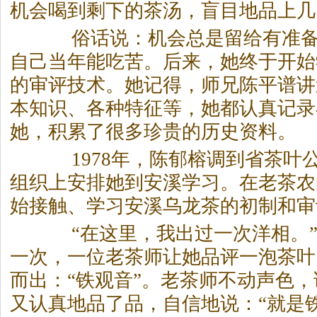
机会喝到剩下的
茶
汤，盲目地品上几
俗话说：机会总是留给有准备
自己当年能吃苦。后来，她终于开始
的审评技术。她记得，师兄陈平谱讲
本知识、各种特征等，她都认真记录
她，积累了很多珍贵的历史资料。
1978年，陈郁榕调到省
茶
叶
组织上安排她到安溪学习。在老
茶
农
始接触、学习安溪乌龙
茶
的初制和审
“在这里，我出过一次洋相。”
一次，一位老
茶
师让她品评一泡
茶
叶
而出：“铁观音”。老
茶
师不动声色，
又认真地品了品，自信地说：“就是