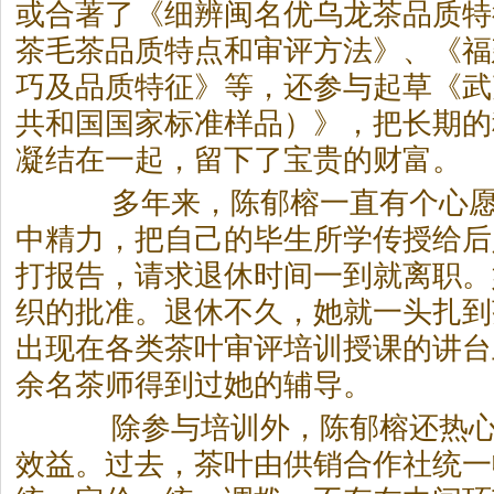
或合著了《细辨闽名优乌龙
茶
品质特
茶
毛
茶
品质特点和审评方法》、《福
巧及品质特征》等，还参与起草《武
共和国国家标准样品）》，把长期的
凝结在一起，留下了宝贵的财富。
多年来，陈郁榕一直有个心愿
中精力，把自己的毕生所学传授给后
打报告，请求退休时间一到就离职。
织的批准。退休不久，她就一头扎到
出现在各类
茶
叶审评培训授课的讲台
余名
茶
师得到过她的辅导。
除参与培训外，陈郁榕还热心
效益。过去，
茶
叶由供销合作社统一