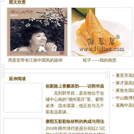
图文欣赏
周彦宏带有江南中国风的旋律
粽子——我的相思
——:梨花满天开
董亚芳高
延伸阅读
蒋才源高
创新路上香飘茶韵——访郭华昌
蒋敖生国
见到郭华昌，是在他位于会
和
中山舰博
城中心南的“潮州茶庄”里。窗明
葛陶中高
桌净、流水潺潺，他正在与几个
茶友品茶谈...
康熙五彩彩绘材料的构成与用法
2010年两件清代瓷器分别以2.5亿
——瓷器收藏