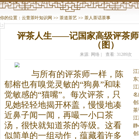
你的位置：
云萱茶叶知识网
>>
茶道茶艺
>>
茶人茶话茶事
评茶人生——记国家高级评茶师
（图）
来源: 网络 | 查看: 31289次
江
与所有的评
茶
师一样，陈
东
郁榕也有嗅觉灵敏的“狗鼻”和味
江
觉敏感的“猫嘴”。
每次评
茶
，只
名
创
见她轻轻地揭开杯盖，慢慢地凑
茶
近鼻子闻一闻，再嘬一小口
茶
江
汤，很快就知道
茶
的等级。这看
静
创
似简单的一组动作，蕴藏着许多