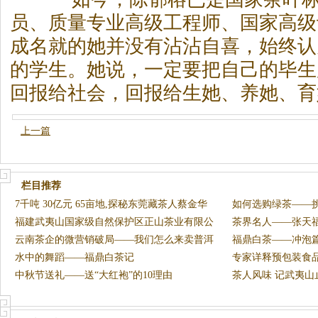
员、质量专业高级工程师、国家高级
成名就的她并没有沾沾自喜，始终认
的学生。她说，一定要把自己的毕生
回报给社会，回报给生她、养她、育
上一篇
栏目推荐
7千吨 30亿元 65亩地,探秘东莞藏茶人蔡金华
如何选购绿茶——
的茶
福建武夷山国家级自然保护区正山茶业有限公
茶界名人——张天
司获
云南茶企的微营销破局——我们怎么来卖普洱
福鼎白茶——冲泡
茶？
水中的舞蹈——福鼎白茶记
专家详释预包装食
中秋节送礼——送“大红袍”的10理由
茶人风味 记武夷
事长