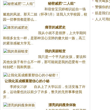
每天喝多
秘密减肥“二人组”
警惕你的
和宿舍宝贝婷相识起自一场
筋是我们
尴尬的风波。那天二姐（怀孕3
人人可用
月）送我入大学校园，校园一切
事情都是那么...
痛苦的减肥史
我从小就不是很胖，上大学
期间和很多女生一样，是那种没
心没肺的傻大姐一族，高三的紧
张感被大学无...
我的美丽蜕变
我只是一个平凡的女孩，要
说和其他女孩子有什么不一样，
那可能就是我的恋爱有一些特别
吧！我和男朋...
让我化茧成蝶重塑信心的小秘
李婷女23岁 自从上了大
密！
学以后，生活安逸了许多，运动
量也比以前少了许多，整天的无