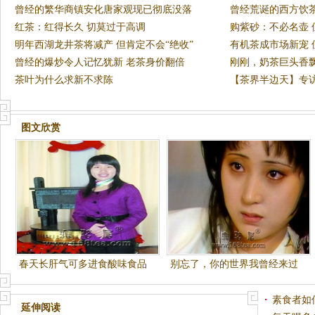
曾经的繁华商镇安化唐家观现已彻底没落
曾经荒诞的西方饮
红茶：红得长久 切莫过于高调
购紫砂：不必名壶 
明年西湖龙井茶将减产 但肯定不会“绝收”
有机茶成市场新宠 
曾经的爆炒令人记忆犹新 老茶身价翻倍
刚刚，奶茶巨头香
茶叶为什么求新不求陈
广告
【茶界半边天】专
茶滋
图文欣赏
春天长肝气可多进食酸味食品
别忘了，你的世界我曾经来过
素食者如
延伸阅读