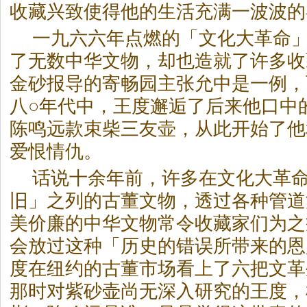
收藏兴致使得他的生活充满一波波的
一九六六年点燃的「文化大革命
了无数中华文物，却也造就了许多收
金砂报导的寄畅园主张允中是一例，
八○年代中，王度邂逅了后来他口中
陈鸣远款束柴三友壶，从此开始了他
爱恨情仇。
话说十余年前，许多在文化大革
旧」之列的古董文物，透过各种管道
美价廉的中华文物常令收藏家们为之
会放过这种「历史的错误所带来的恩
度在纽约的古董市场看上了六把文革
那时对紫砂壶尚无深入研究的王度，