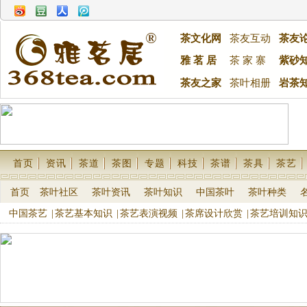
茶文化网
茶友互动
茶友
雅 茗 居
茶 家 寨
紫砂
茶友之家
茶叶相册
岩茶
首页
资讯
茶道
茶图
专题
科技
茶谱
茶具
茶艺
首页
茶叶社区
茶叶资讯
茶叶知识
中国茶叶
茶叶种类
中国茶艺
|
茶艺基本知识
|
茶艺表演视频
|
茶席设计欣赏
|
茶艺培训知