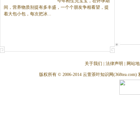
所事事使我开...
漂亮妈妈瘦身体验
今年刚生完宝宝，在怀孕期
间，营养物质别提有多丰盛，一
个个朋友争相看望，提着大包小
包，每次把冰...
关于我们
|
法律声明
|
网站地
版权所有 © 2006-2014 云萱茶叶知识网(368tea.com) 雅