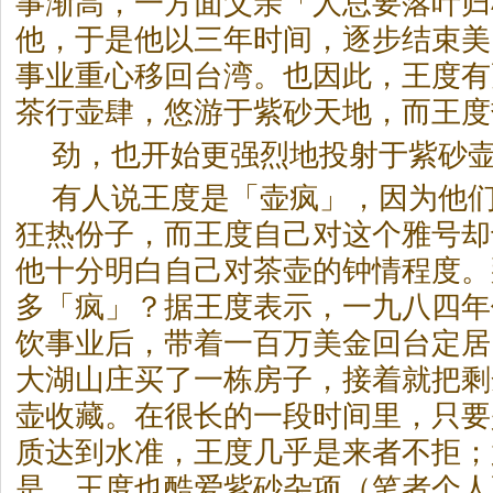
事渐高，一方面父亲「人总要落叶归
他，于是他以三年时间，逐步结束美
事业重心移回台湾。也因此，王度有
茶
行壶肆，悠游于紫砂天地，而王度
劲，也开始更强烈地投射于紫砂
有人说王度是「壶疯」，因为他
狂热份子，而王度自己对这个雅号却
他十分明白自己对
茶
壶的钟情程度。
多「疯」？据王度表示，一九八四年
饮事业后，带着一百万美金回台定居
大湖山庄买了一栋房子，接着就把剩
壶收藏。在很长的一段时间里，只要
质达到水准，王度几乎是来者不拒；
是，王度也酷爱紫砂杂项（笔者个人