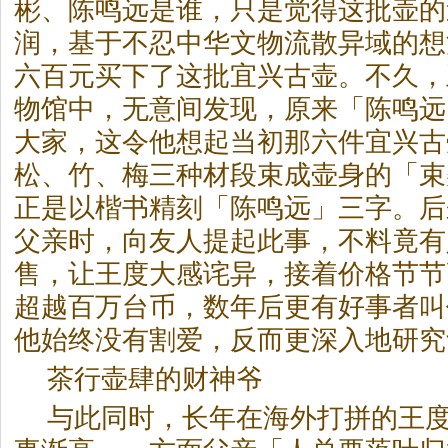
彬、陈鸣远是谁，只是觉得这批壶的
润，基于不忍中华文物流散异域的想
六百元买下了这批宜兴古壶。不久，
物馆中，无意间发现，原来「陈鸣远
大家，这令他想起当初那六件宜兴古
松、竹、梅三种材段束成壶身的「束
正是以楷书精刻「陈鸣远」三字。后
父亲时，向友人提起此事，不料竟有
售，让王度大感诧异，接着价格节节
超越百万台币，数年后更有好事者叫
他始终没有割爱，反而更深入地研究
茶
行壶肆的财神爷
与此同时，长年在海外打拼的王