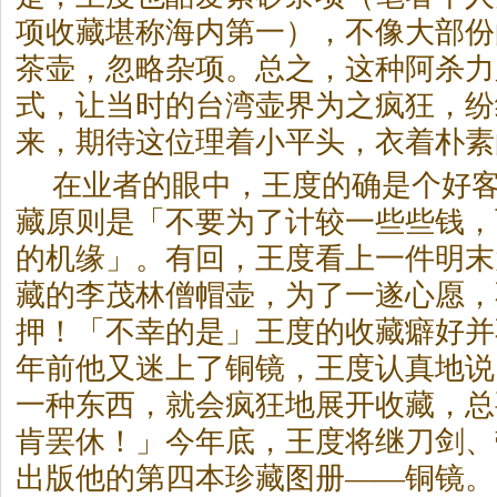
项收藏堪称海内第一），不像大部份
茶
壶，忽略杂项。总之，这种阿杀力
式，让当时的台湾壶界为之疯狂，纷
来，期待这位理着小平头，衣着朴素
在业者的眼中，王度的确是个好
藏原则是「不要为了计较一些些钱，
的机缘」。有回，王度看上一件明末
藏的李茂林僧帽壶，为了一遂心愿，
押！「不幸的是」王度的收藏癖好并
年前他又迷上了铜镜，王度认真地说
一种东西，就会疯狂地展开收藏，总
肯罢休！」今年底，王度将继刀剑、
出版他的第四本珍藏图册——铜镜。