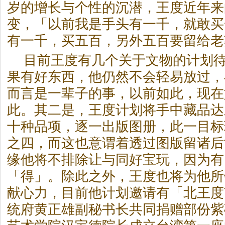
岁的增长与个性的沉潜，王度近年来
变，「以前我是手头有一千，就敢买
有一千，买五百，另外五百要留给老
目前王度有几个关于文物的计划
果有好东西，他仍然不会轻易放过，
而言是一辈子的事，以前如此，现在
此。其二是，王度计划将手中藏品达
十种品项，逐一出版图册，此一目标
之四，而这也意谓着透过图版留诸后
缘他将不排除让与同好宝玩，因为有
「得」。除此之外，王度也将为他所
献心力，目前他计划邀请有「北王度
统府黄正雄副秘书长共同捐赠部份紫