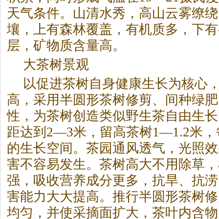
天气条件。山清水秀，高山云雾缭绕
壤，上有森林覆盖，有机质多，下有
层，矿物质含量高。
大
茶
树景观
以促进
茶
树自身健康生长为核心
高，采用半圆形
茶
树修剪、间种绿肥
性，为
茶
树创造类似野生
茶
自由生长
距达到2—3米，留高
茶
树1—1.2米
的生长空间。
茶
园通风透气，光照效
害不容易发生。
茶
树高大不用除草，
强，吸收营养成分更多，抗旱、抗涝
害能力大大提高。推行半圆形
茶
树修
均匀，并使采摘面扩大，
茶
叶内含物