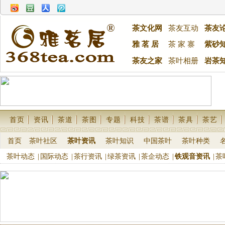
茶文化网
茶友互动
茶友
雅 茗 居
茶 家 寨
紫砂
茶友之家
茶叶相册
岩茶
首页
资讯
茶道
茶图
专题
科技
茶谱
茶具
茶艺
首页
茶叶社区
茶叶资讯
茶叶知识
中国茶叶
茶叶种类
茶叶动态
|
国际动态
|
茶行资讯
|
绿茶资讯
|
茶企动态
|
铁观音资讯
|
茶