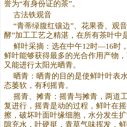
誉为“有身份证的
茶
”。
古法铁观音
“青蒂绿腹红镶边”、花果香、观
酵”加工工艺之精湛，在所有
茶
叶中
鲜叶采摘：选在中午12时—16时
鲜叶能够获得最多的光合作用产物，
又能进行太阳光晒青。
晒青：晒青的目的是使鲜叶叶表
态萎软，有利摇青。
摇青、摊青：摇青与摊青，两道
复进行，摇青是动的过程，鲜叶在摇
擦，破坏叶面叶缘细胞，水分发生扩
隙充水，叶硬挺，青草气味挥发，鲜