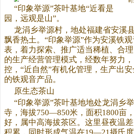
时
“印象举源”
茶
叶基地“近看是
园，远观是山”。
龙涓乡举源村，地处福建省安溪
飘香热土。“印象举源”作为安溪铁
表，着力探索、推广适当稀植、合理
的生产经营管理模式，经数年努力，
控，“近自然”有机化管理，生产出
的铁观音产品。
原生态
茶
山
“印象举源”
茶
叶基地地处龙涓乡
寺，海拔750—850米，面积1800亩
好，属中高海拔
茶
区。这里昼夜温差
积累，同时形成气温在19—21摄氏