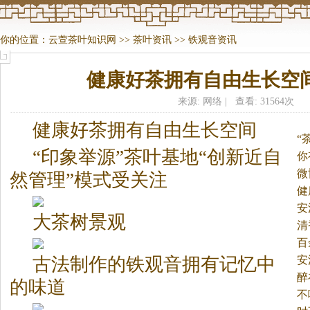
你的位置：
云萱茶叶知识网
>>
茶叶资讯
>>
铁观音资讯
健康好茶拥有自由生长空
来源: 网络 | 查看: 31564次
健康好
茶
拥有自由生长空间
“
“印象举源”
茶
叶基地“创新近自
你
微
然管理”模式受关注
健
安
大
茶
树景观
清
百
安
古法制作的铁观音拥有记忆中
醉
的味道
不