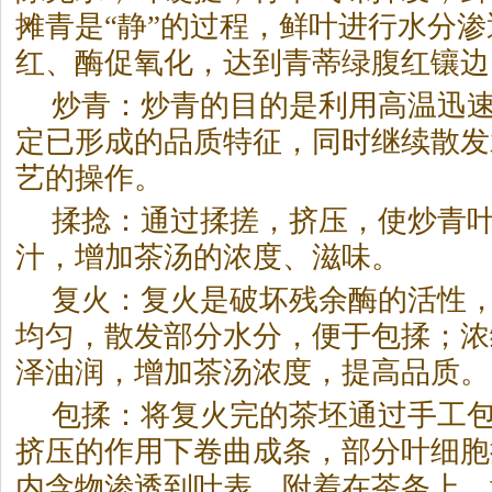
摊青是“静”的过程，鲜叶进行水分
红、酶促氧化，达到青蒂绿腹红镶边
炒青：炒青的目的是利用高温迅
定已形成的品质特征，同时继续散发
艺的操作。
揉捻：通过揉搓，挤压，使炒青
汁，增加
茶
汤的浓度、滋味。
复火：复火是破坏残余酶的活性
均匀，散发部分水分，便于包揉；浓
泽油润，增加
茶
汤浓度，提高品质。
包揉：将复火完的
茶
坯通过手工
挤压的作用下卷曲成条，部分叶细胞
内含物渗透到叶表，附着在
茶
条上，