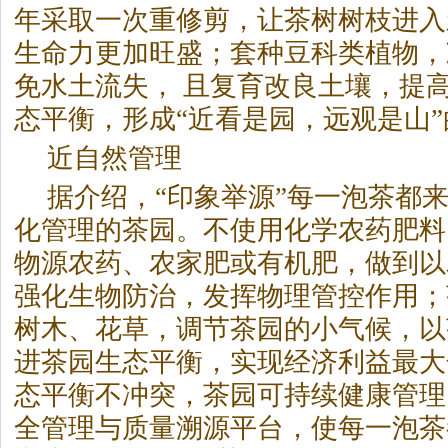
年采取一次重修剪，让
茶
树树枝进入
生命力更加旺盛；套种豆科类植物，
免水土流失， 且复育改良土壤，提
态平衡，形成“近看是园，远观是山
近自然管理
据介绍，“印象举源”每一泡
茶
都来
化管理的
茶
园。不使用化学农药肥料
物源农药、农家肥或有机肥，做到以
强化生物防治，发挥物理管控作用；
树木、花草，调节
茶
园的小气候，以
进
茶
园生态平衡，实现经济利益最大
态平衡不冲突，
茶
园可持续健康管理
全管理与质量溯源平台，使每一泡
茶