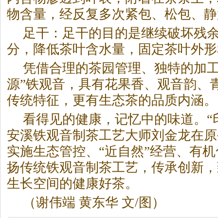
物含量，经反复多次紧包、松包、静
足干：足干的目的是继续破坏残
分，降低
茶
叶含水量，固定
茶
叶外形
凭借合理的
茶
园管理、独特的加工
源”铁观音，具有花果香、观音韵、
传统特征，更有生态
茶
的品质内涵。
看得见的健康，记忆中的味道。“
安溪铁观音制
茶
工艺大师刘金龙在原
实施生态管控、“近自然”经营、有
扬传统铁观音制
茶
工艺，传承创新，
生长空间的健康好
茶
。
（谢伟端 黄东华 文/图）