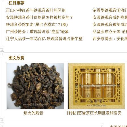
栏目推荐
正山小种红茶与铁观音茶叶的区别
浓香型铁观音渐流
安溪铁观音茶叶价格是怎样被炒高的？
安溪铁观音成外商
铁观音茶馆要走“星巴克模式”？(图)
安溪铁观音被制成
广州茶博会：重现普洱茶“崩盘”迹象
品鉴会布点全国 消
辽宁人品茶一年花百亿 铁观音普洱占据半壁
自
西安茶博会：安化
江山
强
图文欣赏
焙火的观音
[转帖]艺缘茶庄长期批发销售安
溪特产铁观音茶叶，价格低