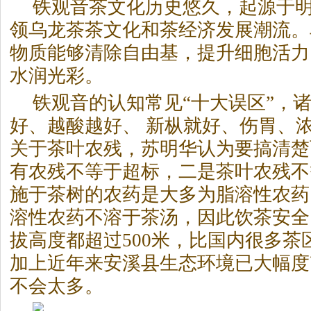
铁观音
茶
文化历史悠久，起源于
领乌龙
茶
茶
文化和
茶
经济发展潮流。
物质能够清除自由基，提升细胞活力
水润光彩。
铁观音的认知常见“十大误区”，
好、越酸越好、 新枞就好、伤胃、
关于
茶
叶农残，苏明华认为要搞清楚
有农残不等于超标，二是
茶
叶农残不
施于
茶
树的农药是大多为脂溶性农药
溶性农药不溶于
茶
汤，因此饮
茶
安全
拔高度都超过500米，比国内很多
茶
加上近年来安溪县生态环境已大幅度
不会太多。