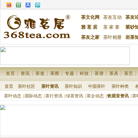
茶文化网
茶友互动
茶友
雅 茗 居
茶 家 寨
紫砂
茶友之家
茶叶相册
岩茶
首页
资讯
茶道
茶图
专题
科技
茶谱
茶具
茶艺
首页
茶叶社区
茶叶资讯
茶叶知识
中国茶叶
茶叶种类
茶叶动态
|
国际动态
|
茶行资讯
|
绿茶资讯
|
茶企动态
|
铁观音资讯
|
茶