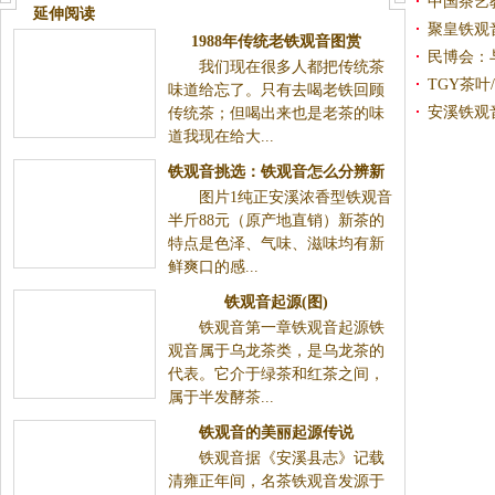
廉，质量保证。
中国茶艺
延伸阅读
聚皇铁观
1988年传统老铁观音图赏
民博会：与
我们现在很多人都把传统茶
TGY茶叶
味道给忘了。只有去喝老铁回顾
安溪铁观
传统茶；但喝出来也是老茶的味
道我现在给大...
铁观音挑选：铁观音怎么分辨新
图片1纯正安溪浓香型铁观音
茶和旧茶？
半斤88元（原产地直销）新茶的
特点是色泽、气味、滋味均有新
鲜爽口的感...
铁观音起源(图)
铁观音第一章铁观音起源铁
观音属于乌龙茶类，是乌龙茶的
代表。它介于绿茶和红茶之间，
属于半发酵茶...
铁观音的美丽起源传说
铁观音据《安溪县志》记载
清雍正年间，名茶铁观音发源于