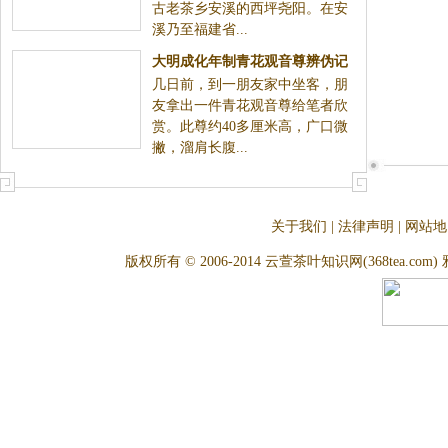
古老茶乡安溪的西坪尧阳。在安
溪乃至福建省...
大明成化年制青花观音尊辨伪记
几日前，到一朋友家中坐客，朋
友拿出一件青花观音尊给笔者欣
赏。此尊约40多厘米高，广口微
撇，溜肩长腹...
关于我们
|
法律声明
|
网站地
版权所有 © 2006-2014 云萱茶叶知识网(368tea.com) 雅