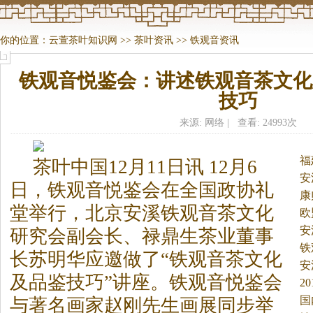
你的位置：
云萱茶叶知识网
>>
茶叶资讯
>>
铁观音资讯
铁观音悦鉴会：讲述铁观音茶文化
技巧
来源: 网络 | 查看: 24993次
福
茶
叶中国12月11日讯 12月6
安
日，铁观音悦鉴会在全国政协礼
康
堂举行，北京安溪铁观音
茶
文化
欧
安
研究会副会长、禄鼎生
茶
业董事
铁
长苏明华应邀做了“铁观音
茶
文化
安
及品鉴技巧”讲座。
铁观音悦鉴会
2
国
与著名画家赵刚先生画展同步举