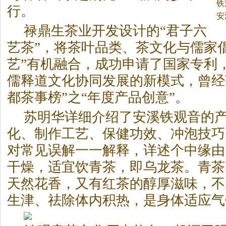
铁
行。
安
禄鼎生
茶
业开发设计的“君子六
艺
茶
”，将
茶
叶品类、
茶
文化与儒家
艺”有机融合，成功申请了国家专利
儒释道文化协同发展的新模式，曾经获
都
茶
事榜”之“年度产品创意”。
苏明华详细介绍了安溪铁观音的
化、制作工艺、保健功效、冲泡技巧
对常见误解一一解释，详述个中缘由
干燥，适宜饮青
茶
，即乌龙
茶
。青
茶
天然花香，又有红
茶
的醇厚滋味，不
生津、祛除体内积热，是身体适应气