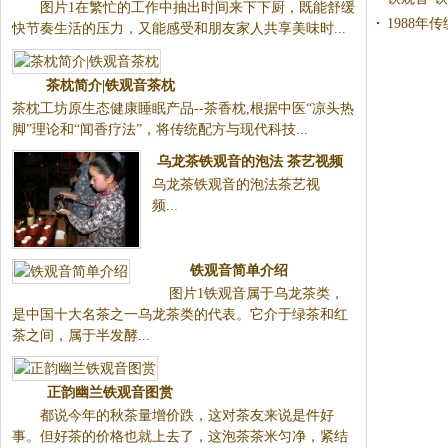
间来下下厨，既能舒缓快节奏生
1988年
活的压力，又能感受和朋友家人
共享美味时...
茶枕简介|铁观音茶枕
茶枕工坊原生态健康睡眠产品--
茶香枕,根据中医“凉头热脚”理论
和“闻香疗法”，将传统配方与现
代科技...
乌龙茶铁观音的泡法 茶艺视频
乌龙茶铁观音的泡法茶艺视
频...
铁观音简单介绍
图片1铁观音属于乌龙茶类，
是中国十大名茶之一乌龙茶类的
代表。它介于绿茶和红茶之间，
属于半发酵...
正韵幽兰铁观音图赏
都说今年的秋茶量增价跌，