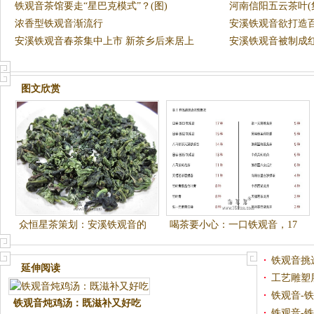
铁观音茶馆要走“星巴克模式”？(图)
河南信阳五云茶叶(
浓香型铁观音渐流行
安溪铁观音欲打造
安溪铁观音春茶集中上市 新茶乡后来居上
安溪铁观音被制成
图文欣赏
众恒星茶策划：安溪铁观音的
喝茶要小心：一口铁观音，17
历史佳话
种农药下肚
铁观音挑
延伸阅读
工艺雕塑
铁观音炖鸡汤：既滋补又好吃
铁观音-
图片1在繁忙的工作中抽出时
铁观音-