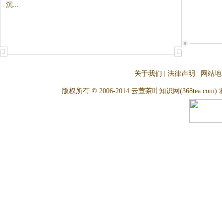
这对茶友来说是件好事。但好茶
的价格也就上去了，这泡茶茶米
匀净，紧结沉...
关于我们
|
法律声明
|
网站地
版权所有 © 2006-2014 云萱茶叶知识网(368tea.com) 雅