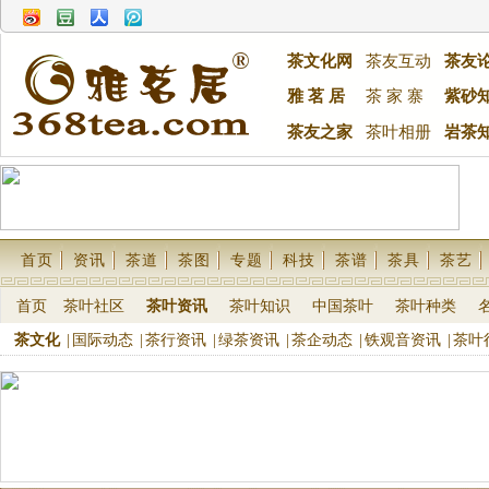
茶文化网
茶友互动
茶友
雅 茗 居
茶 家 寨
紫砂
茶友之家
茶叶相册
岩茶
首页
资讯
茶道
茶图
专题
科技
茶谱
茶具
茶艺
首页
茶叶社区
茶叶资讯
茶叶知识
中国茶叶
茶叶种类
茶文化
|
国际动态
|
茶行资讯
|
绿茶资讯
|
茶企动态
|
铁观音资讯
|
茶叶