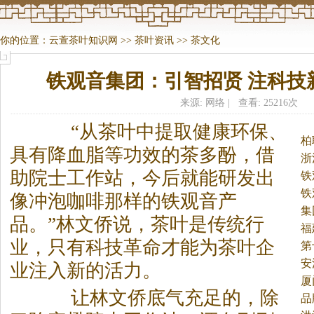
你的位置：
云萱茶叶知识网
>>
茶叶资讯
>>
茶文化
铁观音集团：引智招贤 注科技
来源: 网络 | 查看: 25216次
“从
茶
叶中提取健康环保、
柏
具有降血脂等功效的
茶
多酚，借
浙
助院士工作站，今后就能研发出
铁
铁
像冲泡咖啡那样的铁观音产
集
品。
”林文侨说，
茶
叶是传统行
福
业，只有科技革命才能为
茶
叶企
第
安
业注入新的活力。
厦
让林文侨底气充足的，除
品