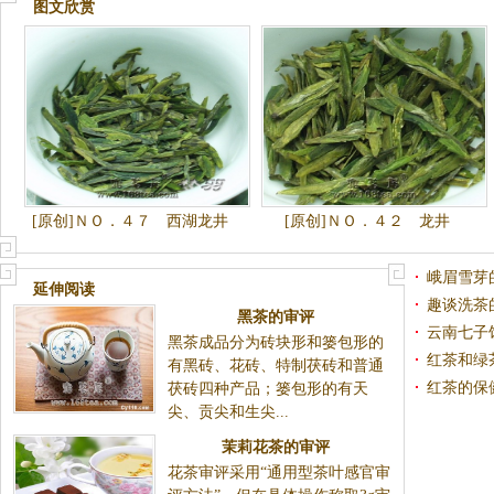
图文欣赏
[原创]ＮＯ．４７ 西湖龙井
[原创]ＮＯ．４２ 龙井
（二级）
峨眉雪芽
延伸阅读
趣谈洗茶
黑茶的审评
云南七子
黑茶成品分为砖块形和篓包形的
红茶和绿
有黑砖、花砖、特制茯砖和普通
红茶的保
茯砖四种产品；篓包形的有天
尖、贡尖和生尖...
茉莉花茶的审评
花茶审评采用“通用型茶叶感官审