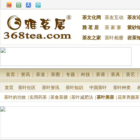
茶文化网
茶友互动
茶友
雅 茗 居
茶 家 寨
紫砂
茶友之家
茶叶相册
岩茶
首页
资讯
茶道
茶图
专题
科技
茶谱
茶具
茶艺
首页
茶叶社区
茶叶资讯
茶叶知识
中国茶叶
茶叶种类
茶叶的功效
|
实用药茶
|
茶食茶膳
|
茶叶减肥法
|
茶叶美容
|
花草养颜茶