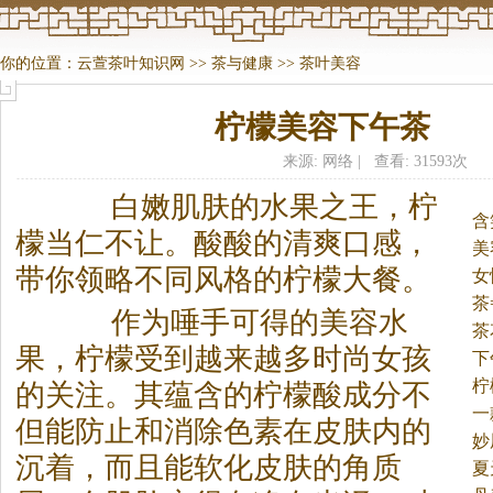
你的位置：
云萱茶叶知识网
>>
茶与健康
>>
茶叶美容
柠檬美容下午茶
来源: 网络 | 查看: 31593次
白嫩肌肤的水果之王，柠
含
檬当仁不让。
酸酸的清爽口感，
美
带你领略不同风格的柠檬大餐。
女
茶
作为唾手可得的美容水
茶
果，柠檬受到越来越多时尚女孩
下
柠
的关注。其蕴含的柠檬酸成分不
一
但能防止和消除色素在皮肤内的
茶
妙
沉着，而且能软化皮肤的角质
夏