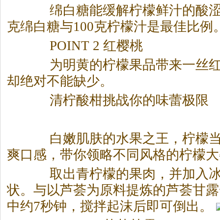
绵白糖能缓解柠檬鲜汁的酸涩，
克绵白糖与100克柠檬汁是最佳比例
POINT 2 红樱桃
为明黄的柠檬果品带来一丝红
却绝对不能缺少。
清柠酸柑挑战你的味蕾极限
白嫩肌肤的水果之王，柠檬当
爽口感，带你领略不同风格的柠檬大
取出青柠檬的果肉，并加入冰
状。与以芦荟为原料提炼的芦荟甘露
中约7秒钟，搅拌起沫后即可倒出。