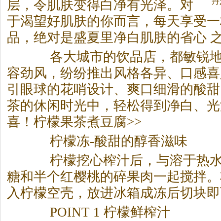
丹
层，令肌肤变得白净有光泽。对
于渴望好肌肤的你而言，每天享受一
品，绝对是盛夏里净白肌肤的省心 
各大城市的饮品店，都敏锐地
容劲风，纷纷推出风格各异、口感喜
引眼球的花哨设计、爽口细滑的酸甜
茶
的休闲时光中，轻松得到净白、光
喜！柠檬果
茶
煮豆腐>>
柠檬冻-酸甜的醇香滋味
柠檬挖心榨汁后，与溶于热水
糖和半个红樱桃的碎果肉一起搅拌。
入柠檬空壳，放进冰箱成冻后切块即
POINT 1 柠檬鲜榨汁