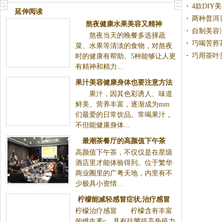
4款DIY
延伸阅读
两种普洱
熬夜健康水果美容又精神
自制美容
熬夜当天的晚餐多选择蔬
巧喝苦荞
菜、水果等清淡的食物，对熬夜
巧用茶叶
时的健康有帮助。5种能够让人更
有精神和精力...
果汁美容健康身体也要注意方法
果汁，因其色彩诱人、味道
鲜美、营养丰富，逐渐成为mm
们最爱的日常饮品。常喝果汁，
不但能健康身体...
最潮茶餐厅的高颜值下午茶
高颜值下午茶，不仅仅是在星级
酒店里才能体验得到。位于繁华
商业圈里的广粤天地，内里有不
少极具小资情...
柠檬能减轻感冒症状,治疗感冒
柠檬治疗感冒 柠檬含有丰富
的维生素c，具有抗菌提高免疫力