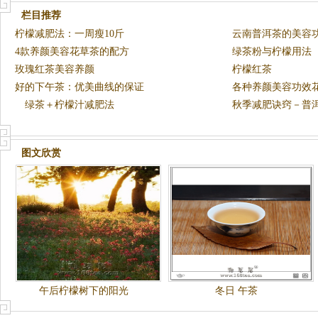
栏目推荐
柠檬减肥法：一周瘦10斤
云南普洱茶的美容
4款养颜美容花草茶的配方
绿茶粉与柠檬用法
玫瑰红茶美容养颜
柠檬红茶
好的下午茶：优美曲线的保证
各种养颜美容功效
绿茶＋柠檬汁减肥法
秋季减肥诀窍－普
图文欣赏
午后柠檬树下的阳光
冬日 午茶