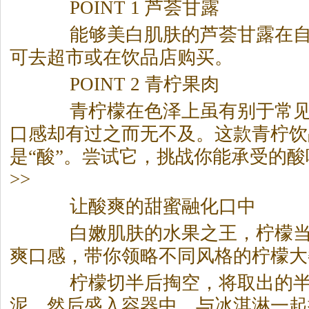
POINT 1 芦荟甘露
能够美白肌肤的芦荟甘露在自
可去超市或在饮品店购买。
POINT 2 青柠果肉
青柠檬在色泽上虽有别于常见
口感却有过之而无不及。这款青柠饮
是“酸”。尝试它，挑战你能承受的酸
>>
让酸爽的甜蜜融化口中
白嫩肌肤的水果之王，柠檬当
爽口感，带你领略不同风格的柠檬大
柠檬切半后掏空，将取出的半
泥，然后盛入容器中，与冰淇淋一起