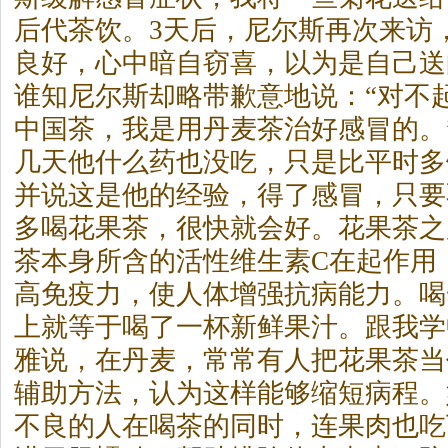
后代
茶
饮。3天后，尼尔斯再次来访
良好，心中暗自窃喜，以为是自己送
谁知尼尔斯却略带歉意地说：“对不
中国
茶
，我是用丹麦
茶
治好感冒的。
几天他什么药也没吃，只是比平时多
并说这是他的经验，得了感冒，只要
多喝花果
茶
，很快就会好。花果
茶
之
茶
本身所含的活性维生素C在起作用
高免疫力，使人体增强抗病能力。喝
上就等于喝了一杯新鲜果汁。跟我学
雅说，在丹麦，常常有人把花果
茶
当
辅助方法，认为这样能够缩短病程。
不良的人在喝
茶
的同时，连果肉也吃