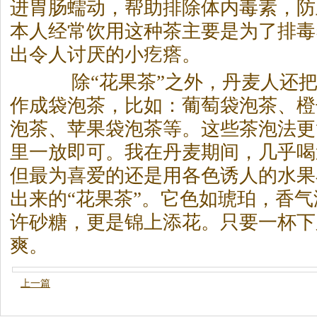
进胃肠蠕动，帮助排除体内毒素，防
本人经常饮用这种
茶
主要是为了排毒
出令人讨厌的小疙瘩。
除“花果
茶
”之外，丹麦人还
作成袋泡
茶
，比如：葡萄袋泡
茶
、橙
泡
茶
、苹果袋泡
茶
等。这些
茶
泡法更
里一放即可。我在丹麦期间，几乎喝
但最为喜爱的还是用各色诱人的水果
出来的“花果
茶
”。它色如琥珀，香
许砂糖，更是锦上添花。只要一杯下
爽。
上一篇