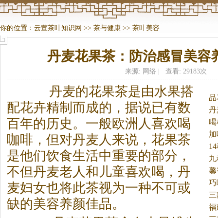
你的位置：
云萱茶叶知识网
>>
茶与健康
>>
茶叶美容
丹麦花果茶：防治感冒美容
来源: 网络 | 查看: 29183次
丹麦的花果
茶
是由水果搭
品
配花卉精制而成的，据说已有数
丹
百年的历史。
一般欧洲人喜欢喝
喝
加
咖啡，但对丹麦人来说，花果
茶
1
是他们饮食生活中重要的部分，
九
不但丹麦老人和儿童喜欢喝，丹
馨
巧
麦妇女也将此
茶
视为一种不可或
三
缺的美容养颜佳品。
福