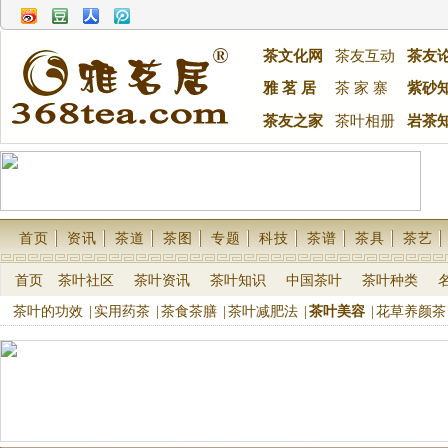
茶文化网
茶友互动
茶友
雅 茗 居
茶 家 寨
紫砂
茶友之家
茶叶相册
岩茶
首页
资讯
茶道
茶图
专题
科技
茶谱
茶具
茶艺
首页
茶叶社区
茶叶资讯
茶叶知识
中国茶叶
茶叶种类
茶叶的功效
|
实用药茶
|
茶食茶膳
|
茶叶减肥法
|
茶叶美容
|
花草养颜茶