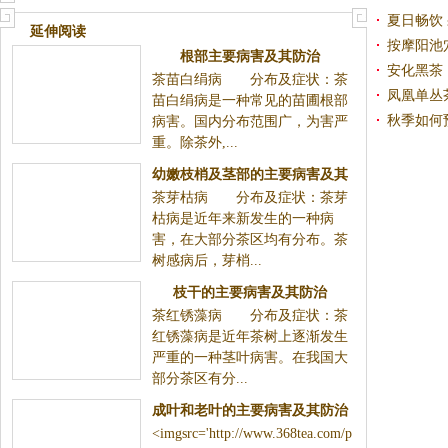
夏日畅饮
延伸阅读
按摩阳池
根部主要病害及其防治
安化黑茶
茶苗白绢病 分布及症状：茶
凤凰单丛
苗白绢病是一种常见的苗圃根部
秋季如何
病害。国内分布范围广，为害严
重。除茶外,...
幼嫩枝梢及茎部的主要病害及其
茶芽枯病 分布及症状：茶芽
防治
枯病是近年来新发生的一种病
害，在大部分茶区均有分布。茶
树感病后，芽梢...
枝干的主要病害及其防治
茶红锈藻病 分布及症状：茶
红锈藻病是近年茶树上逐渐发生
严重的一种茎叶病害。在我国大
部分茶区有分...
成叶和老叶的主要病害及其防治
<imgsrc='http://www.368tea.com/p