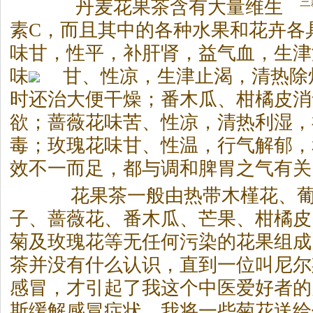
三
丹麦花果
茶
含有大量维生
素C，而且其中的各种水果和花卉各
味甘，性平，补肝肾，益气血，生津
味
甘、性凉，生津止渴，清热除
时还治大便干燥；番木瓜、柑橘皮消
欲；蔷薇花味苦、性凉，清热利湿，
毒；玫瑰花味甘、性温，行气解郁，
效不一而足，都与调和脾胃之气有关
花果
茶
一般由热带木槿花、
子、蔷薇花、番木瓜、芒果、柑橘皮
菊及玫瑰花等无任何污染的花果组成
茶
并没有什么认识，直到一位叫尼尔
感冒，才引起了我这个中医爱好者的
斯缓解感冒症状，我将一些菊花送给