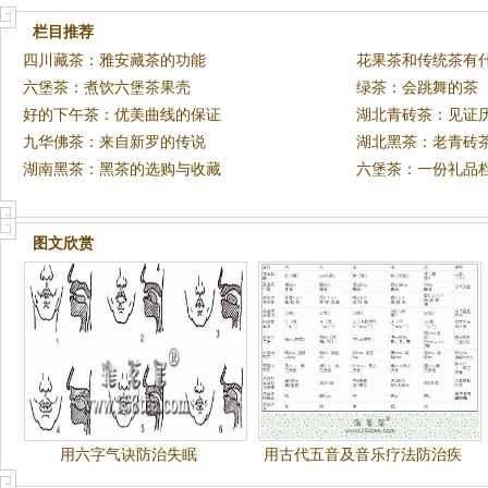
栏目推荐
四川藏茶：雅安藏茶的功能
花果茶和传统茶有
六堡茶：煮饮六堡茶果壳
绿茶：会跳舞的茶
好的下午茶：优美曲线的保证
湖北青砖茶：见证
九华佛茶：来自新罗的传说
湖北黑茶：老青砖
湖南黑茶：黑茶的选购与收藏
六堡茶：一份礼品
图文欣赏
用六字气诀防治失眠
用古代五音及音乐疗法防治疾
病