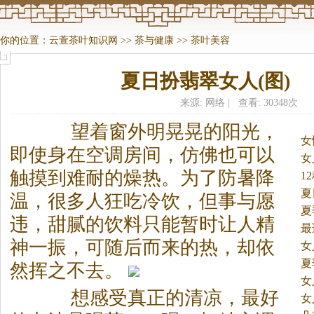
你的位置：
云萱茶叶知识网
>>
茶与健康
>>
茶叶美容
夏日扮翡翠女人(图)
来源: 网络 | 查看: 30348次
望着窗外明晃晃的阳光，
女
即使身在空调房间，仿佛也可以
女
触摸到难耐的燥热。
为了防暑降
1
夏
温，很多人狂吃冷饮，但事与愿
夏
违，甜腻的饮料只能暂时让人精
最
神一振，可随后而来的热，却依
女
夏
然挥之不去。
女
想感受真正的清凉，最好
女