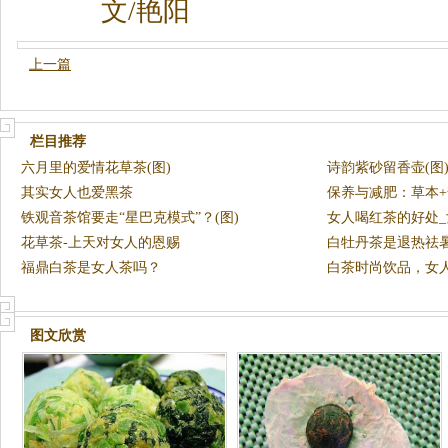
文/艳阳
上一篇
栏目推荐
六月里的爱情花草茶(图)
诗韵紫砂留香壶(图
其实女人也爱黑茶
保养与减肥：草本+
铁观音茶馆要走“星巴克模式”？(图)
人都能
女人喝红茶的好处
花草茶-上天对女人的恩赐
白牡丹茶是退热祛
福鼎白茶是女人茶吗？
白茶时尚饮品，女
图文欣赏