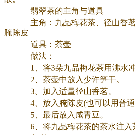
翡翠
茶
的主角与道具
主角：九品梅花
茶
、径山香
腌陈皮
道具：
茶
壶
做法：
1、将3朵九品梅花
茶
用沸水
2、
茶
壶中放入少许笋干。
3、加入适量径山香茗。
4、放入腌陈皮(也可以用普通
5、最后放入咸青豆。
6、将九品梅花
茶
的
茶
水注入