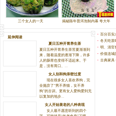
三个女人的一天
揭秘陈年普洱泡制内幕 夸大年
份新茶变"古董"(图)
百分百实
延伸阅读
冬天吃茶
夏日五种开胃养生茶
明、清官
夏日五种开胃养生茶苦夏渐渐到
价值连城
来，随着温度的逐渐下降，许多
古典家具
人的肠胃也变得不适起来。于
是，没有胃口、...
女人别和狗亲密过度
现在很多女人喜欢养狗，完全抛弃了“男不养猫，女
不养狗”的古训。更有女人爱狗爱到无以复加的地步...
女人开始衰老的八种表现
女人最不愿意听到的四个
字，可能就是“年老色衰”了吧。