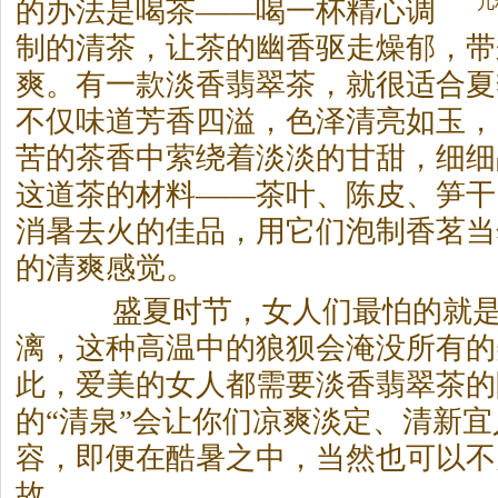
几
的办法是喝
茶
——喝一杯精心调
制的清
茶
，让
茶
的幽香驱走燥郁，带
爽。有一款淡香翡翠
茶
，就很适合夏
不仅味道芳香四溢，色泽清亮如玉，
苦的
茶
香中萦绕着淡淡的甘甜，细细
这道
茶
的材料——
茶
叶、陈皮、笋干
消暑去火的佳品，用它们泡制香茗当
的清爽感觉。
盛夏时节，女人们最怕的就是
漓，这种高温中的狼狈会淹没所有的
此，爱美的女人都需要淡香翡翠
茶
的
的“清泉”会让你们凉爽淡定、清新
容，即便在酷暑之中，当然也可以不
故。