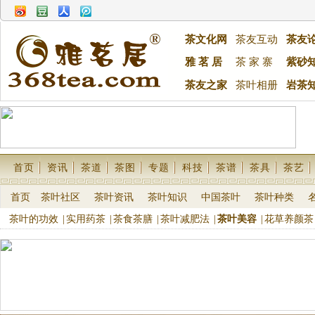
茶文化网
茶友互动
茶友
雅 茗 居
茶 家 寨
紫砂
茶友之家
茶叶相册
岩茶
首页
资讯
茶道
茶图
专题
科技
茶谱
茶具
茶艺
首页
茶叶社区
茶叶资讯
茶叶知识
中国茶叶
茶叶种类
茶叶的功效
|
实用药茶
|
茶食茶膳
|
茶叶减肥法
|
茶叶美容
|
花草养颜茶