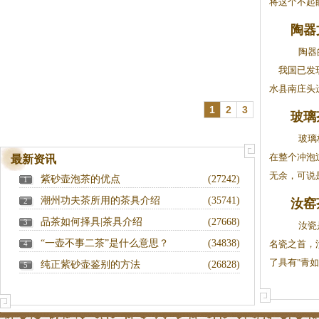
将这个不起眼
陶器
陶器
我国已发现
水县南庄头遗
1
2
3
玻璃
玻璃杯
在整个冲泡
最新资讯
无余，可说是
紫砂壶泡茶的优点
(27242)
1
潮州功夫茶所用的茶具介绍
(35741)
2
汝窑
品茶如何择具|茶具介绍
(27668)
3
汝瓷是
“一壶不事二茶”是什么意思？
(34838)
名瓷之首，
4
了具有"青如
纯正紫砂壶鉴别的方法
(26828)
5