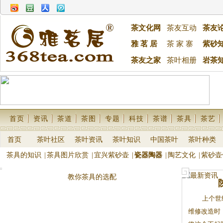
茶文化网
茶友互动
茶友
雅 茗 居
茶 家 寨
紫砂
茶友之家
茶叶相册
岩茶
首页
资讯
茶道
茶图
专题
科技
茶谱
茶具
茶艺
首页
茶叶社区
茶叶资讯
茶叶知识
中国茶叶
茶叶种类
茶具的知识
|
茶具图片欣赏
|
宜兴紫砂壶
|
瓷器陶器
|
陶艺文化
|
紫砂壶
教你茶具的选配
上个世
维修改造时