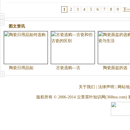
1
2
3
4
5
6
7
8
9
下
图文资讯
陶瓷日用品如
古瓷选购—古
陶瓷面盆的选
关于我们
|
法律声明
|
网站地
版权所有 © 2006-2014 云萱茶叶知识网(368tea.com) 雅