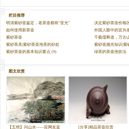
栏目推荐
明清紫砂壶鉴定，老茶壶都有“亚光”
决定紫砂茶壶价格
如何使用新茶壶
外国人眼中的宜兴
紫砂茶壶
千载儒释道，万古
紫砂茶具|紫砂茶壶泡茶的好处
紫砂壶抛光知识|
紫砂茶壶的基本知识要点 (9)
绿茶的茶壶泡饮法
图文欣赏
【五绝】问山水——应网友蓝
[分享]精品茶壶欣赏