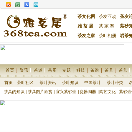
茶文化网
茶友互动
茶友
雅 茗 居
茶 家 寨
紫砂
茶友之家
茶叶相册
岩茶
首页
资讯
茶道
茶图
专题
科技
茶谱
茶具
茶艺
首页
茶叶社区
茶叶资讯
茶叶知识
中国茶叶
茶叶种类
茶具的知识
|
茶具图片欣赏
|
宜兴紫砂壶
|
瓷器陶器
|
陶艺文化
|
紫砂壶