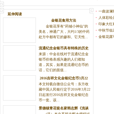
蓝图题
一曲波澜
延伸阅读
水画
人体彩绘
金银花食用方法
印象大红
金银花享有“药铺小神仙”的
中秋节临
美名，神通广大，大约1/3的中药
金银花露
处方中都有它的掺和。它天性...
流通纪念金银币具有特殊的历史
来源：中金在线对于流通纪念金
意义_钱币天地_新浪收藏_新浪
银币价格表感兴趣的人们都知
网
道，其实，如果是流通纪念币的
话，它们的面值...
2016吉祥文化金银纪念币3月22
本文转载自微信公众号：东方收
日首发
藏中国人民银行定于2016年3月22
日起发行2016吉祥文化金银纪念
币一套。该...
景德镇青花瓷名家韩志辉《浅谈