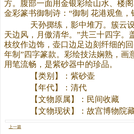
方。腹部一面用金银彩绘山水、楼阁
金彩篆书御制诗：“御制 花港观鱼，
天孙掷练，影中堆万。簇云设
天边风，月傲清华。”共三十四字。
枝纹作边饰，壶口边足边刻纤细的回
年制”四字篆款。彩绘技法娴熟，画
用笔流畅，是紫砂器中的珍品。
【类别】：紫砂壶
【年代】：清代
【文物原属】：民间收藏
【文物现状】：故宫博物院
上一篇