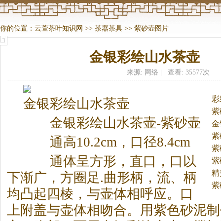
你的位置：
云萱茶叶知识网
>>
茶器茶具
>>
紫砂壶图片
金银彩绘山水茶壶
来源: 网络 | 查看: 35577次
彩
金银彩绘山水
茶
壶
紫
金银彩绘山水
茶
壶-紫砂壶
金
紫
通高10.2cm，口径8.4cm
紫
通体呈方形，直口，口以
紫
精
下渐广，方圈足.曲形柄，流、柄
紫
均凸起四棱，与壶体相呼应。
口
上附盖与壶体相吻合。用紫色砂泥制