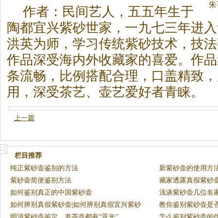
朱
作者：民间艺人，五五年生于
陶都宜兴紫砂世家，一九七三年进入
洪英为师，学习传统紫砂技术，技法
作品深受海内外收藏家的喜爱。
作品
条流畅，比例搭配合理，口盖精致，
用，深受
茶
艺、壶艺爱好者青睐。
上一篇
栏目推荐
纯正紫砂壶鉴别的方法
新紫砂壶的使用方
紫砂壶简便鉴别方法
藏家透露真假紫砂
如何鉴别真正的中国紫砂壶
浅谈紫砂壶几位名
如何辨别真假紫砂壶|如何辨别真假宜兴紫砂
教你鉴别紫砂壶是
壶
明清紫砂壶鉴定，老茶壶都有“亚光”
怎么鉴别紫砂壶的