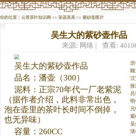
你的位置：
云萱茶叶知识网
>>
茶器茶具
>>
紫砂壶图片
吴生大的紫砂壶作品
来源: 网络 | 查看: 401
历
吴生大的紫砂壶作品
顾
品名：潘壶（300）
汪
徐
泥料：正宗70年代一厂老紫泥
吕
（据作者介绍，此料非常出色，
明
泡在壶里的
茶
叶长时间不倒掉，
元
紫
也无异味）
吴
容量：260CC
清