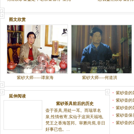
图文欣赏
紫砂大师-----谭泉海
紫砂大师----何道洪
紫砂壶的
延伸阅读
紫砂壶的
紫砂茶具前后的历史
紫砂壶的
壶于茶具,用处一耳。而瑞草名
紫砂壶保
泉,性情攸寄,实仙子这洞天福地,
紫砂壶的
梵王之香海莲邦。审厥尚焉,非日
好事已也。...