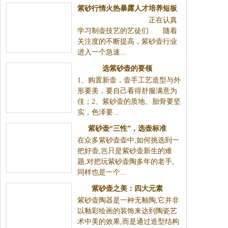
紫砂行情火热暴露人才培养短板
正在认真
学习制壶技艺的艺徒们 随着
关注度的不断提高，紫砂壶行业
进入一个急速...
选紫砂壶的要领
1、购置新壶，壶手工艺造型与外
形要美，要自己看得舒服满意为
佳；2、紫砂壶的质地、胎骨要坚
实，色泽要...
紫砂壶“三性”，选壶标准
在众多紫砂壶壶中,如何挑选到一
把好壶,岂只是紫砂壶新生的难
题,对把玩紫砂壶陶多年的老手,
同样也是一个...
紫砂壶之美：四大元素
紫砂壶陶器是一种无釉陶,它并非
以釉彩绘画的装饰来达到陶瓷艺
术中美的效果,而是通过造型结构