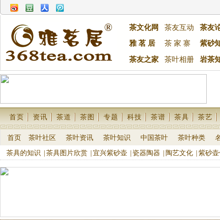
茶文化网
茶友互动
茶友
雅 茗 居
茶 家 寨
紫砂
茶友之家
茶叶相册
岩茶
首页
资讯
茶道
茶图
专题
科技
茶谱
茶具
茶艺
首页
茶叶社区
茶叶资讯
茶叶知识
中国茶叶
茶叶种类
茶具的知识
|
茶具图片欣赏
|
宜兴紫砂壶
|
瓷器陶器
|
陶艺文化
|
紫砂壶