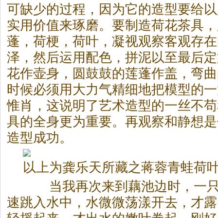
可缺少的过程，因为它的造型要给以
实用价值来琢磨。要制造荷花
茶
具，
蓬，荷梗，荷叶，凝视观察客观存在
泽，然后运用配色，拼泥以至最后定
花作壶身，圆鼓鼓的莲蓬作盖，弯曲
时候必须用大力气精细地把模型的一
惟肖，这说明了艺术造型的一丝不苟
具的全身更为重要。再观察和静想是
造型成功。
以上为龚乐天所藏之蒋蓉青蛙荷
当我再次来到藕池边时，一只
速跳入水中，水微微荡漾开去，才露