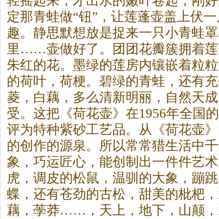
轻摇起来，才出水的嫩叶卷起，刚好
定那青蛙做“钮”，让莲蓬壶盖上伏
趣。静思默想放是捉来一只小青蛙罩
里……壶做好了。团团花瓣簇拥着莲
朱红的花。墨绿的莲房内镶嵌着粒粒
的荷叶，荷梗。碧绿的青蛙，还有充
菱，白藕，多么清新明丽，自然天成
受。这把《荷花壶》在1956年全国
评为特种紫砂工艺品。从《荷花壶》
的创作的源泉。所以常常猎生活中千
象，巧运匠心，能创制出一件件艺术
虎，调皮的松鼠，温驯的大象，蹦跳
蝶，还有苍劲的古松，甜美的枇杷，
藕，荸莽……，天上，地下，山颠，