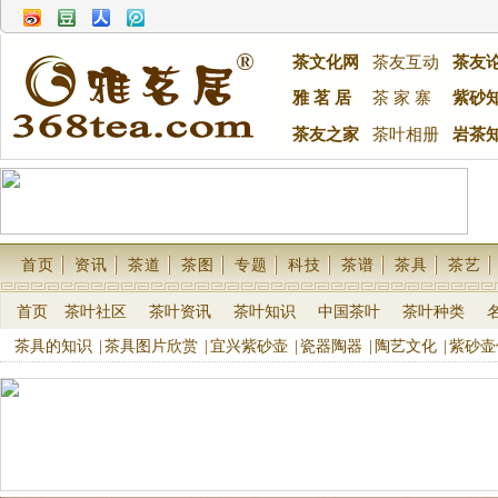
茶文化网
茶友互动
茶友
雅 茗 居
茶 家 寨
紫砂
茶友之家
茶叶相册
岩茶
首页
资讯
茶道
茶图
专题
科技
茶谱
茶具
茶艺
首页
茶叶社区
茶叶资讯
茶叶知识
中国茶叶
茶叶种类
茶具的知识
|
茶具图片欣赏
|
宜兴紫砂壶
|
瓷器陶器
|
陶艺文化
|
紫砂壶