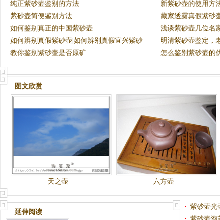
纯正紫砂壶鉴别的方法
新紫砂壶的使用方
紫砂壶简便鉴别方法
藏家透露真假紫砂
如何鉴别真正的中国紫砂壶
浅谈紫砂壶几位名
如何辨别真假紫砂壶|如何辨别真假宜兴紫砂
明清紫砂壶鉴定，老
壶
教你鉴别紫砂壶是否原矿
怎么鉴别紫砂壶的
图文欣赏
天之壶
六方壶
紫砂壶光
延伸阅读
紫砂壶泡