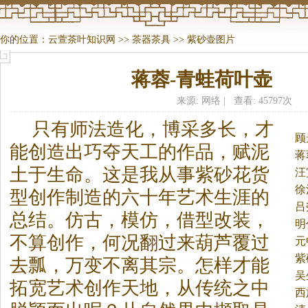
你的位置：
云萱茶叶知识网
>>
茶器茶具
>>
紫砂壶图片
蒋蓉-青蛙荷叶壶
来源: 网络 | 查看: 45797次
只有师法造化，博采多长，才
顾
能创造出巧夺天工的作品，赋泥
蒋
土于生命。
这是我从事紫砂花货
汪
徐
型创作制造的六十年艺术生涯的
吕
总结。仿古，模仿，借型改装，
明
不算创作，何况翻过来葫芦覆过
元
紫
去瓢，万变不离其宗。怎样才能
吴
拓宽艺术创作天地，从传统之中
西