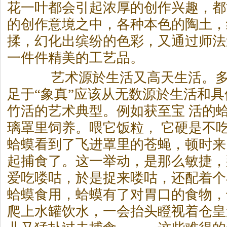
花一叶都会引起浓厚的创作兴趣，都
的创作意境之中，各种本色的陶土，
揉，幻化出缤纷的色彩，又通过师法
一件件精美的工艺品。
艺术源於生活又高天生活。多
足于“象真”应该从无数源於生活和
竹活的艺术典型。例如获至宝 活的
璃罩里饲养。喂它饭粒， 它硬是不
蛤蟆看到了飞进罩里的苍蝇，顿时来
起捕食了。这一举动，是那么敏捷，
爱吃喽咕，於是捉来喽咕，还配着个
蛤蟆食用，蛤蟆有了对胃口的食物，
爬上水罐饮水，一会抬头瞪视着仓皇