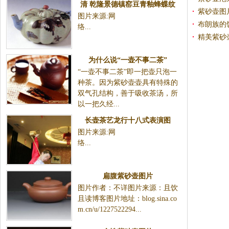
清 乾隆景德镇窑豆青釉蜂蝶纹
紫砂壶图
图片来源:网
瓜式茶壶
布朗族的
络...
精美紫砂
为什么说“一壶不事二茶”
“一壶不事二茶”即一把壶只泡一
种茶。因为紫砂壶壶具有特殊的
双气孔结构，善于吸收茶汤，所
以一把久经...
长壶茶艺龙行十八式表演图
图片来源:网
络...
扁腹紫砂壶图片
图片作者：不详图片来源：且饮
且读博客图片地址：blog.sina.co
m.cn/u/1227522294...