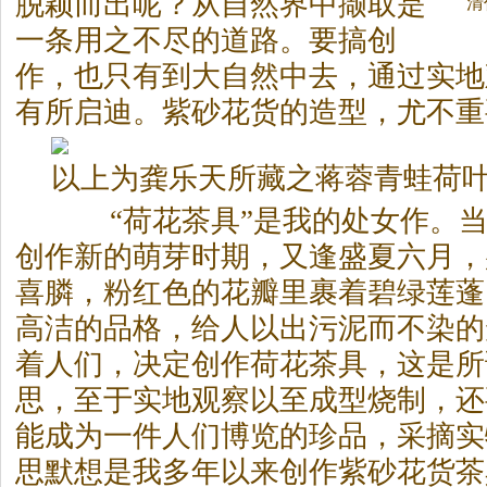
脱颖而出呢？从自然界中撷取是
清
一条用之不尽的道路。要搞创
作，也只有到大自然中去，通过实地
有所启迪。紫砂花货的造型，尤不重
以上为龚乐天所藏之蒋蓉青蛙荷
“荷花
茶
具”是我的处女作。
创作新的萌芽时期，又逢盛夏六月，
喜膦，粉红色的花瓣里裹着碧绿莲蓬
高洁的品格，给人以出污泥而不染的
着人们，决定创作荷花
茶
具，这是所
思，至于实地观察以至成型烧制，还
能成为一件人们博览的珍品，采摘实
思默想是我多年以来创作紫砂花货
茶