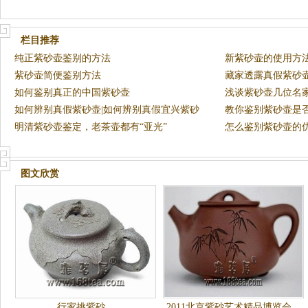
栏目推荐
纯正紫砂壶鉴别的方法
新紫砂壶的使用方
紫砂壶简便鉴别方法
藏家透露真假紫砂
如何鉴别真正的中国紫砂壶
浅谈紫砂壶几位名
如何辨别真假紫砂壶|如何辨别真假宜兴紫砂
教你鉴别紫砂壶是
壶
明清紫砂壶鉴定，老茶壶都有“亚光”
怎么鉴别紫砂壶的
图文欣赏
行家挑紫砂
2011北京紫砂艺术精品博览会