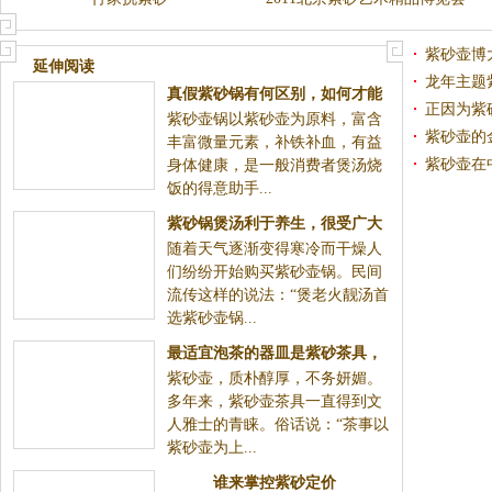
举办
紫砂壶博
延伸阅读
捧与喜爱
龙年主题
真假紫砂锅有何区别，如何才能
正因为紫
紫砂壶锅以紫砂壶为原料，富含
买到令人放心的产品？
始认识到
紫砂壶的
丰富微量元素，补铁补血，有益
次发展
紫砂壶在
身体健康，是一般消费者煲汤烧
饭的得意助手...
藏品的行
紫砂锅煲汤利于养生，很受广大
随着天气逐渐变得寒冷而干燥人
消费者的青睐
们纷纷开始购买紫砂壶锅。民间
流传这样的说法：“煲老火靓汤首
选紫砂壶锅...
最适宜泡茶的器皿是紫砂茶具，
紫砂壶，质朴醇厚，不务妍媚。
可以最大限度发挥茶香
多年来，紫砂壶茶具一直得到文
人雅士的青睐。俗话说：“茶事以
紫砂壶为上...
谁来掌控紫砂定价