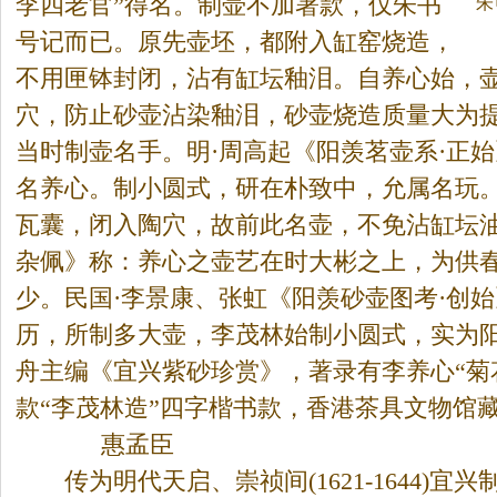
李四老官”得名。制壶不加署款，仅朱书
朱
号记而已。原先壶坯，都附入缸窑烧造，
不用匣钵封闭，沾有缸坛釉泪。自养心始，
穴，防止砂壶沾染釉泪，砂壶烧造质量大为
当时制壶名手。明·周高起《阳羡茗壶系·正始
名养心。制小圆式，研在朴致中，允属名玩
瓦囊，闭入陶穴，故前此名壶，不免沾缸坛油
杂佩》称：养心之壶艺在时大彬之上，为供
少。民国·李景康、张虹《阳羡砂壶图考·创始
历，所制多大壶，李茂林始制小圆式，实为阳
舟主编《宜兴紫砂珍赏》，著录有李养心“菊
款“李茂林造”四字楷书款，香港
茶
具文物馆藏
惠孟臣
传为明代天启、崇祯间(1621-1644)宜