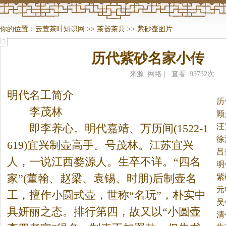
你的位置：
云萱茶叶知识网
>>
茶器茶具
>>
紫砂壶图片
历代紫砂名家小传
来源: 网络 | 查看: 93732次
明代名工简介
历
李茂林
顾
汪
即李养心。
明代嘉靖、万历间(1522-1
徐
619)宜兴制壶高手。号茂林。江苏宜兴
吕
人，一说江西婺源人。生卒不详。“四名
明
家”(董翰、赵梁、袁锡、时朋)后制壶名
紫
元
工，擅作小圆式壶，世称“名玩”，朴实中
吴
具妍丽之态。排行第四，故又以“小圆壶
清