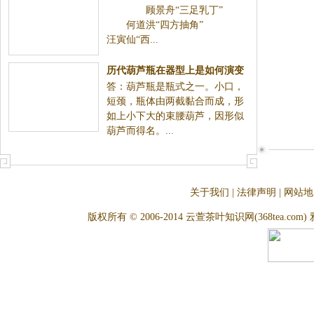
顾景舟“三足乳丁”
何道洪“四方抽角”
汪寅仙“西...
历代葫芦瓶在器型上是如何演变
答：葫芦瓶是瓶式之一。小口，
的
短颈，瓶体由两截黏合而成，形
如上小下大的束腰葫芦，因形似
葫芦而得名。...
关于我们
|
法律声明
|
网站地
版权所有 © 2006-2014 云萱茶叶知识网(368tea.com) 雅