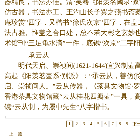
器精良，书法亦佳。清·吴骞《阳羡名陶录·家
仿古器，书法亦工。王汋山长子翼之燕书斋藏
庵珍赏”四字，又楷书“徐氏次京”四字，在
法古雅。惟盖之合口处，总不若大彬之玄妙也
术馆刊“三足龟水滴”一件，底镌“次京”二字
承云从
明代天启、崇祯间(1621-1644)宜兴制
高起《阳羡茗壶系·别派》：“承云从，善仿(徐
启、崇祯间人。”云从传器，《
茶
具文物馆·
香港
茶
具文物馆藏“云从桂花四瓣壶”一具，高6
镌“云从制，为履中先生”八字楷书。
1
2
3
4
5
6
7
8
9
下
上一篇