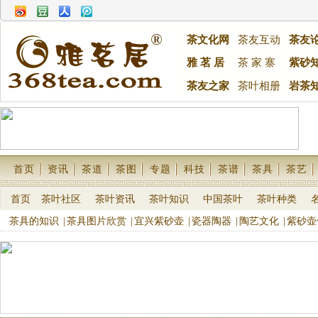
茶文化网
茶友互动
茶友
雅 茗 居
茶 家 寨
紫砂
茶友之家
茶叶相册
岩茶
首页
资讯
茶道
茶图
专题
科技
茶谱
茶具
茶艺
首页
茶叶社区
茶叶资讯
茶叶知识
中国茶叶
茶叶种类
茶具的知识
|
茶具图片欣赏
|
宜兴紫砂壶
|
瓷器陶器
|
陶艺文化
|
紫砂壶