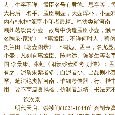
人，生卒不详。孟臣名号有君德、思亭等，
大彬后一名手。孟臣制壶，大壶浑朴，小壶
内有“永林”篆字小印者最精。笔法类褚河南
潮州茗饮喜小壶，故粤中伪造孟臣小壶，触目
名陶录·家溯》﹕“惠孟臣，不详何时人，善仿
奥兰田《茗壶图录》﹕“鸣远、孟臣，名尤显
小壶，凡刻有惠孟臣、陈鸣远、陈曼生等名字
国·李景康、张虹《阳羡砂壶图考·别传》﹕孟
有之，泥质朱紫者多，白泥者少。出品则小
罕。笔法绝类褚河南，惟细考传器，行、楷
用，要不离唐贤风格，仿制者虽精，书法究不
徐次京
明代天启、崇祯间(1621-1644)宜兴制