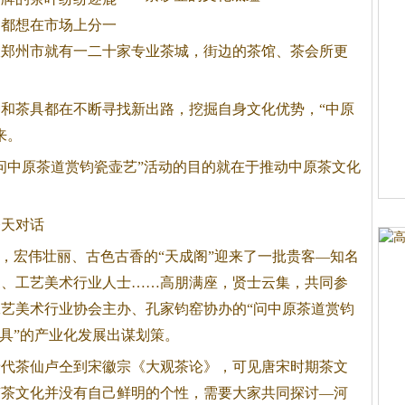
，都想在市场上分一
仅郑州市就有一二十家专业
茶
城，街边的
茶
馆、
茶
会所更
种和
茶
具都在不断寻找新出路，挖掘自身文化优势，“中原
来。
问中原
茶
道赏钧瓷壶艺”活动的目的就在于推动中原
茶
文化
。
今天对话
宏伟壮丽、古色古香的“天成阁”迎来了一批贵客—知名
家、工艺美术行业人士……高朋满座，贤士云集，共同参
艺美术行业协会主办、孔家钧窑协办的“问中原
茶
道赏钧
具”的产业化发展出谋划策。
唐代
茶
仙卢仝到宋徽宗《大观
茶
论》，可见唐宋时期
茶
文
南
茶
文化并没有自己鲜明的个性，需要大家共同探讨—河