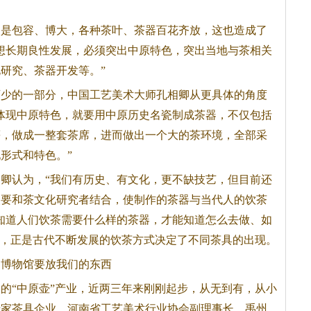
是包容、博大，各种
茶
叶、
茶
器百花齐放，这也造成了
想长期良性发展，必须突出中原特色，突出当地与
茶
相关
化研究、
茶
器开发等。”
可少的一部分，中国工艺美术大师孔相卿从更具体的角度
体现中原特色，就要用中原历史名瓷制成
茶
器，不仅包括
等，做成一整套
茶
席，进而做出一个大的
茶
环境，全部采
形式和特色。”
认为，“我们有历史、有文化，更不缺技艺，但目前还
人要和
茶
文化研究者结合，使制作的
茶
器与当代人的饮
茶
知道人们饮
茶
需要什么样的
茶
器，才能知道怎么去做、如
”，正是古代不断发展的饮
茶
方式决定了不同
茶
具的出现。
博物馆要放我们的东西
的“中原壶”产业，近两三年来刚刚起步，从无到有，从小
十家
茶
具企业。河南省工艺美术行业协会副理事长、禹州