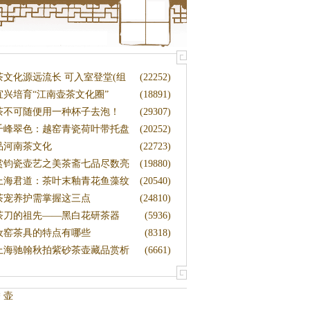
茶文化源远流长 可入室登堂(组
(22252)
)
宜兴培育“江南壶茶文化圈”
(18891)
茶不可随便用一种杯子去泡！
(29307)
千峰翠色：越窑青瓷荷叶带托盘
(20252)
茶
品河南茶文化
(22723)
赏钧瓷壶艺之美茶斋七品尽数亮
(19880)
相
上海君道：茶叶末釉青花鱼藻纹
(20540)
梅瓶
茶宠养护需掌握这三点
(24810)
茶刀的祖先——黑白花研茶器
(5936)
汝窑茶具的特点有哪些
(8318)
上海驰翰秋拍紫砂茶壶藏品赏析
(6661)