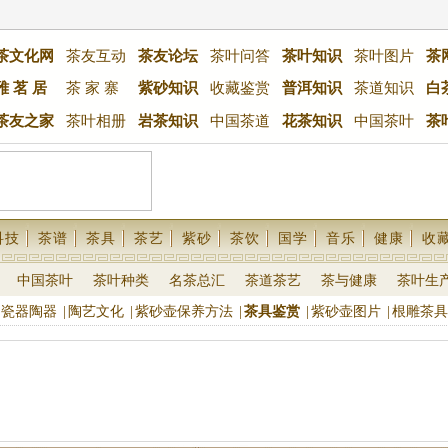
茶文化网
茶友互动
茶友论坛
茶叶问答
茶叶知识
茶叶图片
茶
雅 茗 居
茶 家 寨
紫砂知识
收藏鉴赏
普洱知识
茶道知识
白
茶友之家
茶叶相册
岩茶知识
中国茶道
花茶知识
中国茶叶
茶
科技
茶谱
茶具
茶艺
紫砂
茶饮
国学
音乐
健康
收
中国茶叶
茶叶种类
名茶总汇
茶道茶艺
茶与健康
茶叶生
瓷器陶器
|
陶艺文化
|
紫砂壶保养方法
|
茶具鉴赏
|
紫砂壶图片
|
根雕茶具