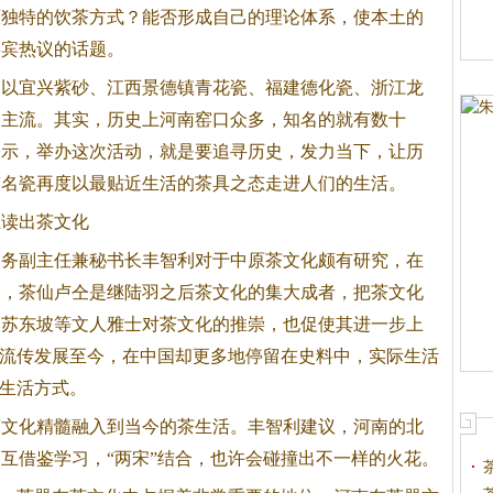
原独特的饮
茶
方式？能否形成自己的理论体系，使本土的
嘉宾热议的话题。
是以宜兴紫砂、江西景德镇青花瓷、福建德化瓷、浙江龙
是主流。其实，历史上河南窑口众多，知名的就有数十
表示，举办这次活动，就是要追寻历史，发力当下，让历
南名瓷再度以最贴近生活的
茶
具之态走进人们的生活。
上读出
茶
文化
常务副主任兼秘书长丰智利对于中原
茶
文化颇有研究，在
期，
茶
仙卢仝是继陆羽之后
茶
文化的集大成者，把
茶
文化
、苏东坡等文人雅士对
茶
文化的推崇，也促使其进一步上
流传发展至今，在中国却更多地停留在史料中，实际生活
生活方式。
茶
文化精髓融入到当今的
茶
生活。丰智利建议，河南的北
互借鉴学习，“两宋”结合，也许会碰撞出不一样的火花。