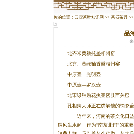
你的位置：
云萱茶叶知识网
>>
茶器茶具
>
品
来
北齐米黄釉托盏相州窑
北齐、黄绿釉香熏相州窑
中原壶—光明壶
中原壶—罗汉壶
北宋绿釉贴花执壶密县西关窑
孔相卿大师正在讲解他的钧瓷
近年来，河南的
茶
文化日
谓风生水起，作为“南
茶
北销”的重
消费人群，吸引着各个种类、各大