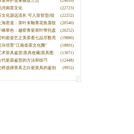
茶宠养护需掌握这三点
(24810)
品河南茶文化
(22723)
茶文化源远流长 可入室登堂(组
(22252)
)
上海君道：茶叶末釉青花鱼藻纹
(20540)
梅瓶
千峰翠色：越窑青瓷荷叶带托盘
(20252)
茶
赏钧瓷壶艺之美茶斋七品尽数亮
(19880)
相
宜兴培育“江南壶茶文化圈”
(18891)
艺术茶具鉴赏|茶具收藏|茶具图
(13071)
片
古代瓷器鉴赏的方法和技巧
(12448)
怎样选择茶具之白瓷茶具的鉴别
(9952)