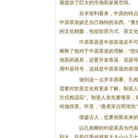
展提供了巨大的市场和发展空间。
在丰智利看来，中原的特点
中原
茶
道缺乏自己独特的东西。“要
的文化精髓，包括饮
茶
方式、
茶
文
中原
茶
器是中原
茶
道必不
阐释了他对于中原
茶
道的理解：“想
泡
茶
的器具，还要开发香器、花器
用中原符号，这就是中原
茶
道的表现
做到这一点并非易事。孔相卿
需要对饮
茶
文化有更多了解。制瓷
方式相适应”。制瓷人首先要懂
茶
，
何做得美。毕竟，“唐煮宋点明沏泡
借鉴古人，也要创新未来的
以孔相卿的钧瓷
茶
具为代表
到大，目前仅禹州就有大大小小几