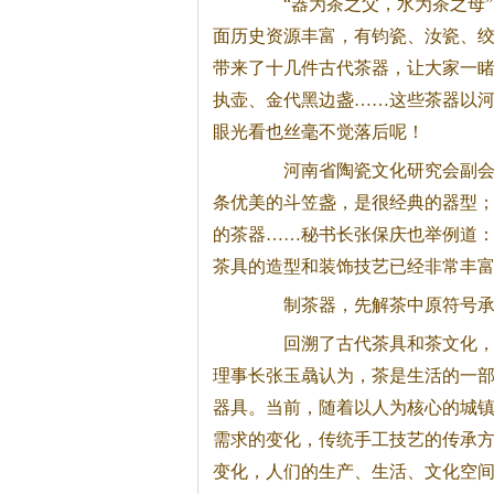
“器为
茶
之父，水为
茶
之母
面历史资源丰富，有钧瓷、汝瓷、
带来了十几件古代
茶
器，让大家一
执壶、金代黑边盏……这些
茶
器以
眼光看也丝毫不觉落后呢！
河南省陶瓷文化研究会副会长
条优美的斗笠盏，是很经典的器型
的
茶
器……秘书长张保庆也举例道：
茶
具的造型和装饰技艺已经非常丰
制
茶
器，先解
茶
中原符号
回溯了古代
茶
具和
茶
文化
理事长张玉骉认为，
茶
是生活的一
器具。当前，随着以人为核心的城
需求的变化，传统手工技艺的传承
变化，人们的生产、生活、文化空