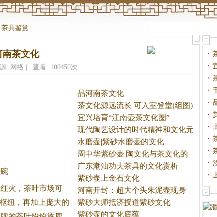
>
茶具鉴赏
河南茶文化
图
源: 网络 | 查看: 100450次
品河南茶文化
茶文化源远流长 可入室登堂(组图)
宜兴培育“江南壶茶文化圈”
现代陶艺设计的时代精神和文化元
素
水磨壶|紫砂水磨壶的文化
周中华紫砂壶 陶文化与茶文化的
广东潮汕功夫茶具的文化赏析
盖碗
紫砂壶上金石文化
益红火，
茶
叶市场可
河南开封：超大个头朱泥壶现身
要枢纽，再加上庞大的
紫砂大师抵济授道紫砂文化
紫砂壶的文化底蕴
品牌的
茶
叶纷纷逐鹿