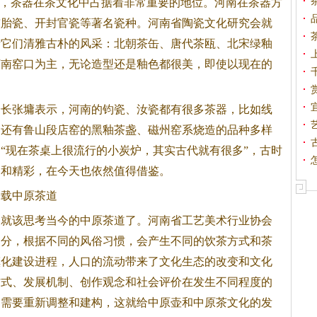
”，
茶
器在
茶
文化中占据着非常重要的地位。河南在
茶
器方
绞胎瓷、开封官瓷等著名瓷种。河南省陶瓷文化研究会就
睹它们清雅古朴的风采：北朝
茶
缶、唐代
茶
瓯、北宋绿釉
图
河南窑口为主，无论造型还是釉色都很美，即使以现在的
张墉表示，河南的钧瓷、汝瓷都有很多
茶
器，比如线
；还有鲁山段店窑的黑釉
茶
盏、磁州窑系烧造的品种多样
“现在
茶
桌上很流行的小炭炉，其实古代就有很多”，古时
富和精彩，在今天也依然值得借鉴。
承载中原
茶
道
，就该思考当今的中原
茶
道了。河南省工艺美术行业协会
部分，根据不同的风俗习惯，会产生不同的饮
茶
方式和
茶
镇化建设进程，人口的流动带来了文化生态的改变和文化
方式、发展机制、创作观念和社会评价在发生不同程度的
间需要重新调整和建构，这就给中原壶和中原
茶
文化的发