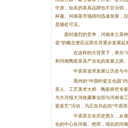
中原，知名的
茶
具品牌也不甘示弱
杯羹。
河南
茶
市场得到迅速发展，
是随处可见。
面对激烈的竞争，河南本土
茶
壶”的概念便应运而生并逐步发展起
在这样的大背景下，举办“
和河南陶瓷
茶
具产业化的发展之路
中原
茶
道求发展让历史与
禹州的“中国钧瓷文化园”内，
茶
人、工艺美术大师、陶瓷研究专
与大河报大河收藏事业部与河南省工
瓷壶艺”活动，为正在兴起的“中原
茶
中原
茶
文化历史悠久，从
化的中心在河南。然而，现在的河