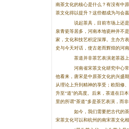
南
茶
文化的核心是什么？有没有中
茶
文化得以提升？这些都成为与会
说起
茶
具，目前市场上还
泉青瓷等居多，河南本地瓷种并不
家，文化和技艺积淀深厚。主办方
史与今天对话，使古老而辉煌的河
茶
道并非
茶
艺表演老
茶
器
河南省宋
茶
文化研究中心
他看来，唐宋是中原
茶
文化的兴盛
从理论上升到精神的享受；欧阳修
升至“道”的高度。后来，
茶
道在日本
里的所谓“
茶
道”多是
茶
艺表演，而非
如今，我们需要把古代的
宋
茶
文化可以和杭州的南宋
茶
文化相