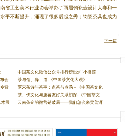
河南省工艺美术行业协会举办了两届钧瓷壶设计大赛和一
计水平不断提升，涌现了很多后起之秀；钧瓷
茶
具也成为
下一篇
化
中国茶文化微信公众号排行榜出炉“小楼莲
发布会
花”上
茶与儒、释、道-《中国茶文化大观》
茶乡背
两宋茶诗与茶事：点茶与点汤－《中国茶文化
大观》
茶、佛文化与唐蕃友好关系初探-《中国茶文
艺术展
化大
云南茶企的微营销破局——我们怎么来卖普洱
茶？