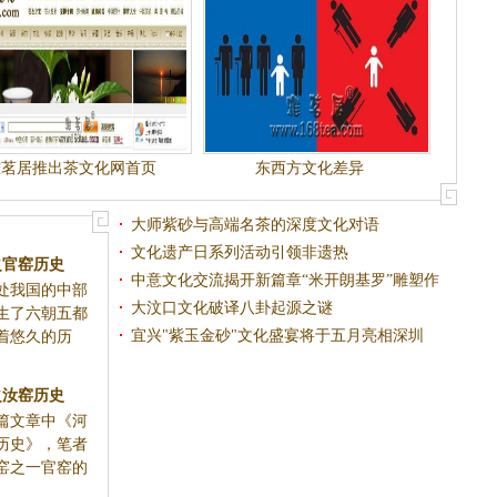
雅茗居推出茶文化网首页
东西方文化差异
大师紫砂与高端名茶的深度文化对语
文化遗产日系列活动引领非遗热
之官窑历史
中意文化交流揭开新篇章“米开朗基罗”雕塑作
处我国的中部
品首度落户中国
大汶口文化破译八卦起源之谜
生了六朝五都
宜兴"紫玉金砂"文化盛宴将于五月亮相深圳
着悠久的历
之汝窑历史
篇文章中《河
历史》，笔者
窑之一官窑的