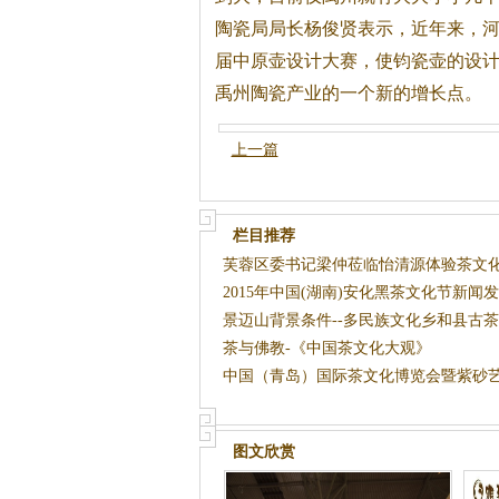
陶瓷局局长杨俊贤表示，近年来，
届中原壶设计大赛，使钧瓷壶的设
禹州陶瓷产业的一个新的增长点。
上一篇
栏目推荐
芙蓉区委书记梁仲莅临怡清源体验茶文
2015年中国(湖南)安化黑茶文化节新闻
发
景迈山背景条件--多民族文化乡和县古
景
茶与佛教-《中国茶文化大观》
中国（青岛）国际茶文化博览会暨紫砂
图文欣赏