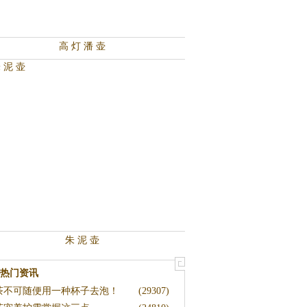
高 灯 潘 壶
朱 泥 壶
热门资讯
茶不可随便用一种杯子去泡！
(29307)