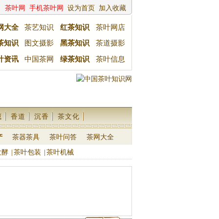
茶叶网
手机茶叶网
设为首页
加入收藏
网大全
茶艺知识
红茶知识
茶叶网店
茶知识
图文摄影
黑茶知识
茶道摄影
叶资讯
中国茶网
绿茶知识
茶叶信息
藏
香道
沉香
茶文化
产
茶器茶具
茶叶问答
茶网大全
发酵
|
茶叶包装
|
茶叶机械