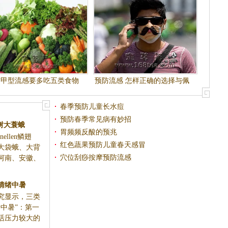
防甲型流感要多吃五类食物
预防流感 怎样正确的选择与佩
戴口罩
春季预防儿童长水痘
预防春季常见病有妙招
树大蓑蛾
胃频频反酸的预兆
snellen鳞翅
红色蔬果预防儿童春天感冒
大袋蛾、大背
穴位刮痧按摩预防流感
河南、安徽、
情绪中暑
究显示，三类
中暑”：第一
活压力较大的