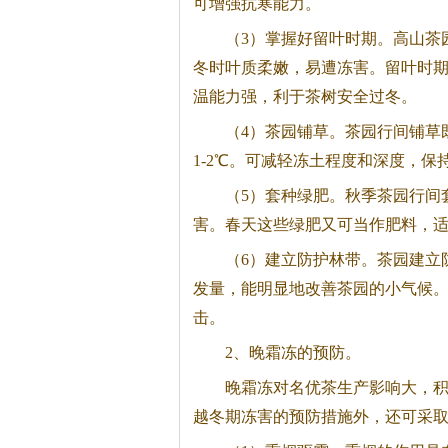
可增强抗寒能力。
（3）掌握好留叶时期。高山
茶
冬时叶质柔嫩，易遭冻害。留叶时
温能力强，利于
茶
树安全过冬。
（4）
茶
园铺草。
茶
园行间铺草
1-2℃。可减轻冻土程度和深度，保
（5）套种绿肥。秋季
茶
园行间
害。春天这些绿肥又可当作肥料，
（6）建立防护林带。
茶
园建立
发量，能明显地改善
茶
园的小气候
击。
2、晚霜冻的预防。
晚霜冻对名优
茶
生产影响大，
越冬期冻害的预防措施外，还可采