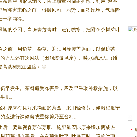
在
茶
园空间形成烟雾，防止热量的辐射扩散，利用“温室
是当冻害来临之前，根据风向、地势，面积设堆，气温降
肥一举两得。
设施的
茶
园，当冻害危害时，进行喷水，把附在
茶
树芽叶
临之前，用稻草、杂草、遮阳网等覆盖蓬面，以保护
茶
冻的方法还有送风法（田间装设风扇）、喷水结冰法（维
提高
茶
树冠面温度）等。
害仍常发生。
茶
树遭受冻害后，应及早采取补救措施，以
树生机。
轻和原来有良好采摘面的
茶
园，采用轻修剪，修剪程度宁
重的应进行深修剪或重修剪乃至台刈。
生后，要重视春芽催芽肥，施肥量应比原来增加两成左
茶
树萌芽期冻害后，在春芽鱼叶至1叶展开时，喷施叶面