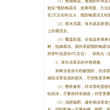
（1）熏烟驱霜。熏烟的作用是
效应“预防晚霜冻，效果明显。方法
至2℃左右时点火，既防晚霜冻又积
（2）喷水洗霜。有水源及喷灌
上的霜洗去。
（3）覆盖防霜。在低温寒潮来
树，抵御霜冻。国外
茶
园预防晚霜
持芽叶温度在0℃左右）、加热法（
3、发生冻害后的补救措施
茶
树冻害虽可积极预防，但冻
减轻冻害造成的损失，尽快恢复
茶
（1）整枝修剪，对冻害程度较
轻勿深，尽量保持采摘面；对受害
（2）浅耕施肥。越冬期冻害发
右，同时配施一定量的磷、钾肥；