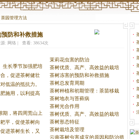
>
茶园管理方法
的预防和补救措施
源: 网络 | 查看: 38634次
茉莉花虫害的防治
。
生长季节加强肥培
茶树优质、高产、高效益的栽培
结合，促进
茶
树健壮
技
茶树冻害的预防和补救措施
茶树总发育周期
高对低温的抵抗力。
茶树种植和初期管理：茶苗移栽
机肥施用，以利提高
茶树地衣与苔藓病
茶树光合作用
隙期，将四周荒山上
茶树优质、高产、高效益的栽培
技
茶树形态特征
际耙平，促使
茶
树向
茶树栽培及管理
，促进
茶
树生长，又
云南茶树虫害成灾的原因和防治措