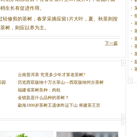
新梢生长有促进作用。
过轻修剪的
茶
树，春芽采摘应留1片大叶，夏、秋
茶
则按
冻
茶
树，则应以养为主。
下一篇
云南普洱茶 究竟多少年才算老茶树?
茶园
历览西双版纳十万古茶山---西双版纳州古茶树
古
福建省茶树良种：肉桂
金锁匙是什么品种的茶树？
勐海1800岁茶树王遗体昨运下山 将建茶王宫
永久