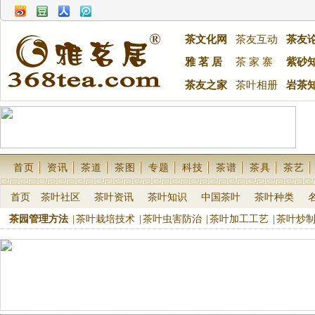
茶文化网
茶友互动
茶友
雅 茗 居
茶 家 寨
紫砂
茶友之家
茶叶相册
岩茶
首页
资讯
茶道
茶图
专题
科技
茶谱
茶具
茶艺
首页
茶叶社区
茶叶资讯
茶叶知识
中国茶叶
茶叶种类
茶园管理方法
|
茶叶栽培技术
|
茶叶虫害防治
|
茶叶加工工艺
|
茶叶炒