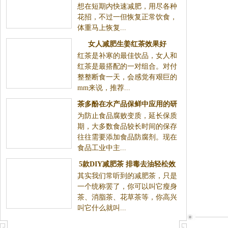
想在短期内快速减肥，用尽各种
花招，不过一但恢复正常饮食，
体重马上恢复...
女人减肥生姜红茶效果好
红茶是补寒的最佳饮品，女人和
红茶是最搭配的一对组合。对付
整整断食一天，会感觉有艰巨的
mm来说，推荐...
茶多酚在水产品保鲜中应用的研
为防止食品腐败变质，延长保质
究进展
期，大多数食品较长时间的保存
往往需要添加食品防腐剂。现在
食品工业中主...
5款DIY减肥茶 排毒去油轻松效
其实我们常听到的减肥茶，只是
果好
一个统称罢了，你可以叫它瘦身
茶、消脂茶、花草茶等，你高兴
叫它什么就叫...