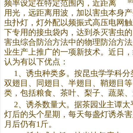
茶
频率设定在特定范围内，近距离
用光，远距离用波，加以害虫本身产
虫扑灯，灯外配以频振式高压电网触
下专用的接虫袋内，达到杀灭害虫的
害虫综合防治方法中的物理防治方法
业生产上推广的一项新技术。近日，
认为有以下优点：
1、诱虫种类多。按昆虫学学科分
双翅目、同翅目、半翅目、鞘翅目等
类，包括粮食、
茶
叶、梨子、蔬菜、
2、诱杀数量大。据
茶
园业主谭太
灯后的头个星期，每天每盏灯诱杀害
月后仍有1斤。