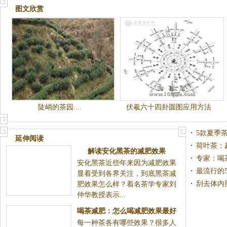
图文欣赏
陡峭的茶园....
伏羲六十四卦圆图应用方法
5款夏季
延伸阅读
荷叶茶：
解读安化黑茶的减肥效果
专家：喝
安化黑茶近些年来因为减肥效果
最流行的
显着受到各界关注，到底黑茶减
刮去体内
肥效果怎么样？着名茶学专家刘
仲华教授表示...
喝茶减肥：怎么喝减肥效果最好
每一种茶各有哪些效果？很多人
是关键