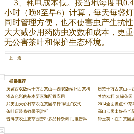
3、耗电成本低。按当地每度电0.4
小时（晚8至早6）计算，每天每盏灯仅
同时管理方便，也不使害虫产生抗性
大大减少用药防虫次数和成本，更重
无公害
茶
叶和保护生态环境。
上一篇
栏目推荐
历览西双版纳十万古茶山---西双版纳州古茶树
历览十万古茶山--
古
浅议色彩的基本要素和配置应用
（上）
禁烧秸秆 复绿茶园
武夷山天心村茶农在茶园举行“喊山”仪式
2014全面盘点:中
（图）
茶叶店装修效果图赏析
高山云雾出好茶 “
普洱茶农生态茶园套种多品种杂树 助推普洱
钟玉英：在白茶园里
茶叶