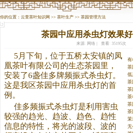
你的位置：
云萱茶叶知识网
>>
茶叶生产
>>
茶园管理方法
茶园中应用杀虫灯效果好
来源: 网络 | 查看: 35195次
5月下旬，位于五桥太安镇的凤
有
凰
茶
叶有限公司的生态
茶
园里，
茶
安装了6盏佳多牌频振式杀虫灯。
低
茶
这是我区
茶
园中应用杀虫灯的首
茶
例。
茶
茶
佳多频振式杀虫灯是利用害虫
茶
较强的趋光、趋波、趋色、趋性
茉
信息的特性，将光的波段、波的
无