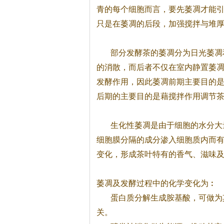
青的每个细胞而言，要先萎凋才能
只是在萎凋的后段，加强搅拌与堆
部分发酵
茶
的萎凋分为日光萎凋
的消散，而后者不仅在室内静置萎
发酵作用，因此萎凋前期主要目的
后期的主要目的是藉搅拌作用调节
生化性萎凋是由于细胞的水分大
细胞膜分隔的成分渗入细胞质内而
变化，形成
茶
叶特有的香气、滋味
萎凋及发酵过程中的化学变化为︰
蛋白质分解生成胺基酸，可做为
关。