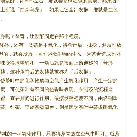
地发酵，如60%左右，那就会是橘红色的
茶
汤、熟果香、
面上所说「白毫乌龙」。如果让它全部发酵，那就是红色
了。
么办呢？杀青，让发酵固定在那个程度。
酵外，还有一类
茶
是不氧化，待杀青后、揉捻，然后堆放
湿的，就会发热，且引起微生物的生长，为
茶
青造成另外
滋味变得厚重醇和，干燥后就是市面上所通称的「普洱
发酵，这种杀青后的发酵就被称为「后发酵」。
，使
茶
叶中的化学物质与空气产生氧化作用，产生一定的
程度，可使
茶
叶有不同的色香味表现。在制
茶
的流程当
酵都一直在其间进行作用。依据发酵程度不同，由轻到重
黑
茶
、红
茶
。至於
茶
汤颜色，则是因为
茶
叶中
茶
多酚氧化
是单纯的一种氧化作用，只要将
茶
青放在空气中即可。就
茶