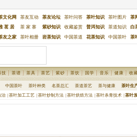
茶文化网
茶友互动
茶友论坛
茶叶问答
茶叶知识
茶叶图片
茶
雅 茗 居
茶 家 寨
紫砂知识
收藏鉴赏
普洱知识
茶道知识
白
茶友之家
茶叶相册
岩茶知识
中国茶道
花茶知识
中国茶叶
茶
科技
茶谱
茶具
茶艺
紫砂
茶饮
国学
音乐
健康
收
中国茶叶
茶叶种类
名茶总汇
茶道茶艺
茶与健康
茶叶生
防治
|
茶叶加工工艺
|
茶叶炒制方法
|
茶叶烘焙方法
|
茶叶杀青技术
|
茶叶