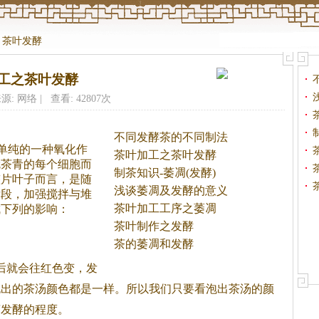
>
茶叶发酵
工之茶叶发酵
源: 网络 | 查看: 42807次
不同发酵茶的不同制法
是单纯的一种氧化作
茶叶加工之茶叶发酵
就
茶
青的每个细胞而
制茶知识-萎凋(发酵)
整片叶子而言，是随
浅谈萎凋及发酵的意义
后段，加强搅拌与堆
茶叶加工工序之萎凋
成下列的影响：
茶叶制作之发酵
茶的萎凋和发酵
后就会往红色变，发
泡出的
茶
汤颜色都是一样。所以我们只要看泡出
茶
汤的颜
茶
发酵的程度。