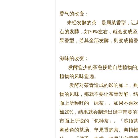
香气的改变：
未经发酵的
茶
，是属菜香型，让
点的发酵，如30%左右，就会变成
果香型，若其全部发酵，则变成糖
滋味的改变：
发酵愈少的
茶
愈接近自然植物的
植物的风味愈远。
发酵对
茶
青造成的影响如上，
物的风味，那就不要让
茶
青发酵，
面上所称呼的「绿
茶
」。如果不喜
如20%，结果就会制造出绿中带黄的
市面上所说的「包种
茶
」、「冻顶
蜜黄色的
茶
汤、坚果香的
茶
、离植