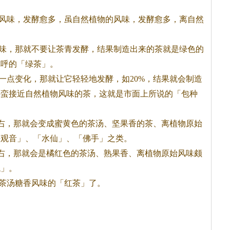
风味，发酵愈多，虽自然植物的风味，发酵愈多，离自然
味，那就不要让
茶
青发酵，结果制造出来的
茶
就是绿色的
称呼的「绿
茶
」。
一点变化，那就让它轻轻地发酵，如20%，结果就会制造
还蛮接近自然植物风味的
茶
，这就是市面上所说的「包种
右，那就会变成蜜黄色的
茶
汤、坚果香的
茶
、离植物原始
铁观音」、「水仙」、「佛手」之类。
右，那就会是橘红色的
茶
汤、熟果香、离植物原始风味颇
龙」。
茶
汤糖香风味的「红
茶
」了。