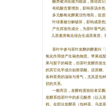
醣类被消化做为能源，推动其它
有机酸含量增加，影响
茶
汤水色
多元酚氧化酵素活性增高，促进
叶绿素被分解破坏，影响成
茶
色
产生挥发性成分，为
茶
叶香气的
儿
茶
素类氧化缩合生成
茶
黄质、
茶
叶中参与
茶
叶发酵的酵素叫「
氧化作用使产生褐色物质。苹果或
果与梨子的褐变，但
茶
叶发酵所发
的其它化学成分如胺基酸、还原糖
各种
茶
类的滋味与香气，尤其是包
切的关系。
一般而言，发酵程度较轻者呈飘
发酵系指
茶
叶中的多元酚类（以儿
程。在部分发酵
茶
（包种
茶
、乌龙