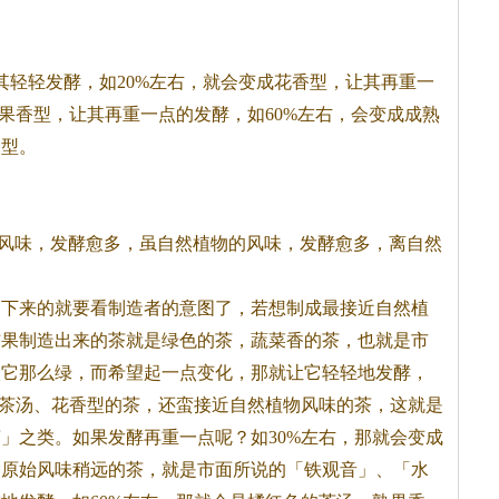
其轻轻发酵，如20%左右，就会变成花香型，让其再重一
坚果香型，让其再重一点的发酵，如60%左右，会变成成熟
香型。
风味，发酵愈多，虽自然植物的风味，发酵愈多，离自然
剩下来的就要看制造者的意图了，若想制成最接近自然植
结果制造出来的
茶
就是绿色的
茶
，蔬菜香的
茶
，也就是市
欢它那么绿，而希望起一点变化，那就让它轻轻地发酵，
茶
汤、花香型的
茶
，还蛮接近自然植物风味的
茶
，这就是
茶
」之类。如果发酵再重一点呢？如30%左右，那就会变成
物原始风味稍远的
茶
，就是市面所说的「铁观音」、「水