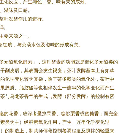
生化反应，产生与色、香、味有关的成分。
、滋味及口感。
茶
叶发酵作用的进行。
泽。
主要来源之一。
茶
红质，与
茶
汤水色及滋味的形成有关。
多元酚氧化酵素」，这种酵素的功能就是催化多元酚类的
梨子削皮后，其表面会发生褐变；
茶
叶发酵基本上有如苹
生的化学变化较为复杂，除了
茶
多酚类的氧化外，
茶
叶中
、果胶质、脂肪酸等也相伴发生一连串的化学变化而产生
种
茶
与乌龙
茶
香气的生成与发酵（部分发酵）的控制有密
逸的花香，较深者呈熟果香、糖炒栗香或蜜糖香；而完全
茶
素类为主）经酵素氧化作用，产生一连串化学变化过
茶
）的制造上，制
茶
师傅藉控制萎凋程度及搅拌的轻重来