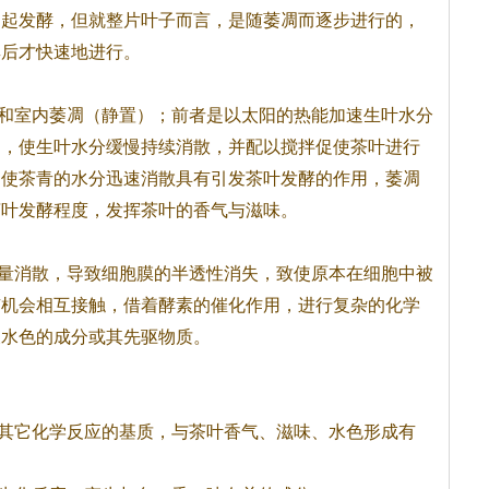
引起发酵，但就整片叶子而言，是随萎凋而逐步进行的，
厚后才快速地进行。
和室内萎凋（静置）；前者是以太阳的热能加速生叶水分
凋，使生叶水分缓慢持续消散，并配以搅拌促使
茶
叶进行
是使
茶
青的水分迅速消散具有引发
茶
叶发酵的作用，萎凋
茶
叶发酵程度，发挥
茶
叶的香气与滋味。
量消散，导致细胞膜的半透性消失，致使原本在细胞中被
有机会相互接触，借着酵素的催化作用，进行复杂的化学
及水色的成分或其先驱物质。
其它化学反应的基质，与
茶
叶香气、滋味、水色形成有