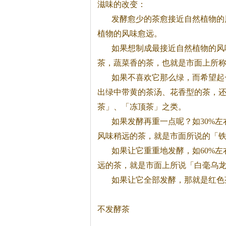
滋味的改变：
发酵愈少的
茶
愈接近自然植物的
植物的风味愈远。
如果想制成最接近自然植物的风
茶
，蔬菜香的
茶
，也就是市面上所
如果不喜欢它那么绿，而希望起
出绿中带黄的
茶
汤、花香型的
茶
，
茶
」、「冻顶
茶
」之类。
如果发酵再重一点呢？如30%左
风味稍远的
茶
，就是市面所说的「
如果让它重重地发酵，如60%左
远的
茶
，就是市面上所说「白毫乌
如果让它全部发酵，那就是红色
不发酵
茶