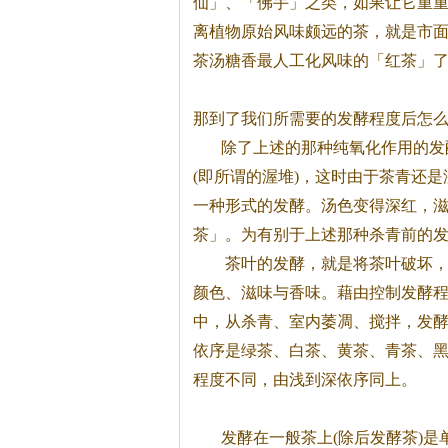
仙」、「佛手」之类，如果让它重重
离植物原始风味颇远的
茶
，就是市
茶
汤糖香最人工化风味的「红
茶
」
那到了我们所需要的发酵程度后怎
除了上述的那种纯氧化作用的发
(即所谓的渥堆)，这时由于
茶
青还是
一种形式的发酵。汤色变得深红，
茶
」。为有别于上述那种杀青前的
茶
叶的发酵，就是将
茶
叶破坏
颜色、滋味与香味。藉由控制发酵
中，从杀青、室内萎凋、搅拌，发
依序是绿
茶
、白
茶
、黄
茶
、青
茶
、
程度不同，由浅到深依序同上。
发酵在一般
茶
上(除后发酵
茶
)