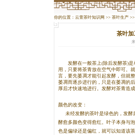
你的位置：
云萱茶叶知识网
>>
茶叶生产
>
茶叶加
来
发酵在一般
茶
上(除后发酵
茶
)
用，只要将
茶
青放在空气中即可。
言，要先萎凋才能引起发酵，但就
萎凋而逐步进行的，只是在萎凋的
厚后才快速地进行。发酵对
茶
青造
颜色的改变：
未经发酵的
茶
叶是绿色的，发酵
酵愈多颜色变得愈红。叶子本身与
色是偏绿还是偏红，就可以知道该