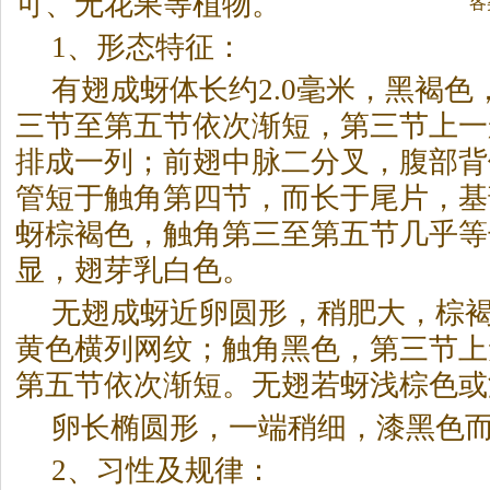
可、无花果等植物。
各
1、形态特征：
有翅成蚜体长约2.0毫米，黑褐
三节至第五节依次渐短，第三节上一
排成一列；前翅中脉二分叉，腹部背
管短于触角第四节，而长于尾片，基
蚜棕褐色，触角第三至第五节几乎等
显，翅芽乳白色。
无翅成蚜近卵圆形，稍肥大，棕
黄色横列网纹；触角黑色，第三节上
第五节依次渐短。无翅若蚜浅棕色或
卵长椭圆形，一端稍细，漆黑色
2、习性及规律：