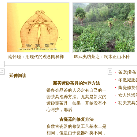
南怀瑾：用现代的观念阐释禅
09武夷访茶之：桐木正山小种
宗的治心方法
生态茶园
茶宠|养
延伸阅读
冬瓜减肥
新买紫砂茶具的泡养方法
陶瓷修复
很多会品茶的人必定有自己的一
女人洗澡
套茶具泡养方法。尤其是新买的
功夫茶具
紫砂壶茶具，如果一开始没有小
心呵护，那后...
古瓷器的修复方法
多数古瓷器的修复工艺基本上是
相同，但是由于瓷器种类不同，