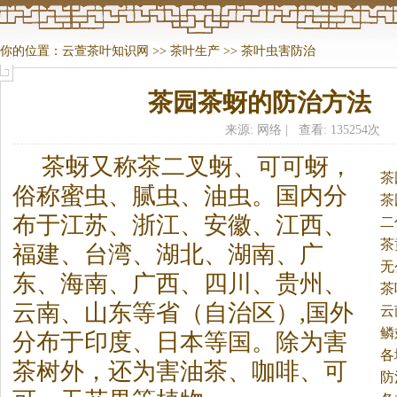
你的位置：
云萱茶叶知识网
>>
茶叶生产
>>
茶叶虫害防治
茶园茶蚜的防治方法
来源: 网络 | 查看: 135254次
茶
蚜又称
茶
二叉蚜、可可蚜，
茶
俗称蜜虫、腻虫、油虫。
国内分
茶
布于江苏、浙江、安徽、江西、
二
茶
福建、台湾、湖北、湖南、广
无
东、海南、广西、四川、贵州、
茶
云南、山东等省（自治区）,国外
云
鳞
分布于印度、日本等国。除为害
各
茶
树外，还为害油
茶
、咖啡、可
法
防