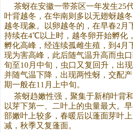
茶
蚜在安徽一带
茶
区一年发生25
叶背越冬，在华南则多以无翅蚜越冬
越冬现象。以卵越冬的，在早春2月
持续在4℃以上时，越冬卵开始孵化
孵化高峰，经连续孤雌生殖，到4月
现为害高峰，此后随气温升高而虫口
旬至10月中旬，虫口又复回升，出
并随气温下降，出现两性蚜，交配产
期一般在11月上中旬。
茶
蚜趋嫩性强，聚集于新梢叶背
以芽下第一、二叶上的虫量最大。早
部嫩叶上较多，春暖后以蓬面芽叶上
减，秋季又复蓬面。