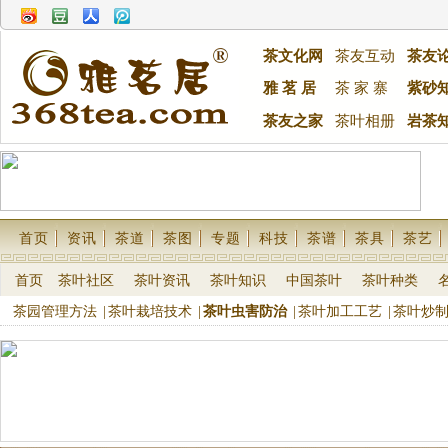
茶文化网
茶友互动
茶友
雅 茗 居
茶 家 寨
紫砂
茶友之家
茶叶相册
岩茶
首页
资讯
茶道
茶图
专题
科技
茶谱
茶具
茶艺
首页
茶叶社区
茶叶资讯
茶叶知识
中国茶叶
茶叶种类
茶园管理方法
|
茶叶栽培技术
|
茶叶虫害防治
|
茶叶加工工艺
|
茶叶炒