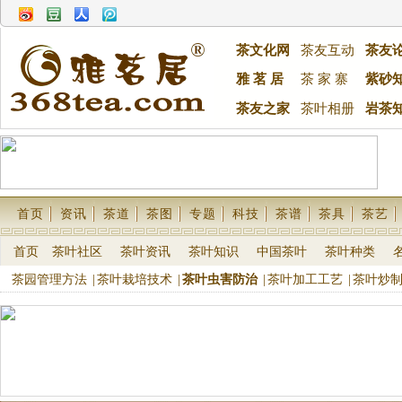
茶文化网
茶友互动
茶友
雅 茗 居
茶 家 寨
紫砂
茶友之家
茶叶相册
岩茶
首页
资讯
茶道
茶图
专题
科技
茶谱
茶具
茶艺
首页
茶叶社区
茶叶资讯
茶叶知识
中国茶叶
茶叶种类
茶园管理方法
|
茶叶栽培技术
|
茶叶虫害防治
|
茶叶加工工艺
|
茶叶炒