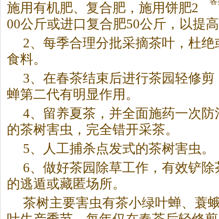
各
施用有机肥、复合肥，施用饼肥2
00公斤或进口复合肥50公斤，以提高
2、每季合理分批采摘
茶
叶，杜绝
食料。
3、在春
茶
结束后进行
茶
园轻修剪
蝉第二代有明显作用。
4、留养夏
茶
，并全面施药一次防
的
茶
树害虫，完全错开采
茶
。
5、人工捕杀点发式的
茶
树害虫。
6、做好
茶
园除草工作，有效铲除
的逃遁或藏匿场所。
茶
树主要害虫有
茶
小绿叶蝉、蓑