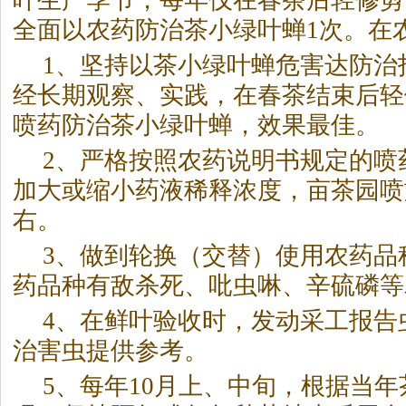
叶生产季节，每年仅在春
茶
后轻修剪
全面以农药防治
茶
小绿叶蝉1次。在
1、坚持以
茶
小绿叶蝉危害达防治
经长期观察、实践，在春
茶
结束后轻
喷药防治
茶
小绿叶蝉，效果最佳。
2、严格按照农药说明书规定的喷
加大或缩小药液稀释浓度，亩
茶
园喷
右。
3、做到轮换（交替）使用农药品
药品种有敌杀死、吡虫啉、辛硫磷等
4、在鲜叶验收时，发动采工报告
治害虫提供参考。
5、每年10月上、中旬，根据当年