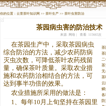
你的位置：
云萱茶叶知识网
>>
茶叶生产
>>
茶叶虫害防治
茶园病虫害的防治技术
来源: 网络 | 查看: 115665次
在
茶
园生产中，采取
茶
园病虫
茶
综合防治的方法，减少农药防病
茶
灭虫次数，可降低
茶
叶农药残留
二
茶
量，确保
茶
叶质量。
采取农业措
无
施和农药防治相结合的方法，可
茶
达到事半功倍的效果。
云
鳞
农业措施所采用的做法是：
各
1、每年10月上旬坚持在
茶
园里
法
防