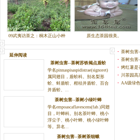
09武夷访茶之：桐木正山小种
原生态茶园很美。
生态茶园
茶树虫害
延伸阅读
茶树虫害-
茶树虫害--茶树苏铁褐点盾蚧
烤红薯是
学名pinnaspisaspidistrae(signoret)
川茶园高
属同翅目，盾蚧科。别名梨形
AA级绿
蚧、蚌盾蚧、柑桔并盾蚧、百合
并盾蚧、...
茶树虫害--茶树小绿叶蝉
学名empoascaflavescens(fab.)同翅
目，叶蝉科。别名茶叶蝉、桃小
浮尘子、桃小叶蝉、桃小绿叶蝉
等。异名...
茶树虫害--茶树茶细蛾