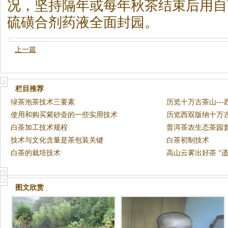
况，坚持隔年或每年秋
茶
结束后用自
硫磺合剂药液全面封园。
上一篇
栏目推荐
绿茶泡茶技术三要素
历览十万古茶山--
使用和购买紫砂壶的一些实用技术
（上）
历览西双版纳十万古
白茶加工技术规程
古
普洱茶农生态茶园
技术与文化含量是茶包装关键
茶叶
白茶初制技术
白茶的栽培技术
高山云雾出好茶 “
图文欣赏