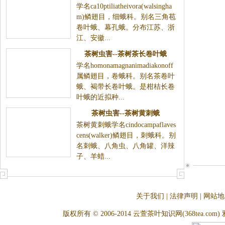
学名ca10ptiliatheivora(walsingha
m)鳞翅目，细蛾科。别名三角苞
卷叶蛾、幕孔蛾。分布江苏、浙
江、安徽...
茶树虫害--茶树茶长卷叶蛾
学名homonamagnanimadiakonoff
属鳞翅目，卷蛾科。别名茶卷叶
蛾、褐带长卷叶蛾。是柑桔长卷
叶蛾的近拟种...
茶树虫害--茶树黄刺蛾
茶树黄刺蛾学名cindocampaflaves
cens(walker)鳞翅目，刺蛾科。别
名刺蛾、八角虫、八角罐、洋辣
子、羊蜡...
关于我们
|
法律声明
|
网站地
版权所有 © 2006-2014 云萱茶叶知识网(368tea.com) 雅