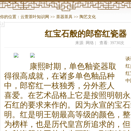
你的位置：
云萱茶叶知识网
>>
茶器茶具
>>
陶艺文化
红宝石般的郎窑红瓷器
来源: 网络 | 查看: 39730次
谈
康熙时期，单色釉瓷器取
红
红
得很高成就，在诸多单色釉品种
中
中，郎窑红一枝独秀，分外惹人
喜爱。
在艺术品格上它是按照明朝永
石红的要求来作的。因为永宣的宝石
明。红是明王朝最高等级的颜色，整
为榜样，也是历代皇宫所追求的，但