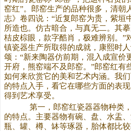
窑红”。郎窑生产的品种很多，清朝
志》卷四说：“近复郎窑为贵，紫垣
所造也。仿古暗合，与真无二。其摹
桔皮棕眼，款字酷肖，极难辨别。”
镇瓷器生产所取得的成就，康熙时人
颂：“新来陶器仿前期，混入成宣价
开府，熊窑端不及郎窑。”郎窑红有
如何来欣赏它的美和艺术内涵。我们
的特点入手，看它在哪些方面的表现
得到艺术享受。
第一，郎窑红瓷器器物种类，
的特点。主要器物有碗、盘、水盂、
瓶、罐、樽、缽等琢器，胎体都比较