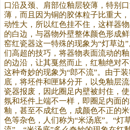
口沿及颈、肩部位釉层较薄，特别口
薄，而且因为铜的胶体粒子比重大，
动性大，所以红色挂不住，这样器物
的白边，与器物外壁整体颜色形成鲜
窑红瓷器这一特殊的现象为“灯草边
们高超的技巧，将器物表面流动的釉
的边沿，让其戛然而止，红釉绝对不
这种奇妙的现象为“郎不流”。由于
底，将坯件和匣缽分开，以免釉层流
瓷器报废，因此圈足内壁被封住，使
氛和坯件上端不一样，即圈足内面的
釉，甚至不成红色，成颜色不正的米
色等杂色，人们称为“米汤底”。“灯草
流”、“米汤底”多么奇妙的现象在红