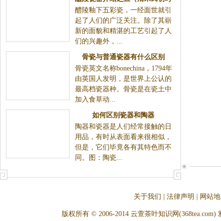
醴陵釉下五彩瓷，一经面世就引
期的四次获奖）
起了人们的广泛关注。除了其崭
新的面貌和精湛的工艺引起了人
们的兴趣外，...
骨瓷与普通瓷器有什么区别
骨瓷英文名称bonechina，1794年
由英国人发明，是世界上公认的
最高档瓷器种。骨瓷是在瓷土中
加入食草动...
如何区别瓷器和陶器
陶器和瓷器是人们经常接触的日
用品，有时从表面看来很相似，
但是，它们毕竟各有其特色而不
同。图：陶瓷...
关于我们
|
法律声明
|
网站地
版权所有 © 2006-2014 云萱茶叶知识网(368tea.com) 雅