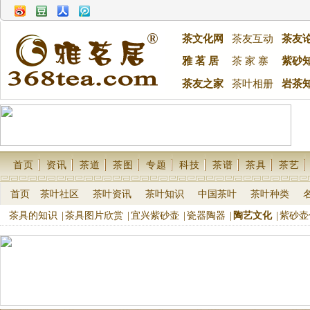
茶文化网
茶友互动
茶友
雅 茗 居
茶 家 寨
紫砂
茶友之家
茶叶相册
岩茶
首页
资讯
茶道
茶图
专题
科技
茶谱
茶具
茶艺
首页
茶叶社区
茶叶资讯
茶叶知识
中国茶叶
茶叶种类
茶具的知识
|
茶具图片欣赏
|
宜兴紫砂壶
|
瓷器陶器
|
陶艺文化
|
紫砂壶