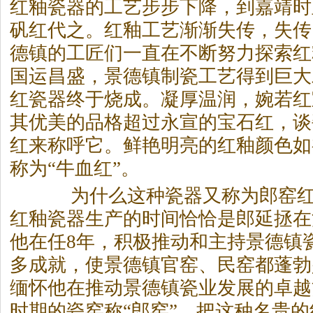
红釉瓷器的工艺步步下降，到嘉靖时
矾红代之。红釉工艺渐渐失传，失传
德镇的工匠们一直在不断努力探索红
国运昌盛，景德镇制瓷工艺得到巨大
红瓷器终于烧成。凝厚温润，婉若红
其优美的品格超过永宣的宝石红，谈
红来称呼它。鲜艳明亮的红釉颜色如
称为“牛血红”。
为什么这种瓷器又称为郎窑红
红釉瓷器生产的时间恰恰是郎延拯在
他在任8年，积极推动和主持景德镇
多成就，使景德镇官窑、民窑都蓬勃
缅怀他在推动景德镇瓷业发展的卓越
时期的瓷窑称“郎窑”，把这种名贵的