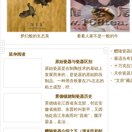
梦幻般的生态美
看看人家不是一般的牛.
醴陵瓷器
延伸阅读
最适合布
原始瓷器与瓷器区别
十万克拉
原始瓷器是在制陶技术的基础上
天价瓷器
发展而来的，是瓷器的原始阶段
“文房”藏
制品。一种用含铁量在2%左右的
粘土成型，经...
景德镇烧制瓷器历史
景德镇在江西省东北部，邻近安
徽省南部。东晋时叫新平，又因
地处昌江东南而叫“昌南”，属浮
梁县，县治...
醴陵瓷器介绍之五（清末民初时