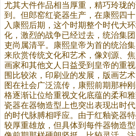
尤其大件作品相当厚重，精巧玲珑的
到。但郎窑红瓷器生产，在康熙四十
入康熙后期，这个时期整个时代大环
化，激烈的战争已经过去，统治集团
吏尚属清平。康熙皇帝为首的统治集
来欣赏传统文化和艺术，像刘源、焦
画家和其他文人日益受到皇帝的重视
围比较浓，印刷业的发展，版画艺术
图在社会广泛流传，康熙前期那种刚
格逐渐让位给重视文化底蕴的柔和雅
瓷器在器物造型上也突出表现出时代
的时代脉膊相呼应。由于红釉瓷器特
较厚重雄放，但具体到每件器物造型
像前期那样硬朗坚挺，比较灵活，注