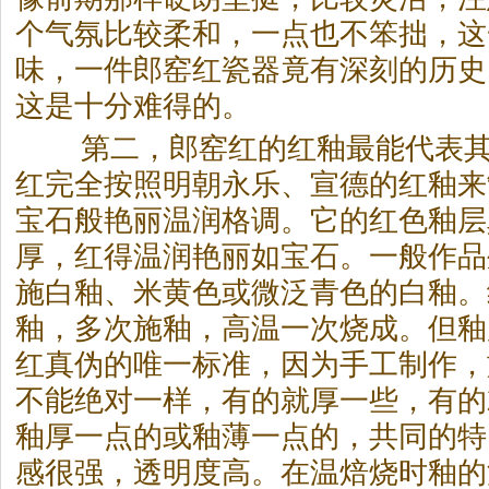
个气氛比较柔和，一点也不笨拙，这
味，一件郎窑红瓷器竟有深刻的历史
这是十分难得的。
第二，郎窑红的红釉最能代表其
红完全按照明朝永乐、宣德的红釉来
宝石般艳丽温润格调。它的红色釉层
厚，红得温润艳丽如宝石。一般作品
施白釉、米黄色或微泛青色的白釉。
釉，多次施釉，高温一次烧成。但釉
红真伪的唯一标准，因为手工制作，
不能绝对一样，有的就厚一些，有的
釉厚一点的或釉薄一点的，共同的特
感很强，透明度高。在温焙烧时釉的