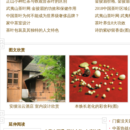
正山小种红茶与铁观音茶叶的区别
金骏眉价格, 金骏
武夷山茶叶网:金骏眉的功效和保健作用
2018中国茶叶区
中国茶叶为何不能成为世界级奢侈品牌？
武夷山茶叶网:武
家中茶室设计
银骏眉
茶叶养生8大功效
茶叶包装及其独特的人文特色
诗韵紫砂留香壶(图
图文欣赏
安缦法云酒店 室内设计欣赏
本焕长老化的彩舍利(图)
门窗没关
延伸阅读
中茶协就