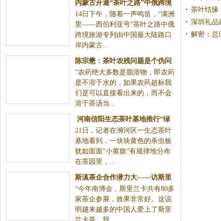
内蒙古开通“茶叶之路”中俄跨境
茶叶结缘
14日下午，随着一声鸣笛，“满洲
旅游专列
深圳礼品
里——西伯利亚号”茶叶之路中俄
解密：总
跨境旅游专列由中国最大陆路口
岸内蒙古...
陈宗懋：茶叶农残问题是个伪问
“农药绝大多数是脂溶物，即农药
题
是不溶于水的，如果农药超标我
们是可以直接看出来的，而不会
溶于茶汤当...
河南信阳生态茶叶基地推行“绿
21日，记者在浉河区一生态茶叶
色杀虫”
基地看到，一块块黄色的杀虫板
犹如面面“小黄旗”有规律地分布
在茶园里，...
斯滇茶企合作潜力大——访斯里
“今年南博会，斯里兰卡共有80多
兰卡茶叶局主席斯里坎塔
家茶企参展，效果非常好。这说
明越来越多的中国人爱上了斯里
兰卡茶，我...