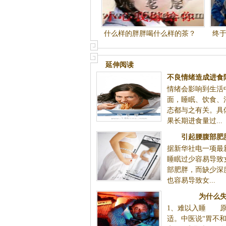
什么样的胖胖喝什么样的茶？
终
延伸阅读
不良情绪造成进食
情绪会影响到生活
因
面，睡眠、饮食、
态都与之有关。具
果长期进食量过...
引起腰腹部肥
据新华社电一项最
睡眠过少容易导致
部肥胖，而缺少深
也容易导致女...
为什么
1、难以入睡 原
适。中医说“胃不