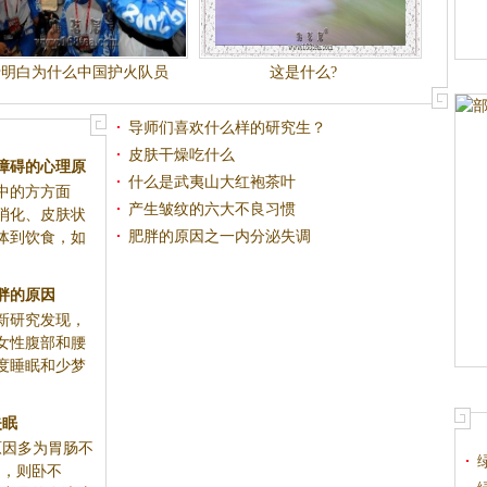
于明白为什么中国护火队员
这是什么?
会在巴黎市熄灭（转载）
导师们喜欢什么样的研究生？
皮肤干燥吃什么
障碍的心理原
什么是武夷山大红袍茶叶
中的方方面
产生皱纹的六大不良习惯
消化、皮肤状
肥胖的原因之一内分泌失调
体到饮食，如
胖的原因
新研究发现，
女性腹部和腰
度睡眠和少梦
失眠
因多为胃肠不
和，则卧不