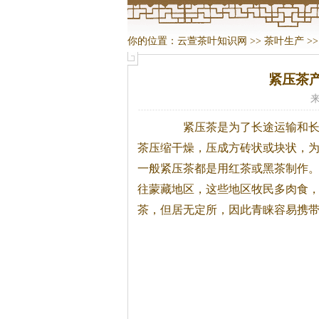
你的位置：
云萱茶叶知识网
>>
茶叶生产
>
紧压茶
来
紧压
茶
是为了长途运输和
茶
压缩干燥，压成方砖状或块状，
一般紧压
茶
都是用红
茶
或黑
茶
制作
往蒙藏地区，这些地区牧民多肉食
茶
，但居无定所，因此青睐容易携