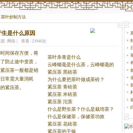
>
茶叶炒制方法
产生是什么原因
源: 网络 | 查看: 23940次
长时间保存方便，将
茶叶杀青是什么
为了防止途中变质，
云峰螺毫是什么茶，云峰螺毫的
。
紧压
茶
一般都是销
采
紧压茶 黑砖茶
，日常需大量消耗
为什么要把茶叶做成茶砖？
紧压茶 青砖茶
带的紧压
茶
。
紧压茶 米砖茶
紧压茶 沱茶
什么是野生茶？什么是栽培茶？
什么是保健茶，保健茶功效
紧压茶 花砖茶
紧压茶的干燥