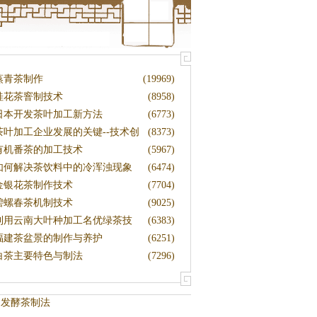
蒸青茶制作
(19969)
桂花茶窨制技术
(8958)
日本开发茶叶加工新方法
(6773)
茶叶加工企业发展的关键--技术创
(8373)
新
有机番茶的加工技术
(5967)
如何解决茶饮料中的冷浑浊现象
(6474)
金银花茶制作技术
(7704)
碧螺春茶机制技术
(9025)
利用云南大叶种加工名优绿茶技
(6383)
术
福建茶盆景的制作与养护
(6251)
白茶主要特色与制法
(7296)