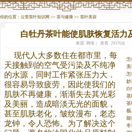
你的位置：
云萱茶叶知识网
>>
茶与健康
>>
茶叶美容
白牡丹茶叶能使肌肤恢复活力
来源: 网络 | 查看: 29376次
现代人大多数住在都市里，每
怎
天接触到的空气受污染及不纯净
黑
美
的水源，同时工作紧张压力大．
怎
妙
很容易导致疲劳，因此使我们的
白
肌肤不再健康，渐渐失去其光彩
彩
茶
及美丽，造成暗淡无光的面貌，
茶
法
极
甚至肌肤老化，皱纹漫布，老态
能
龙钟，令人恐怖。
为了解决这个
冬