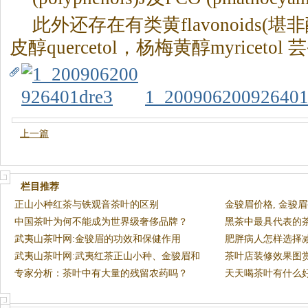
此外还存在有类黄flavonoids(堪非醇k
皮醇quercetol，杨梅黄醇myricetol 芸
1_200906200926401
上一篇
栏目推荐
正山小种红茶与铁观音茶叶的区别
金骏眉价格, 金骏
中国茶叶为何不能成为世界级奢侈品牌？
黑茶中最具代表的
武夷山茶叶网:金骏眉的功效和保健作用
肥胖病人怎样选择
武夷山茶叶网:武夷红茶正山小种、金骏眉和
茶叶店装修效果图
银骏眉
专家分析：茶叶中有大量的残留农药吗？
天天喝茶叶有什么好