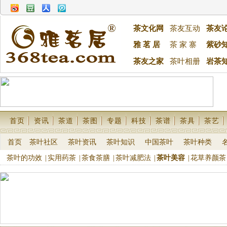
茶文化网
茶友互动
茶友
雅 茗 居
茶 家 寨
紫砂
茶友之家
茶叶相册
岩茶
首页
资讯
茶道
茶图
专题
科技
茶谱
茶具
茶艺
首页
茶叶社区
茶叶资讯
茶叶知识
中国茶叶
茶叶种类
茶叶的功效
|
实用药茶
|
茶食茶膳
|
茶叶减肥法
|
茶叶美容
|
花草养颜茶