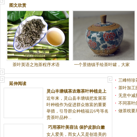
图文欣赏
茶叶英语之泡茶程序术语
一个景德镇手绘茶叶罐，大家
随评，呵呵....
三峰特珍
延伸阅读
茶叶加工
无意中减
灵山丰塘镇茶农靠茶叶种植走上
不同茶叶
近年来，灵山县丰塘镇把发展茶叶种植作为促进群众致
致富路
做茶枕要
富的重要举措，引导群众种植福云6号等名贵茶叶品种...
巧用茶叶美容法 保护皮肤白嫩
女人爱美，而女人又是创造美的天使。在经过各种霜、