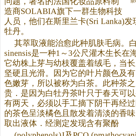
问题，著名的法国化妆品原料制
茶
造商SOLABIA旗下一群生物科技
人员，他们在斯里兰卡(Sri Lanka
牡丹。
其萃取液能治愈此种肌肤毛病。白牡丹
sinensis是一种1～3公尺灌木生长
它幼株上芽与幼枝覆盖着绒毛，当长
坚硬且光滑。因为它的叶片颜色及有
色嫩芽，所以被称为白
茶
。此种
茶
之
贵．是因为白牡丹
茶
叶只于春天可以
有两天，必须以手工摘下阴干再经过
的
茶
色呈淡橘色且散发着清淡的香味
取出液体．经测定发现含有聚酚
(polyphenols)J及PCO (pmathocyani