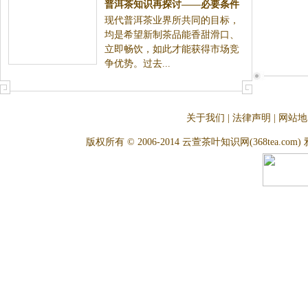
普洱茶知识再探讨——必要条件
现代普洱茶业界所共同的目标，
均是希望新制茶品能香甜滑口、
立即畅饮，如此才能获得市场竞
争优势。过去...
关于我们
|
法律声明
|
网站地
版权所有 © 2006-2014 云萱茶叶知识网(368tea.com) 雅