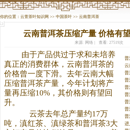
你的位置：
云萱茶叶知识网
>>
中国茶叶
>>
云南普洱茶
云南普洱茶压缩产量 价格有
来源: 网络 | 查看: 27519次
由于产品供过于求和未培养
普
真正的消费群体，云南普洱
茶
的
云
价格曾一度下滑。
去年云南大幅
普
普
压缩普洱
茶
产量，今年计划将产
普
量再压缩10%，其价格则有望回
普
升。
普
普
云
茶
去年总产量约17万
普
吨，滇红
茶
、滇绿
茶
和普洱
茶
3大
进