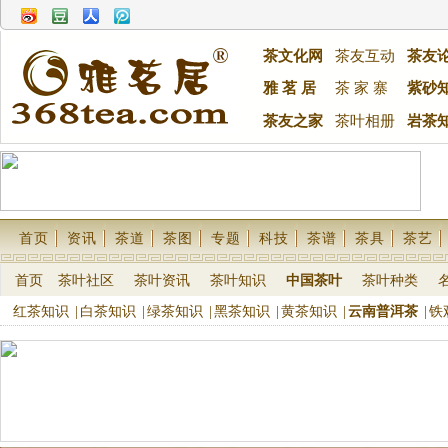
茶文化网
茶友互动
茶友
雅 茗 居
茶 家 寨
紫砂
茶友之家
茶叶相册
岩茶
首页
资讯
茶道
茶图
专题
科技
茶谱
茶具
茶艺
首页
茶叶社区
茶叶资讯
茶叶知识
中国茶叶
茶叶种类
红茶知识
|
白茶知识
|
绿茶知识
|
黑茶知识
|
黄茶知识
|
云南普洱茶
|
铁