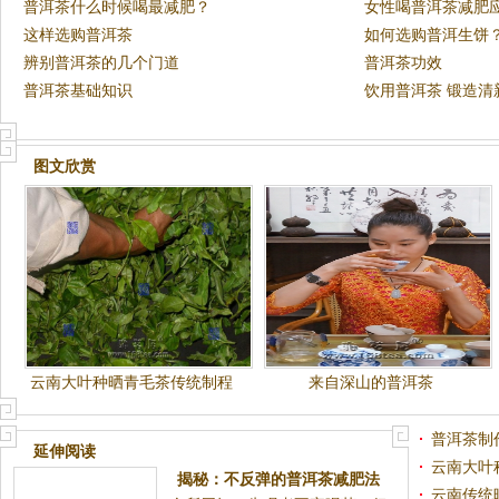
普洱茶什么时候喝最减肥？
女性喝普洱茶减肥
这样选购普洱茶
如何选购普洱生饼
辨别普洱茶的几个门道
普洱茶功效
普洱茶基础知识
饮用普洱茶 锻造清
图文欣赏
云南大叶种晒青毛茶传统制程
来自深山的普洱茶
和机制晒
普洱茶制
延伸阅读
云南大叶
揭秘：不反弹的普洱茶减肥法
云南传统