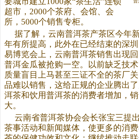
要城市建立1000家“
茶
生活”连锁
茶
普
超市，2000个
茶
府、会馆、会
所，5000个销售专柜。
据了解，云南普洱
茶
产
茶
区今年
年有所提高，此外在已经结束的深圳
易博览会上，云南普洱
茶
销售出现回
普洱金瓜被抢购一空。以前缺乏技术
质量盲目上马甚至三证不全的
茶
厂关
品难以销售，这给正规的企业腾出了
洱
茶
和饮用普洱
茶
的消费者增加，销
大。
云南省普洱
茶
协会会长张宝三提
茶
事活动和新闻媒体，使更多的消费
茶
的保健功效和文化；继续推动走联