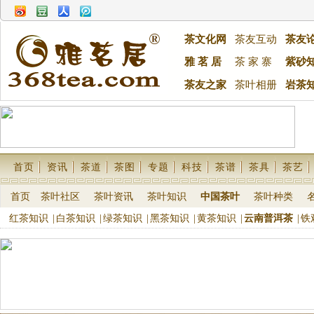
茶文化网
茶友互动
茶友
雅 茗 居
茶 家 寨
紫砂
茶友之家
茶叶相册
岩茶
首页
资讯
茶道
茶图
专题
科技
茶谱
茶具
茶艺
首页
茶叶社区
茶叶资讯
茶叶知识
中国茶叶
茶叶种类
红茶知识
|
白茶知识
|
绿茶知识
|
黑茶知识
|
黄茶知识
|
云南普洱茶
|
铁