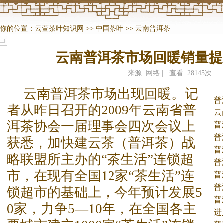
你的位置：
云萱茶叶知识网
>>
中国茶叶
>>
云南普洱茶
云南普洱茶市场回暖销量提
来源: 网络 | 查看: 28145次
云南普洱
茶
市场出现回暖。
记
普
者从昨日召开的2009年云南省普
云
洱
茶
协会一届理事会四次会议上
普
普
获悉，加快建云
茶
（普洱
茶
）战
普
略联盟所主办的“
茶
生活”连锁超
普
市，在现有全国12家“
茶
生活”连
普
普
锁超市的基础上，今年预计发展5
普
0家，力争5—10年，在全国各主
进