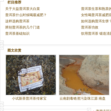
栏目推荐
关于大益普洱茶大白菜
普洱茶生茶和熟茶
普洱茶什么时候喝最减肥？
女性喝普洱茶减肥
这样选购普洱茶
如何选购普洱生饼
辨别普洱茶的几个门道
普洱茶功效
普洱茶基础知识
饮用普洱茶 锻造清
图文欣赏
小试新茶普洱茶传家宝
云南剧毒铬渣污染珠江源 南盘
江畔大批牲畜暴毙