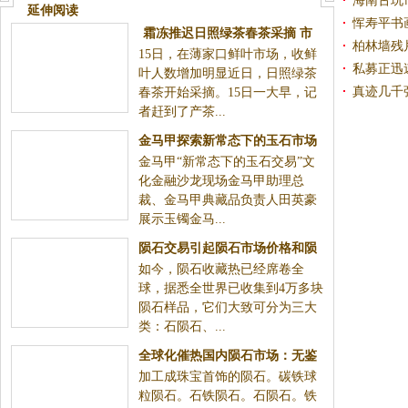
海南古玩
延伸阅读
机构
恽寿平书
霜冻推迟日照绿茶春茶采摘 市
柏林墙残
15日，在薄家口鲜叶市场，收鲜
场少量上市
私募正迅
叶人数增加明显近日，日照绿茶
激活
真迹几千
春茶开始采摘。15日一大早，记
者赶到了产茶...
白石
金马甲探索新常态下的玉石市场
金马甲“新常态下的玉石交易”文
化金融沙龙现场金马甲助理总
裁、金马甲典藏品负责人田英豪
展示玉镯金马...
陨石交易引起陨石市场价格和陨
如今，陨石收藏热已经席卷全
石投资的火热
球，据悉全世界已收集到4万多块
陨石样品，它们大致可分为三大
类：石陨石、...
全球化催热国内陨石市场：无鉴
加工成珠宝首饰的陨石。碳铁球
定机构致假货横行
粒陨石。石铁陨石。石陨石。铁