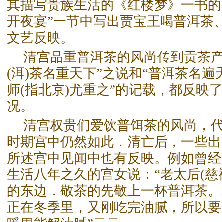
其描写贵族生活的《红楼梦》一书的6
开夜宴”一节中写出贾宝王喝普洱
茶
文艺反映。
清宫品重普洱
茶
的风尚传到贡
茶
(洱)
茶
名重天下”之说和“普洱
茶
名遍
师(指北京)尤重之”的记载，都反映
况。
清宫权贵们爱饮普饵
茶
的风尚，
时期宫中仍然如此．清亡后，一些出
所述宫中见闻中也有反映。例如曾经
生活八年之久的宫女说：“老太后(慈
的东边．敬
茶
的先敬上一杯普洱
茶
。
正在冬季里，又刚吃完油腻，所以要