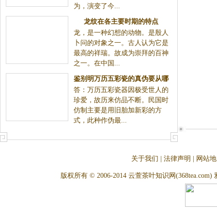
为，演变了今...
龙纹在各主要时期的特点
龙，是一种幻想的动物。是殷人
卜问的对象之一。古人认为它是
最高的祥瑞。故成为崇拜的百神
之一。在中国...
鉴别明万历五彩瓷的真伪要从哪
答：万历五彩瓷器因极受世人的
几个方面入手？—瓷器问答第五
珍爱，故历来仿品不断。民国时
十四问
仿制主要是用旧胎加新彩的方
式，此种作伪最...
关于我们
|
法律声明
|
网站地
版权所有 © 2006-2014 云萱茶叶知识网(368tea.com) 雅