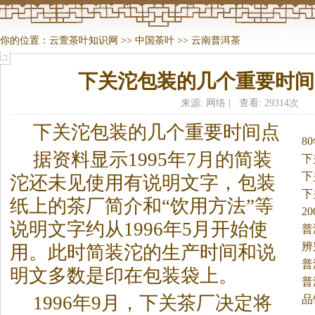
你的位置：
云萱茶叶知识网
>>
中国茶叶
>>
云南普洱茶
下关沱包装的几个重要时间
来源: 网络 | 查看: 29314次
下关沱包装的几个重要时间点
8
据资料显示1995年7月的简装
下
下
沱还未见使用有说明文字，包装
下
纸上的
茶
厂简介和“饮用方法”等
2
说明文字约从1996年5月开始使
普
辨
用。
此时简装沱的生产时间和说
普
明文多数是印在包装袋上。
普
1996年9月，下关
茶
厂决定将
品