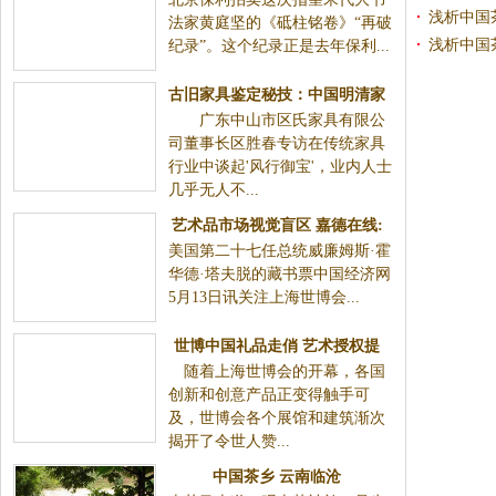
画现泡沫
浅析中国
法家黄庭坚的《砥柱铭卷》“再破
浅析中国
纪录”。这个纪录正是去年保利...
古旧家具鉴定秘技：中国明清家
广东中山市区氏家具有限公
具的鉴别与收藏
司董事长区胜春专访在传统家具
行业中谈起'风行御宝'，业内人士
几乎无人不...
艺术品市场视觉盲区 嘉德在线:
美国第二十七任总统威廉姆斯·霍
打造5月人文世博
华德·塔夫脱的藏书票中国经济网
5月13日讯关注上海世博会...
世博中国礼品走俏 艺术授权提
随着上海世博会的开幕，各国
升产品附加值(图)
创新和创意产品正变得触手可
及，世博会各个展馆和建筑渐次
揭开了令世人赞...
中国茶乡 云南临沧