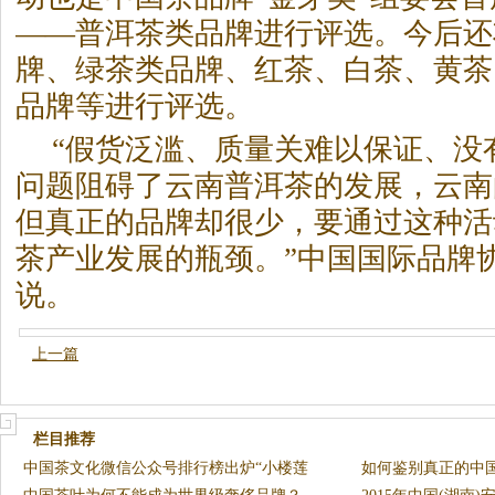
——普洱
茶
类品牌进行评选。今后还
牌、绿
茶
类品牌、红
茶
、白
茶
、黄
茶
品牌等进行评选。
“假货泛滥、质量关难以保证、没
问题阻碍了云南普洱
茶
的发展，云南
但真正的品牌却很少，要通过这种活
茶
产业发展的瓶颈。”中国国际品牌
说。
上一篇
栏目推荐
中国茶文化微信公众号排行榜出炉“小楼莲
如何鉴别真正的中