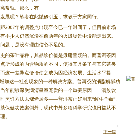
偏离常轨。那么，有
场发展呢？笔者在此抛砖引玉，求教于方家同行。
2007年的调整点出现至今已一年时间了，但目前市场
也有不少人仍然沉浸在前两年的火爆场景中没能走出来。
看问题，是没有理由信心不足的。
历史的
茶
叶品种，其品饮价值是毋庸置疑的。而普洱
茶
因
特点所形成的内含物质的不同，使得其具备了与其它
茶
类
，而这一差异点恰恰使之成为因经济发展、生活水平提
”增加这一社会现象的一种解决方案。普洱
茶
的消脂解腻功
茶
当年能够深受满清皇室宠爱的一个重要原因——满族饮
同时烹饪方法以烧烤居多——普洱
茶
正好用来“解牛羊毒”。
洱
茶
保健功效案例外，现代中外多项科学研究也日益从不
机理。
下一篇