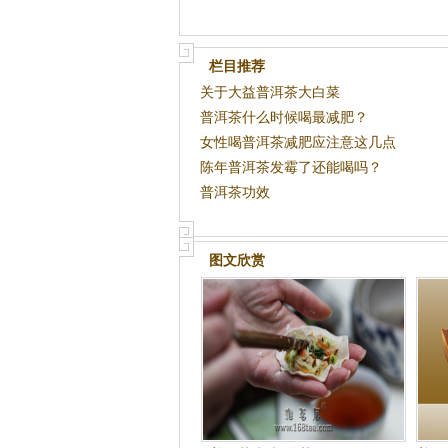
栏目推荐
关于大益普洱茶大白菜
普洱茶什么时候喝最减肥？
女性喝普洱茶减肥应注意这几点
陈年普洱茶发霉了还能喝吗？
普洱茶功效
图文欣赏