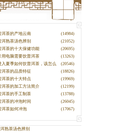
普洱茶的产地云南
(14984)
普洱熟茶汤色辨别
(21052)
普洱茶的十大保健功能
(20695)
常用电脑需要饮普洱茶
(13263)
进入夏季如何饮普洱茶，该怎么
(20546)
藏茶
普洱茶的品质特征
(18826)
普洱茶的十大特点
(19969)
普洱茶的加工方法简介
(12199)
普洱茶的手工制茶
(13788)
普洱茶的冲泡时间
(26045)
普洱茶如何冲泡
(17067)