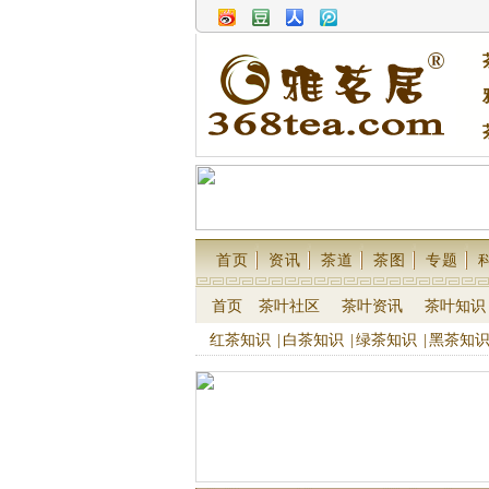
首页
资讯
茶道
茶图
专题
首页
茶叶社区
茶叶资讯
茶叶知识
红茶知识
|
白茶知识
|
绿茶知识
|
黑茶知