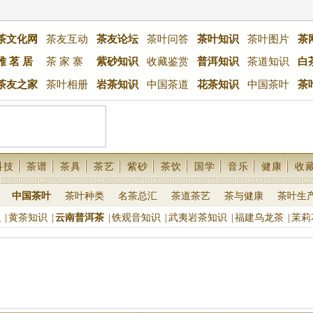
茶文化网
茶友互动
茶友论坛
茶叶问答
茶叶知识
茶叶图片
茶
雅 茗 居
茶 家 寨
紫砂知识
收藏鉴赏
普洱知识
茶道知识
白
茶友之家
茶叶相册
岩茶知识
中国茶道
花茶知识
中国茶叶
茶
科技
茶谱
茶具
茶艺
紫砂
茶饮
国学
音乐
健康
收
中国茶叶
茶叶种类
名茶总汇
茶道茶艺
茶与健康
茶叶生
识
|
黄茶知识
|
云南普洱茶
|
铁观音知识
|
武夷岩茶知识
|
福建乌龙茶
|
茉莉