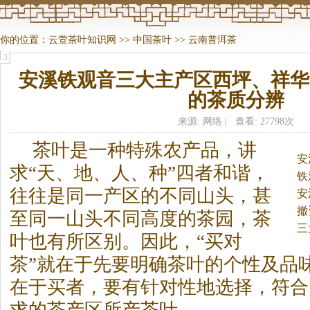
你的位置：
云萱茶叶知识网
>>
中国茶叶
>>
云南普洱茶
安溪铁观音三大主产区西坪、祥华
的茶质分辨
来源: 网络 | 查看: 27798次
茶
叶是一种特殊农产品，讲
安
求“天、地、人、种”四者和谐，
铁
往往是同一产区的不同山头，甚
安
撤
至同一山头不同高度的
茶
园，
茶
三
叶也有所区别。
因此，“买对
茶
”就在于先要明确
茶
叶的个性及品味
在于买者，要有针对性地选择，符合