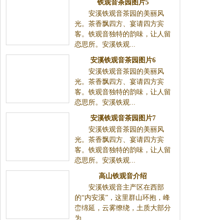
铁观音茶园图片5
安溪铁观音茶园的美丽风
光。茶香飘四方、宴请四方宾
客。铁观音独特的韵味，让人留
恋思所。安溪铁观...
安溪铁观音茶园图片6
安溪铁观音茶园的美丽风
光。茶香飘四方、宴请四方宾
客。铁观音独特的韵味，让人留
恋思所。安溪铁观...
安溪铁观音茶园图片7
安溪铁观音茶园的美丽风
光。茶香飘四方、宴请四方宾
客。铁观音独特的韵味，让人留
恋思所。安溪铁观...
高山铁观音介绍
安溪铁观音主产区在西部
的“内安溪”，这里群山环抱，峰
峦绵延，云雾缭绕，土质大部分
为...