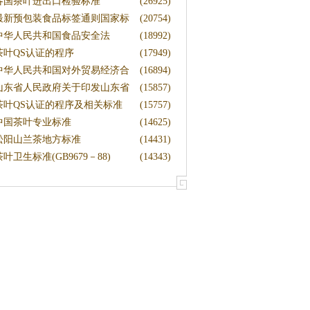
关
各国茶叶进出口检验标准
(26925)
最新预包装食品标签通则国家标
(20754)
准
中华人民共和国食品安全法
(18992)
茶叶QS认证的程序
(17949)
中华人民共和国对外贸易经济合
(16894)
作
山东省人民政府关于印发山东省
(15857)
中
茶叶QS认证的程序及相关标准
(15757)
中国茶叶专业标准
(14625)
松阳山兰茶地方标准
(14431)
茶叶卫生标准(GB9679－88)
(14343)