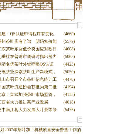
福建：QS认证申请程序有变化
(4660)
福州茶叶店有了谱 明码实价能
(5579)
否
广东茶叶东盟低价突围应对欧日
(4608)
技
孔垂柱在普洱市调研时指出努力
(5065)
发
德清名优茶叶外销呼唤QS认证
(4423)
安溪茶业探索茶叶生产新模式，
(5050)
以
保山市召开全市茶叶信息统计工
(4478)
作
中国茶叶流通协会获批为第二批
(4194)
行
北京：宣武加强茶叶市场监管，
(4135)
做
江西省大力推进茶产业发展
(4018)
巴中南江县大力发展大叶茶等绿
(5475)
色