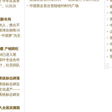
了今年在茶界
席斯里坎塔
中国茶企首次登陆纽约时代广场
。11月20
划新布局
的人，推出不
茶球在销售10
·中国梦”为主
暖 产销两旺
制已进入尾
茶叶专业合作
叶，社员排队
系统标志碑落
系统标志碑近
文化遗产——
系统标志碑在
入全面采摘期