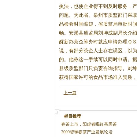
执法，也使企业得不到及时服务，
问题。为此省、泉州市质监部门采
品检验时间缩短，省质监局审批时
畅。安溪县质监局刘坤成副局长介
醒新办
茶
企筹办时就应申请办理Ｑ
说，有部分
茶
企人士存在误区，以
的。他称这一手续可以同时申请。
县级质监部门只负责咨询指导。刘坤
获得国家许可的食品市场准入资质
上一篇
栏目推荐
春茶上市，阳虚者喝红茶黑茶
2009碧螺春茶产业发展论坛