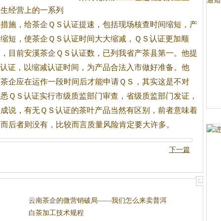
生
产生经营上的一系列
取措施，给
茶
企ＱＳ认证提速，包括现场核查时间缩短，产
间缩短，使
茶
企ＱＳ认证时间大大缩减，ＱＳ认证更加顺
绍，目前安溪
茶
企ＱＳ认证数，已列我省产
茶
县第一。他提
Ｓ认证，以缩减认证时间，为产品合法入市做好准备。他
为
茶
企应在运作一段时间后才能申请ＱＳ，其实这是不对
据悉ＱＳ认证实行市级质监部门审查，省级质监部门发证，
成说，有无ＱＳ认证的
茶
叶产品当然有区别，前者意味着
，而后者则没有，比较而言质量风险肯定要大许多。
下一篇
云南茶企的微营销破局——我们怎么来卖普洱
茶？
白茶加工技术规程