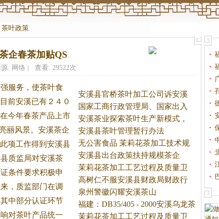
>
茶叶政策
家茶企春茶加贴QS
源: 网络 | 查看: 29522次
加强服务，使
茶
叶食
安溪县官桥茶叶加工公司诉安溪
目前安溪已有２４０
县
国家工商行政管理局、国家出入
在今年春
茶
产品上市
境
安溪茶业探索茶叶生产新模式，
亮丽风景。安溪
茶
企
以
安溪县茶叶管理暂行办法
无公害食品 茉莉花茶加工技术规
此项工作得到安溪县
程
安溪县出台政策扶持规模茶企
溪县质监局对安溪
茶
茉莉花茶加工工艺过程及质量卫
认证条件要求积极申
生
高树仁不服安溪县财政局财政行
以来，质监部门在调
政
泉州警徽闪耀安溪茶山
，其中部分认证环节
福建：DB35/405 - 2000安溪乌龙茶
影响对
茶
叶产品统一
茉莉花茶加工工艺过程及质量卫