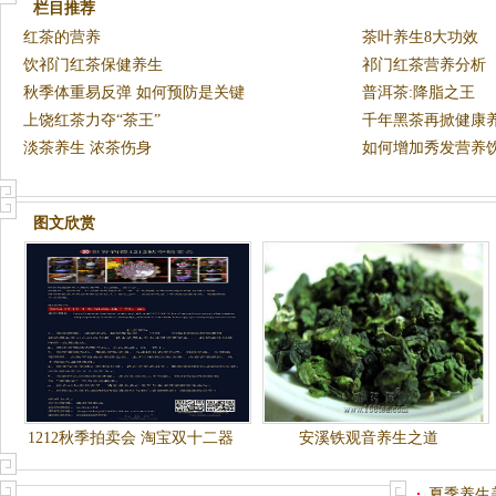
栏目推荐
红茶的营养
茶叶养生8大功效
饮祁门红茶保健养生
祁门红茶营养分析
秋季体重易反弹 如何预防是关键
普洱茶:降脂之王
上饶红茶力夺“茶王”
千年黑茶再掀健康
淡茶养生 浓茶伤身
将在
如何增加秀发营养
图文欣赏
1212秋季拍卖会 淘宝双十二器
安溪铁观音养生之道
世界钧瓷秋季拍卖会12亿捡漏
专场一元起拍
夏季养生