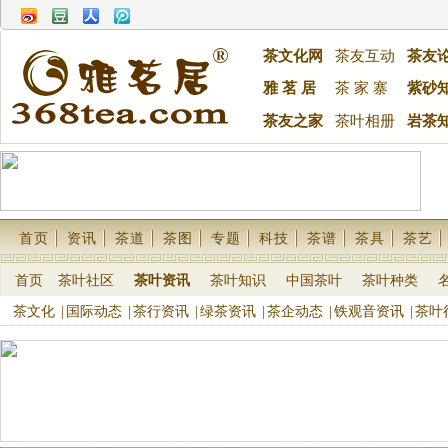
茶文化网
茶友互动
茶友
雅 茗 居
茶 家 寨
紫砂
茶友之家
茶叶相册
岩茶
首页
资讯
茶道
茶图
专题
科技
茶谱
茶具
茶艺
首页
茶叶社区
茶叶资讯
茶叶知识
中国茶叶
茶叶种类
茶文化
|
国际动态
|
茶行资讯
|
绿茶资讯
|
茶企动态
|
铁观音资讯
|
茶叶