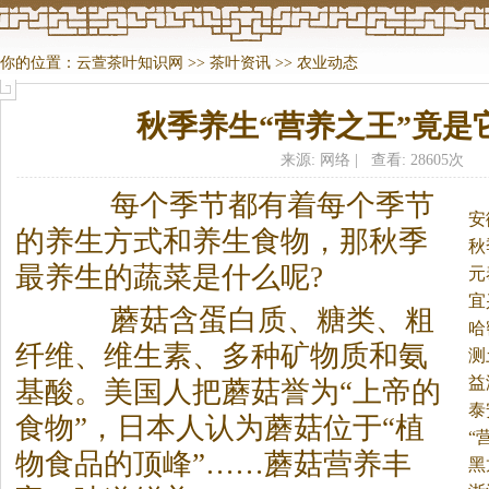
你的位置：
云萱茶叶知识网
>>
茶叶资讯
>>
农业动态
秋季养生“营养之王”竟是
来源: 网络 | 查看: 28605次
每个季节都有着每个季节
安
的养生方式和养生食物，那秋季
秋
最养生的蔬菜是什么呢?
元
宜
蘑菇含蛋白质、糖类、粗
哈
纤维、维生素、多种矿物质和氨
测
益
基酸。
美国人把蘑菇誉为“上帝的
泰
食物”，日本人认为蘑菇位于“植
“
物食品的顶峰”……蘑菇营养丰
黑