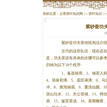
你的位置：
云萱茶叶知识网
>>
茶叶知识
>
紫砂壶功
来
紫砂壶功夫
茶
传统泡法介
古代的这些礼仪，现在还在
是，功夫
茶
还有具体的步骤可以参
归纳为以下18个程序:
1。备器候用、2。倾
茶
入则
4。清泉初沸、5。孟臣淋漓、6。乌
冲、8。推泡抽眉、9。重洗仙颜、1
游山玩水、12。关公巡城、13。韩
鼎、15。鉴赏
茶
汤、16。喜闻幽香、