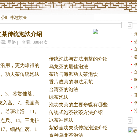
>
茶叶冲泡方法
夫茶传统泡法介绍
源: 网络 | 查看: 30044次
绍
传统泡法与古法泡茶的介绍
沿用，更为难得的
乌龙茶的最佳泡法
考。
功夫
茶
传统泡法
茶语与海派功夫茶泡饮
香片成茶的泡法示范
台湾茶的泡法
、3。鉴赏佳茗、
绿茶泡法
龙入宫、7。悬壶高
泡功夫茶的主要步骤有哪些
0。若琛出浴、11。
传统式泡茶饮茶方法介绍
冰茶冲泡法
信点兵、14。三龙护
紫砂壶功夫茶传统泡法介绍
17。细品佳茗、1
奇种乌龙茶泡法