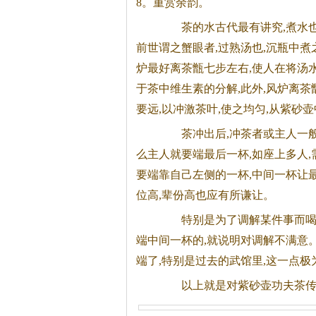
8。重赏余韵。
茶
的水古代最有讲究,煮水
前世谓之蟹眼者,过熟汤也,沉瓶中煮
炉最好离
茶
甑七步左右,使人在将汤
于
茶
中维生素的分解,此外,风炉离
茶
要远,以冲激
茶
叶,使之均匀,从紫砂
茶
冲出后,冲
茶
者或主人一般
么主人就要端最后一杯,如座上多人
要端靠自己左侧的一杯,中间一杯让最
位高,辈份高也应有所谦让。
特别是为了调解某件事而
端中间一杯的,就说明对调解不满意
端了,特别是过去的武馆里,这一点极
以上就是对紫砂壶功夫
茶