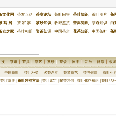
茶文化网
茶友互动
茶友论坛
茶叶问答
茶叶知识
茶叶图片
茶
雅 茗 居
茶 家 寨
紫砂知识
收藏鉴赏
普洱知识
茶道知识
白
茶友之家
茶叶相册
岩茶知识
中国茶道
花茶知识
中国茶叶
茶
科技
茶谱
茶具
茶艺
紫砂
茶饮
国学
音乐
健康
收
中国茶叶
茶叶种类
名茶总汇
茶道茶艺
茶与健康
茶叶生
茶叶审评
|
茶叶冲泡方法
|
茶叶鉴定
|
喝茶习俗
|
茶叶储存知识
|
茶叶品种