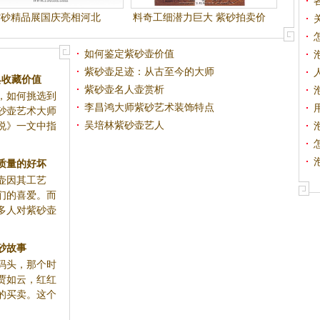
紫砂精品展国庆亮相河北
料奇工细潜力巨大 紫砂拍卖价
格井喷
如何鉴定紫砂壶价值
紫砂壶足迹：从古至今的大师
具收藏价值
紫砂壶名人壶赏析
，如何挑选到
李昌鸿大师紫砂艺术装饰特点
砂壶艺术大师
吴培林紫砂壶艺人
说》一文中指
质量的好坏
壶因其工艺
们的喜爱。而
多人对紫砂壶
砂故事
码头，那个时
贾如云，红红
的买卖。这个