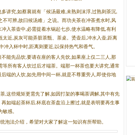
也多讲究,如蔡襄就有「候汤最难,未熟则沫浮,过熟则
茶
沉,
之不可辨,故曰候汤难」之说。而功夫
茶
在冲
茶
煮水时,风
水冲入
茶
壶中,必需提着水锅起七步,使水温略有降低,有利
甑太近,炭灰可能弄脏
茶
甑、
茶
桌。烫壶后,冲水入壶,距离
壶中冲入杯中时,距离则要近,以保持热气和香气。
不能先品饮,要请在座的客人先饮,如果座上仅二三人,那
,需等所有客人饮过后才端
茶
。端那一杯
茶
也要大讲究,通常
后端的人饮,如先用中间一杯,就是不尊重旁人,即使你地
喝
茶
,这些规矩更需先了解,如因打架的事喝
茶
调解,其中有先
。再如端起
茶
杯后,杯底在
茶
盘沿上擦过,就是表明要再生事
为敏感。
传统泡法介绍，希望对大家了解这一知识有所帮助。