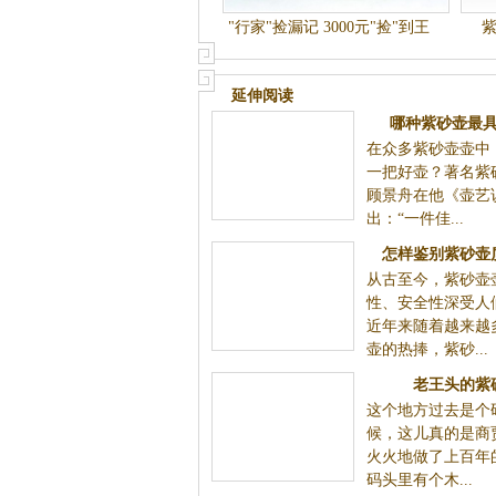
"行家"捡漏记 3000元"捡"到王
石耕款紫砂壶(转帖）
延伸阅读
哪种紫砂壶最
在众多紫砂壶壶中
一把好壶？著名紫
顾景舟在他《壶艺
出：“一件佳...
怎样鉴别紫砂壶
从古至今，紫砂壶
性、安全性深受人
近年来随着越来越
壶的热捧，紫砂...
老王头的紫
这个地方过去是个
候，这儿真的是商
火火地做了上百年
码头里有个木...