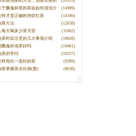
各类茶泡茶的方法，泡各类茶的
(20353)
方法
关于飘逸杯里的茶垢如何清洗介
(14989)
绍
怎样才是正确的泡饮红茶
(14186)
泡茶方法
(12658)
人每天喝多少茶为宜
(11062)
泡茶时应注意的几大事项介绍
(10828)
用飘逸杯泡茶好吗
(10461)
泡茶的学问
(10257)
怎样泡出一壶好的茶
(9389)
泡茶掌握茶水比例(图)
(8630)