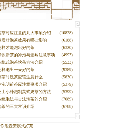
泡茶时应注意的几大事项介绍
(10828)
壶质对泡茶效果有哪些影响
(6188)
怎样才能泡出好的茶
(6320)
春饮新茶的冲泡与选购注意事项
(4993)
介绍
传统式泡茶饮茶方法介绍
(5533)
怎样泡出一壶好的茶
(9389)
喝茶时洗茶应该注意什么
(5830)
冲泡明前茶应注意事项介绍
(5379)
正山小种泡制英式奶茶的方法
(5399)
传统泡法与古法泡茶的介绍
(7089)
泡茶的三大常识介绍
(6788)