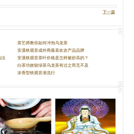
下一篇
茶艺师教你如何冲泡乌龙茶
安溪铁观音成外商最喜欢农产品品牌
泡法
安溪铁观音茶叶价格是怎样被炒高的？
白茶功效较绿茶乌龙茶有过之而无不及
浓香型铁观音渐流行