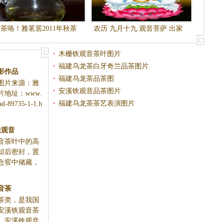
茶咯！雅茗居2011年秋茶
农历 九月十九 观音菩萨 出家
（观音）
日
木栅铁观音茶叶图片
福建乌龙茶白牙奇兰品茶图片
影作品
福建乌龙茶品茶图
图片来源：雅
安溪铁观音品茶图片
地址：www.
福建乌龙茶茶艺表演图片
ad-89735-1-1.h
铁观音
音茶叶中的高
却后密封，置
仓窖中储藏，
音茶
茶类，是我国
安溪铁观音茶
。安溪铁观音