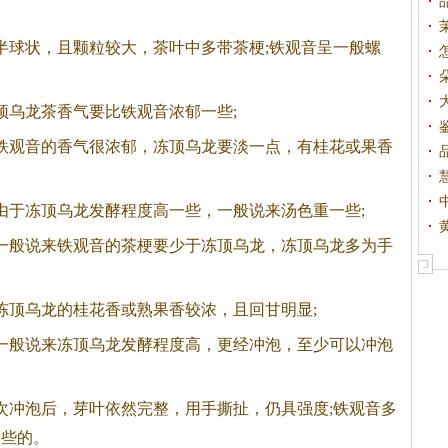
球状，且颗粒较大，
茶
叶中多带
茶
梗;铁观音呈一般螺
顶乌龙
茶
香气要比铁观音浓郁一些;
观音的香气很浓郁，冻顶乌龙要淡一点，有桂花或果香
于冻顶乌龙发酵程度高一些，一般说来汤色重一些;
一般说来铁观音的
茶
梗要少于冻顶乌龙，冻顶乌龙多为手
冻顶乌龙的桂花香或熟果香较浓，且回甘明显;
般说来冻顶乌龙发酵程度高，更经冲泡，至少可以冲泡
冲泡后，芽叶依然完整，用手撕扯，仍具强度;铁观音多
一些的。