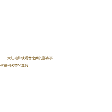
大红袍和铁观音之间的那点事