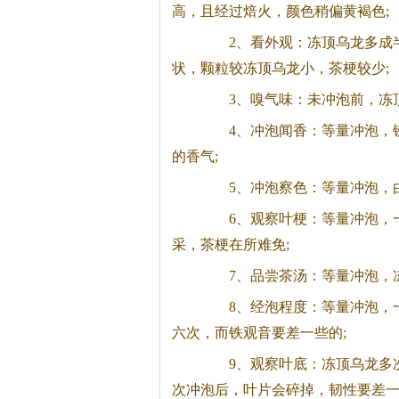
高，且经过焙火，颜色稍偏黄褐色;
2、看外观：冻顶乌龙多成半
状，颗粒较冻顶乌龙小，
茶
梗较少;
3、嗅气味：未冲泡前，冻
4、冲泡闻香：等量冲泡，铁
的香气;
5、冲泡察色：等量冲泡，由
6、观察叶梗：等量冲泡，
采，
茶
梗在所难免;
7、品尝
茶
汤：等量冲泡，
8、经泡程度：等量冲泡，一
六次，而铁观音要差一些的;
9、观察叶底：冻顶乌龙多次
次冲泡后，叶片会碎掉，韧性要差