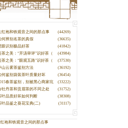
大红袍和铁观音之间的那点事
(44269)
如何辨别名茶的真假
(36635)
慧眼识别极品好茶
(41842)
鉴茶之美：“开汤审评”识好茶（
(43984)
鉴茶之美：“眼观五路”识好茶（
(37530)
庐山云雾茶鉴别方法
(36192)
如何鉴别袋装茶叶质量好坏
(36454)
2015春茶鉴别，别被黑心商家坑
(33222)
了
白牡丹茶和贡眉茶的不同之处
(31752)
茶叶品质好坏如何判断
(38308)
茶叶品鉴之葵花宝典(二)
(31117)