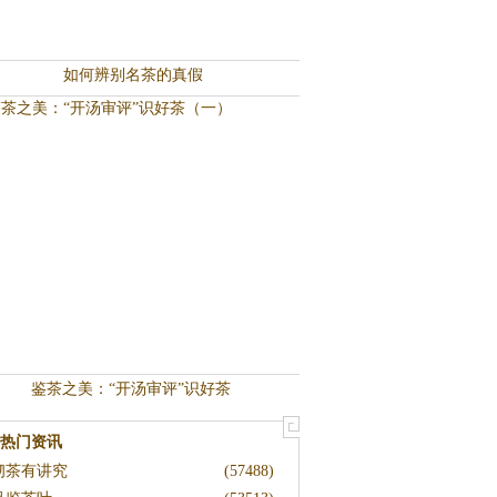
如何辨别名茶的真假
鉴茶之美：“开汤审评”识好茶
热门资讯
沏茶有讲究
(57488)