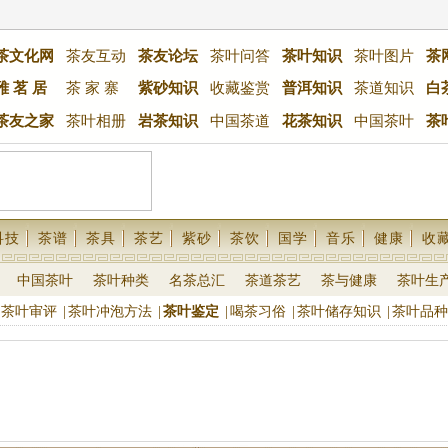
茶文化网
茶友互动
茶友论坛
茶叶问答
茶叶知识
茶叶图片
茶
雅 茗 居
茶 家 寨
紫砂知识
收藏鉴赏
普洱知识
茶道知识
白
茶友之家
茶叶相册
岩茶知识
中国茶道
花茶知识
中国茶叶
茶
科技
茶谱
茶具
茶艺
紫砂
茶饮
国学
音乐
健康
收
中国茶叶
茶叶种类
名茶总汇
茶道茶艺
茶与健康
茶叶生
茶叶审评
|
茶叶冲泡方法
|
茶叶鉴定
|
喝茶习俗
|
茶叶储存知识
|
茶叶品种